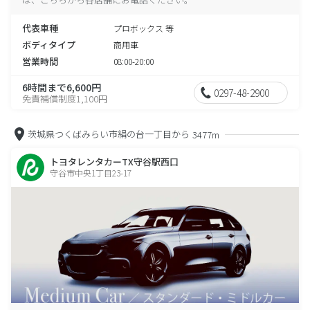
代表車種
プロボックス 等
ボディタイプ
商用車
営業時間
08:00-20:00
6時間まで6,600円
0297-48-2900
免責補償制度1,100円
茨城県つくばみらい市絹の台一丁目から
3477m
トヨタレンタカーTX守谷駅西口
守谷市中央1丁目23-17