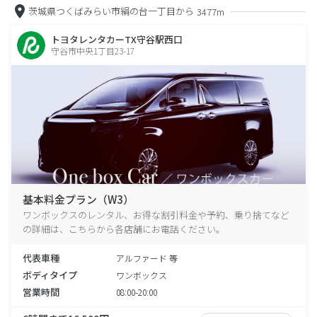
茨城県つくばみらい市絹の台一丁目から
3477m
トヨタレンタカーTX守谷駅西口
守谷市中央1丁目23-17
基本料金プラン（W3）
ワンボックスのレンタル、お得な割引料金や予約、乗り捨てなど
の詳細は、こちらから各店舗にお電話ください。
代表車種
アルファード 等
ボディタイプ
ワンボックス
営業時間
08:00-20:00