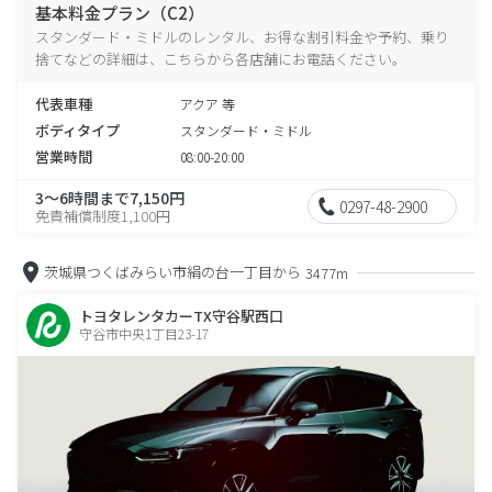
基本料金プラン（C2）
スタンダード・ミドルのレンタル、お得な割引料金や予約、乗り
捨てなどの詳細は、こちらから各店舗にお電話ください。
代表車種
アクア 等
ボディタイプ
スタンダード・ミドル
営業時間
08:00-20:00
3～6時間まで7,150円
0297-48-2900
免責補償制度1,100円
茨城県つくばみらい市絹の台一丁目から
3477m
トヨタレンタカーTX守谷駅西口
守谷市中央1丁目23-17