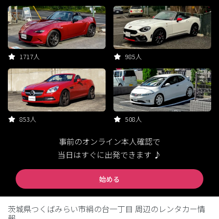
1717人
985人
853人
508人
事前のオンライン本人確認で
当日はすぐに出発できます ♪
始める
茨城県つくばみらい市絹の台一丁目 周辺のレンタカー情
報