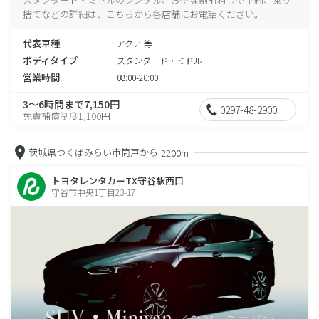
捨てなどの詳細は、こちらから各店舗にお電話ください。
代表車種
アクア 等
ボディタイプ
スタンダード・ミドル
営業時間
08:00-20:00
3～6時間まで7,150円
0297-48-2900
免責補償制度1,100円
茨城県つくばみらい市筒戸から
2200m
トヨタレンタカーTX守谷駅西口
守谷市中央1丁目23-17