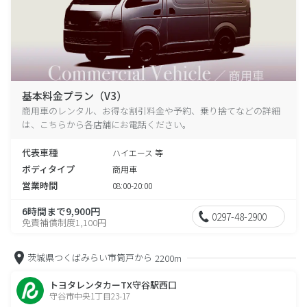
基本料金プラン（V3）
商用車のレンタル、お得な割引料金や予約、乗り捨てなどの詳細
は、こちらから各店舗にお電話ください。
代表車種
ハイエース 等
ボディタイプ
商用車
営業時間
08:00-20:00
6時間まで9,900円
0297-48-2900
免責補償制度1,100円
茨城県つくばみらい市筒戸から
2200m
トヨタレンタカーTX守谷駅西口
守谷市中央1丁目23-17