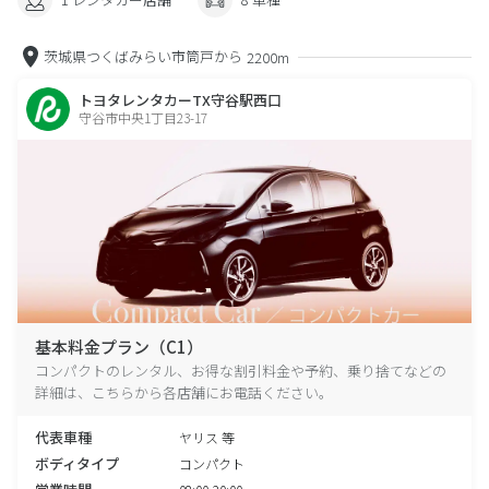
茨城県つくばみらい市筒戸から
2200m
トヨタレンタカーTX守谷駅西口
守谷市中央1丁目23-17
基本料金プラン（C1）
コンパクトのレンタル、お得な割引料金や予約、乗り捨てなどの
詳細は、こちらから各店舗にお電話ください。
代表車種
ヤリス 等
ボディタイプ
コンパクト