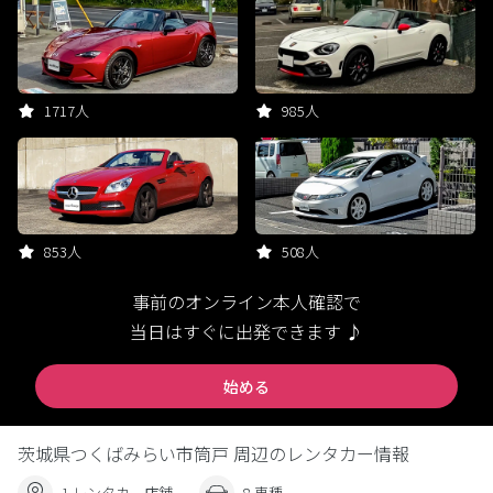
1717人
985人
853人
508人
事前のオンライン本人確認で
当日はすぐに出発できます ♪
始める
茨城県つくばみらい市筒戸 周辺のレンタカー情報
1 レンタカー店舗
8 車種