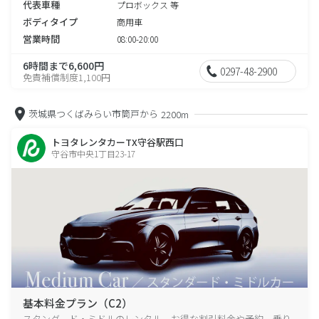
代表車種
プロボックス 等
ボディタイプ
商用車
営業時間
08:00-20:00
6時間まで6,600円
0297-48-2900
免責補償制度1,100円
茨城県つくばみらい市筒戸から
2200m
トヨタレンタカーTX守谷駅西口
守谷市中央1丁目23-17
基本料金プラン（C2）
スタンダード・ミドルのレンタル、お得な割引料金や予約、乗り