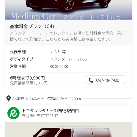
基本料金プラン（C4）
スタンダード・ミドルのレンタル、お得な割引料金や予約、乗り
捨てなどの詳細は、こちらから各店舗にお電話ください。
代表車種
カムリ 等
ボディタイプ
スタンダード・ミドル
営業時間
08:00-20:00
6時間まで9,900円
0297-48-2900
免責補償制度1,100円
茨城県つくばみらい市筒戸から
2200m
トヨタレンタカーTX守谷駅西口
守谷市中央1丁目23-17