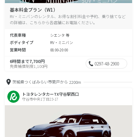
基本料金プラン（W1）
RV・ミニバンのレンタル、お得な割引料金や予約、乗り捨てなど
の詳細は、こちらから各店舗にお電話ください。
代表車種
シエンタ 等
ボディタイプ
RV・ミニバン
営業時間
08:00-20:00
6時間まで7,700円
0297-48-2900
免責補償制度1,100円
茨城県つくばみらい市筒戸から
2200m
トヨタレンタカーTX守谷駅西口
守谷市中央1丁目23-17