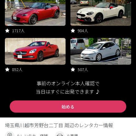
1717人
984人
852人
507人
事前のオンライン本人確認で
当日はすぐに出発できます ♪
始める
埼玉県川越市芳野台二丁目 周辺のレンタカー情報
0 レンタカー店舗
0 車種