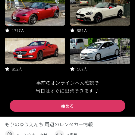
1717人
984人
852人
507人
事前のオンライン本人確認で
当日はすぐに出発できます ♪
始める
もりのゆうえんち 周辺のレンタカー情報
0 レンタカー店舗
0 車種