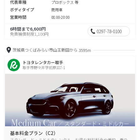
代表車種
プロボックス 等
ボディタイプ
商用車
営業時間
08:00-20:00
6時間まで6,600円
0297-78-0100
免責補償制度1,100円
茨城県つくばみらい市山王新田から
3595m
トヨタレンタカー取手
取手市野々井字前原187-1
基本料金プラン（C2）
スタンダード・ミドルのレンタル、お得な割引料金や予約、乗り