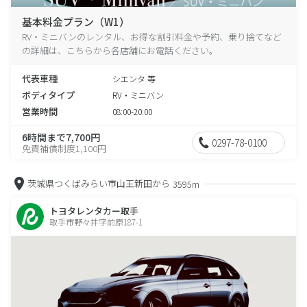
基本料金プラン（W1）
RV・ミニバンのレンタル、お得な割引料金や予約、乗り捨てなど
の詳細は、こちらから各店舗にお電話ください。
代表車種
シエンタ 等
ボディタイプ
RV・ミニバン
営業時間
08:00-20:00
6時間まで7,700円
0297-78-0100
免責補償制度1,100円
茨城県つくばみらい市山王新田から
3595m
トヨタレンタカー取手
取手市野々井字前原187-1