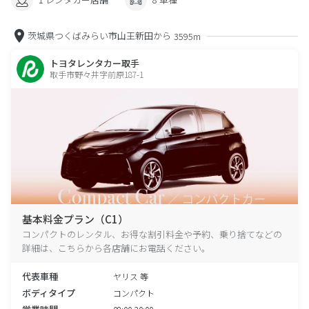
茨城県つくばみらい市山王新田から
3595m
トヨタレンタカー取手
取手市野々井字前原187-1
基本料金プラン（C1）
コンパクトのレンタル、お得な割引料金や予約、乗り捨てなどの
詳細は、こちらから各店舗にお電話ください。
代表車種
ヤリス 等
ボディタイプ
コンパクト