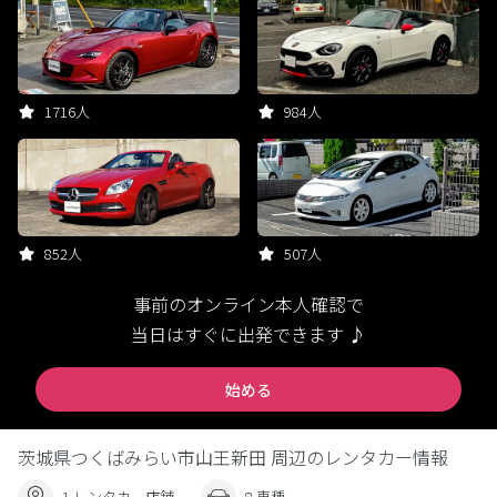
1716人
984人
852人
507人
事前のオンライン本人確認で
当日はすぐに出発できます ♪
始める
茨城県つくばみらい市山王新田 周辺のレンタカー情報
1 レンタカー店舗
8 車種