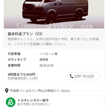
基本料金プラン（V3）
商用車のレンタル、お得な割引料金や予約、乗り捨てなどの詳細
は、こちらから各店舗にお電話ください。
代表車種
ハイエース 等
ボディタイプ
商用車
営業時間
08:00-20:00
6時間まで9,900円
0297-78-0100
免責補償制度1,100円
茨城県つくばみらい市山王新田から
3595m
トヨタレンタカー取手
取手市野々井字前原187-1