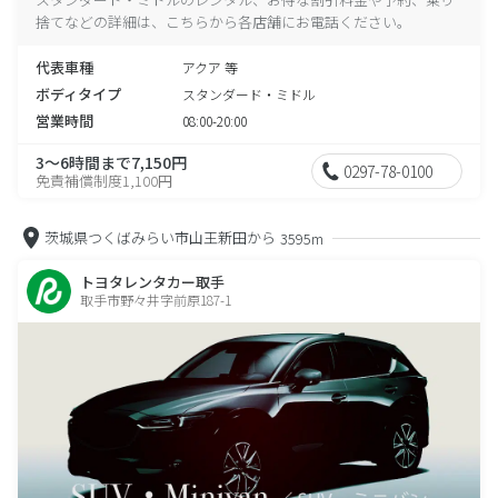
捨てなどの詳細は、こちらから各店舗にお電話ください。
代表車種
アクア 等
ボディタイプ
スタンダード・ミドル
営業時間
08:00-20:00
3～6時間まで7,150円
0297-78-0100
免責補償制度1,100円
茨城県つくばみらい市山王新田から
3595m
トヨタレンタカー取手
取手市野々井字前原187-1