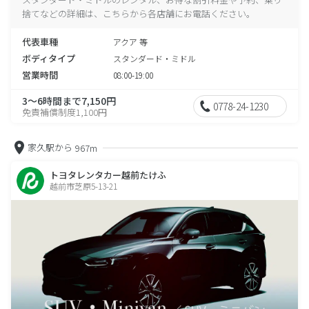
捨てなどの詳細は、こちらから各店舗にお電話ください。
代表車種
アクア 等
ボディタイプ
スタンダード・ミドル
営業時間
08:00-19:00
3～6時間まで7,150円
0778-24-1230
免責補償制度1,100円
家久駅から
967m
トヨタレンタカー越前たけふ
越前市芝原5-13-21