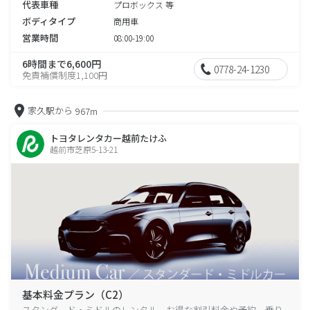
代表車種
プロボックス 等
ボディタイプ
商用車
営業時間
08:00-19:00
6時間まで6,600円
0778-24-1230
免責補償制度1,100円
家久駅から
967m
トヨタレンタカー越前たけふ
越前市芝原5-13-21
基本料金プラン（C2）
スタンダード・ミドルのレンタル、お得な割引料金や予約、乗り