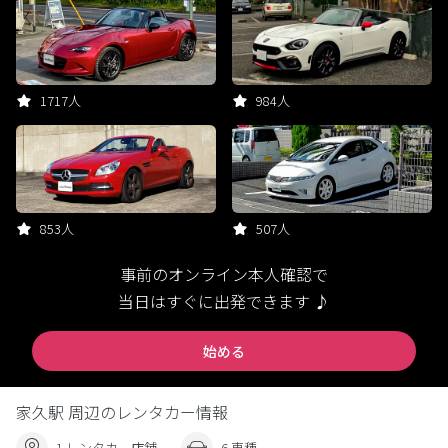
1717人
984人
853人
507人
事前のオンライン本人確認で
当日はすぐに出発できます ♪
始める
家久駅 周辺のレンタカー情報
1 レンタカー店舗
6 車種