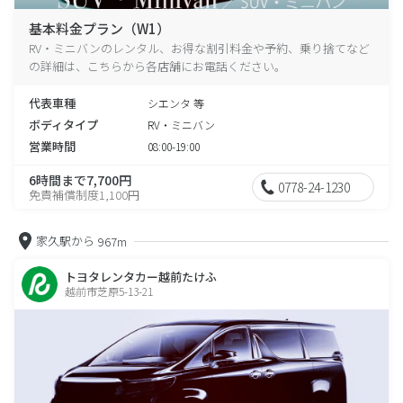
基本料金プラン（W1）
RV・ミニバンのレンタル、お得な割引料金や予約、乗り捨てなど
の詳細は、こちらから各店舗にお電話ください。
代表車種
シエンタ 等
ボディタイプ
RV・ミニバン
営業時間
08:00-19:00
6時間まで7,700円
0778-24-1230
免責補償制度1,100円
家久駅から
967m
トヨタレンタカー越前たけふ
越前市芝原5-13-21