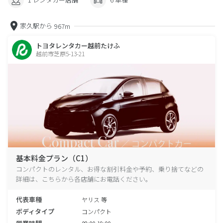
家久駅から
967m
トヨタレンタカー越前たけふ
越前市芝原5-13-21
基本料金プラン（C1）
コンパクトのレンタル、お得な割引料金や予約、乗り捨てなどの
詳細は、こちらから各店舗にお電話ください。
代表車種
ヤリス 等
ボディタイプ
コンパクト