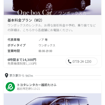
基本料金プラン（W2）
ワンボックスのレンタル、お得な割引料金や予約、乗り捨てなど
の詳細は、こちらから各店舗にお電話ください。
代表車種
ノア 等
ボディタイプ
ワンボックス
営業時間
08:00-19:00
6時間まで14,300円
0778-24-1230
免責補償制度1,100円
家久駅から
967m
トヨタレンタカー越前たけふ
越前市芝原5-13-21