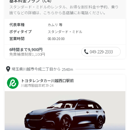
基本料金プラン（C4）
スタンダード・ミドルのレンタル、お得な割引料金や予約、乗り
捨てなどの詳細は、こちらから各店舗にお電話ください。
代表車種
カムリ 等
ボディタイプ
スタンダード・ミドル
営業時間
08:00-20:00
6時間まで9,900円
049-229-2333
免責補償制度1,100円
埼玉県川越市今成二丁目から
2548m
トヨタレンタカー川越西口駅前
川越市脇田本町39-24