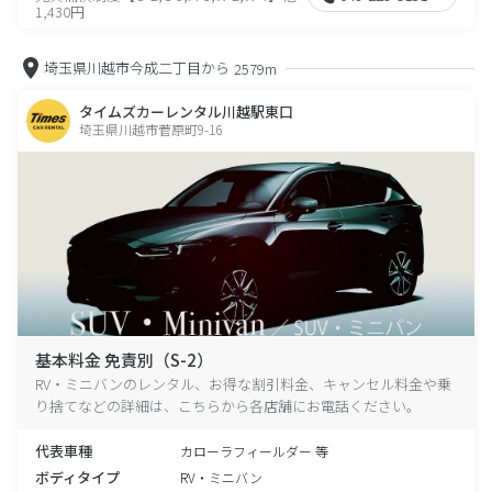
1,430円
埼玉県川越市今成二丁目から
2579m
タイムズカーレンタル川越駅東口
埼玉県川越市菅原町9-16
基本料金 免責別（S-2）
RV・ミニバンのレンタル、お得な割引料金、キャンセル料金や乗
り捨てなどの詳細は、こちらから各店舗にお電話ください。
代表車種
カローラフィールダー 等
ボディタイプ
RV・ミニバン