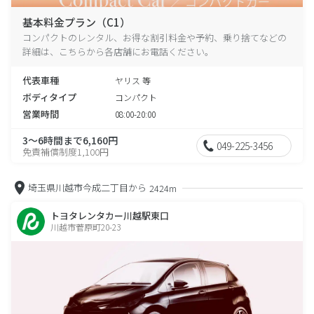
基本料金プラン（C1）
コンパクトのレンタル、お得な割引料金や予約、乗り捨てなどの
詳細は、こちらから各店舗にお電話ください。
代表車種
ヤリス 等
ボディタイプ
コンパクト
営業時間
08:00-20:00
3～6時間まで6,160円
049-225-3456
免責補償制度1,100円
埼玉県川越市今成二丁目から
2424m
トヨタレンタカー川越駅東口
川越市菅原町20-23