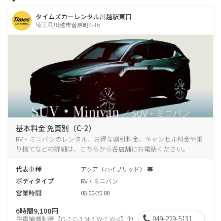
タイムズカーレンタル川越駅東口
埼玉県川越市菅原町9-16
基本料金 免責別（C-2）
RV・ミニバンのレンタル、お得な割引料金、キャンセル料金や乗
り捨てなどの詳細は、こちらから各店舗にお電話ください。
代表車種
アクア（ハイブリッド） 等
ボディタイプ
RV・ミニバン
営業時間
08:00-20:00
6時間9,108円
049-229-5131
免責補償制度【O-2,C-3,M-3,W-2,W-4】他