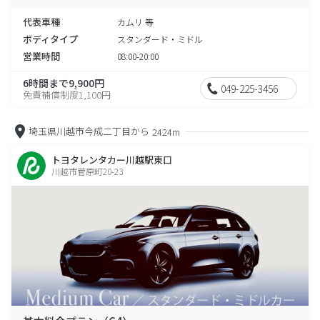
代表車種
カムリ 等
ボディタイプ
スタンダード・ミドル
営業時間
08:00-20:00
6時間まで9,900円
049-225-3456
免責補償制度1,100円
埼玉県川越市今成二丁目から
2424m
トヨタレンタカー川越駅東口
川越市菅原町20-23