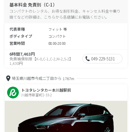
基本料金 免責別（C-1）
コンパクトのレンタル、お得な割引料金、キャンセル料金や乗り
捨てなどの詳細は、こちらから各店舗にお電話ください。
代表車種
フィット 等
ボディタイプ
コンパクト
営業時間
08:00-20:00
6時間7,463円
049-229-5131
免責補償制度【K-0,C-1,C-2,M-2,S-2】
1,430円
埼玉県川越市今成二丁目から
1767m
トヨタレンタカー本川越駅前
川越市新富町2-33-2