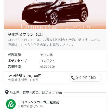
基本料金プラン（C1）
コンパクトのレンタル、お得な割引料金や予約、乗り捨てなどの
詳細は、こちらから各店舗にお電話ください。
代表車種
ヤリス 等
ボディタイプ
コンパクト
営業時間
08:00-20:00
3～6時間まで6,160円
049-243-0100
免責補償制度1,100円
埼玉県川越市今成二丁目から
1767m
トヨタレンタカー本川越駅前
川越市新富町2-33-2