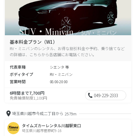
基本料金プラン（W1）
RV・ミニバンのレンタル、お得な割引料金や予約、乗り捨てなど
の詳細は、こちらから各店舗にお電話ください。
代表車種
シエンタ 等
ボディタイプ
RV・ミニバン
営業時間
08:00-20:00
6時間まで7,700円
049-229-2333
免責補償制度1,100円
埼玉県川越市今成二丁目から
2579m
タイムズカーレンタル川越駅東口
埼玉県川越市菅原町9-16