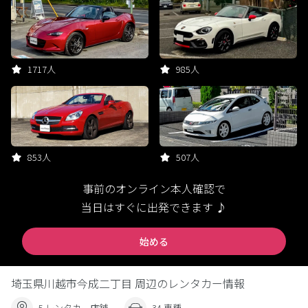
1717人
985人
853人
507人
事前のオンライン本人確認で
当日はすぐに出発できます ♪
始める
埼玉県川越市今成二丁目 周辺のレンタカー情報
5 レンタカー店舗
34 車種