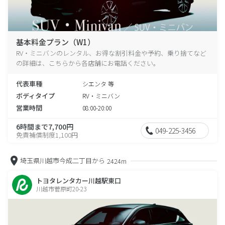
基本料金プラン（W1）
RV・ミニバンのレンタル、お得な割引料金や予約、乗り捨てなど
の詳細は、こちらから各店舗にお電話ください。
代表車種
シエンタ 等
ボディタイプ
RV・ミニバン
営業時間
08:00-20:00
6時間まで7,700円
049-225-3456
免責補償制度1,100円
埼玉県川越市今成二丁目から
2424m
トヨタレンタカー川越駅東口
川越市菅原町20-23