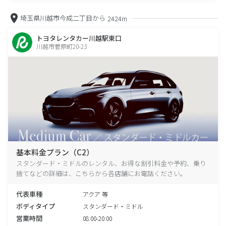
埼玉県川越市今成二丁目から
2424m
トヨタレンタカー川越駅東口
川越市菅原町20-23
基本料金プラン（C2）
スタンダード・ミドルのレンタル、お得な割引料金や予約、乗り
捨てなどの詳細は、こちらから各店舗にお電話ください。
代表車種
アクア 等
ボディタイプ
スタンダード・ミドル
営業時間
08:00-20:00