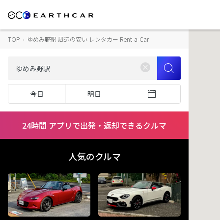
TOP
›
ゆめみ野駅 周辺の安い レンタカー Rent-a-Car
今日
明日
24時間 アプリで出発・返却できるクルマ
人気のクルマ