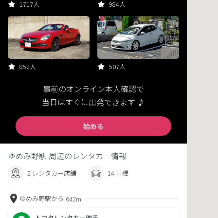
1717人
984人
852人
507人
事前のオンライン本人確認で
当日はすぐに出発できます ♪
始める
ゆめみ野駅 周辺のレンタカー情報
2 レンタカー店舗
14 車種
ゆめみ野駅から
642m
トヨタレンタカー取手