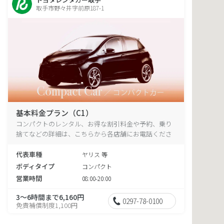
取手市野々井字前原187-1
基本料金プラン（C1）
コンパクトのレンタル、お得な割引料金や予約、乗り
捨てなどの詳細は、こちらから各店舗にお電話くださ
い。
代表車種
ヤリス 等
ボディタイプ
コンパクト
営業時間
08:00-20:00
3～6時間まで6,160円
0297-78-0100
免責補償制度1,100円