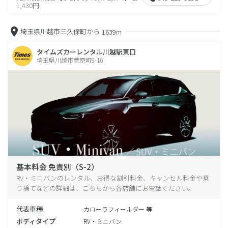
1,430円
埼玉県川越市三久保町から
1639m
タイムズカーレンタル川越駅東口
埼玉県川越市菅原町9-16
基本料金 免責別（S-2）
RV・ミニバンのレンタル、お得な割引料金、キャンセル料金や乗
り捨てなどの詳細は、こちらから各店舗にお電話ください。
代表車種
カローラフィールダー 等
ボディタイプ
RV・ミニバン