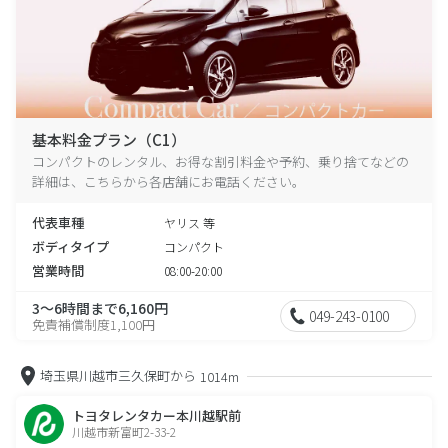
基本料金プラン（C1）
コンパクトのレンタル、お得な割引料金や予約、乗り捨てなどの
詳細は、こちらから各店舗にお電話ください。
代表車種
ヤリス 等
ボディタイプ
コンパクト
営業時間
08:00-20:00
3～6時間まで6,160円
049-243-0100
免責補償制度1,100円
埼玉県川越市三久保町から
1014m
トヨタレンタカー本川越駅前
川越市新富町2-33-2