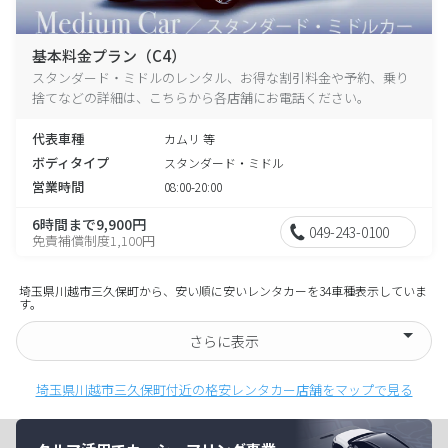
基本料金プラン（C4）
スタンダード・ミドルのレンタル、お得な割引料金や予約、乗り
捨てなどの詳細は、こちらから各店舗にお電話ください。
代表車種
カムリ 等
ボディタイプ
スタンダード・ミドル
営業時間
08:00-20:00
6時間まで9,900円
049-243-0100
免責補償制度1,100円
埼玉県川越市三久保町から、安い順に安いレンタカーを34車種表示していま
す。
さらに表示
埼玉県川越市三久保町付近の格安レンタカー店舗をマップで見る