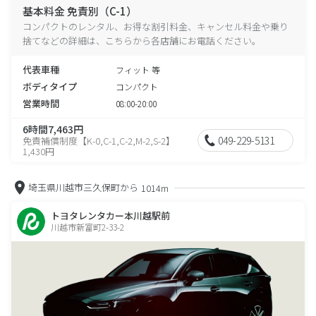
基本料金 免責別（C-1）
コンパクトのレンタル、お得な割引料金、キャンセル料金や乗り
捨てなどの詳細は、こちらから各店舗にお電話ください。
代表車種
フィット 等
ボディタイプ
コンパクト
営業時間
08:00-20:00
6時間7,463円
049-229-5131
免責補償制度【K-0,C-1,C-2,M-2,S-2】
1,430円
埼玉県川越市三久保町から
1014m
トヨタレンタカー本川越駅前
川越市新富町2-33-2