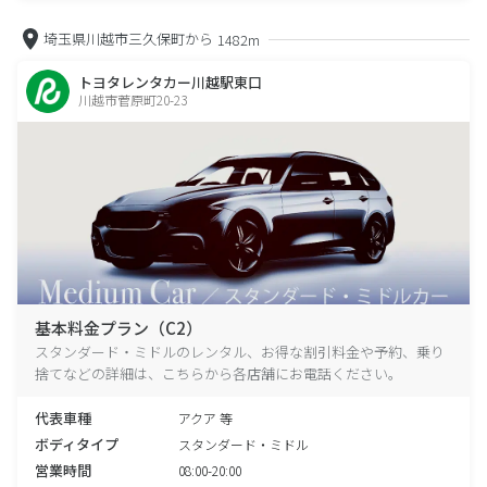
埼玉県川越市三久保町から
1482m
トヨタレンタカー川越駅東口
川越市菅原町20-23
基本料金プラン（C2）
スタンダード・ミドルのレンタル、お得な割引料金や予約、乗り
捨てなどの詳細は、こちらから各店舗にお電話ください。
代表車種
アクア 等
ボディタイプ
スタンダード・ミドル
営業時間
08:00-20:00