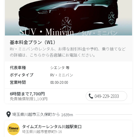
基本料金プラン（W1）
RV・ミニバンのレンタル、お得な割引料金や予約、乗り捨てなど
の詳細は、こちらから各店舗にお電話ください。
代表車種
シエンタ 等
ボディタイプ
RV・ミニバン
営業時間
08:00-20:00
6時間まで7,700円
049-229-2333
免責補償制度1,100円
埼玉県川越市三久保町から
1639m
タイムズカーレンタル川越駅東口
埼玉県川越市菅原町9-16