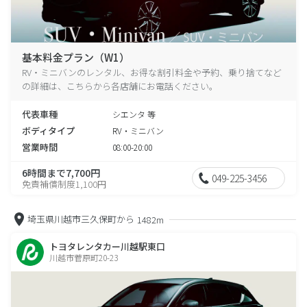
基本料金プラン（W1）
RV・ミニバンのレンタル、お得な割引料金や予約、乗り捨てなど
の詳細は、こちらから各店舗にお電話ください。
代表車種
シエンタ 等
ボディタイプ
RV・ミニバン
営業時間
08:00-20:00
6時間まで7,700円
049-225-3456
免責補償制度1,100円
埼玉県川越市三久保町から
1482m
トヨタレンタカー川越駅東口
川越市菅原町20-23