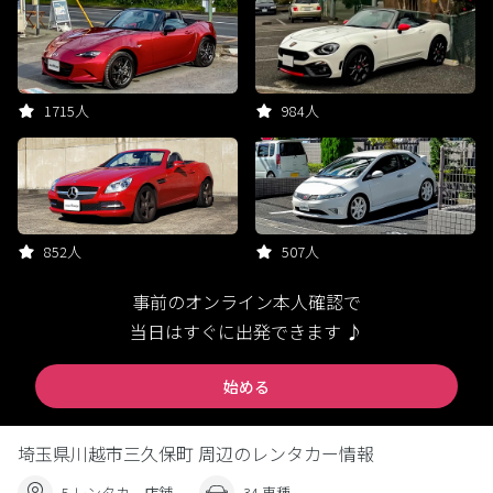
1715人
984人
852人
507人
事前のオンライン本人確認で
当日はすぐに出発できます ♪
始める
埼玉県川越市三久保町 周辺のレンタカー情報
5 レンタカー店舗
34 車種