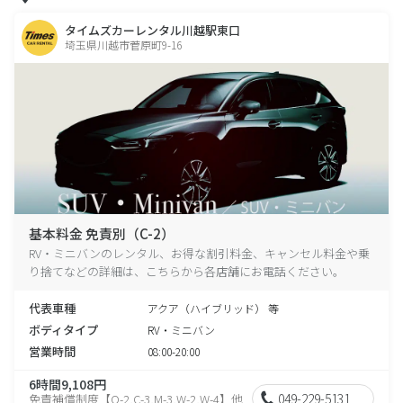
タイムズカーレンタル川越駅東口
埼玉県川越市菅原町9-16
基本料金 免責別（C-2）
RV・ミニバンのレンタル、お得な割引料金、キャンセル料金や乗
り捨てなどの詳細は、こちらから各店舗にお電話ください。
代表車種
アクア（ハイブリッド） 等
ボディタイプ
RV・ミニバン
営業時間
08:00-20:00
6時間9,108円
049-229-5131
免責補償制度【O-2,C-3,M-3,W-2,W-4】他