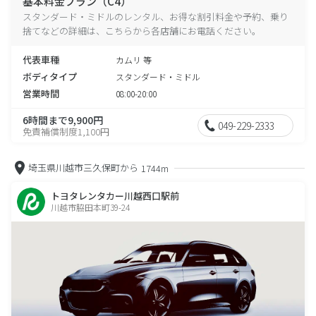
基本料金プラン（C4）
スタンダード・ミドルのレンタル、お得な割引料金や予約、乗り
捨てなどの詳細は、こちらから各店舗にお電話ください。
代表車種
カムリ 等
ボディタイプ
スタンダード・ミドル
営業時間
08:00-20:00
6時間まで9,900円
049-229-2333
免責補償制度1,100円
埼玉県川越市三久保町から
1744m
トヨタレンタカー川越西口駅前
川越市脇田本町39-24