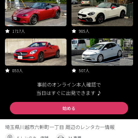
1717人
985人
853人
507人
事前のオンライン本人確認で
当日はすぐに出発できます ♪
始める
埼玉県川越市六軒町一丁目 周辺のレンタカー情報
5 レンタカー店舗
34 車種