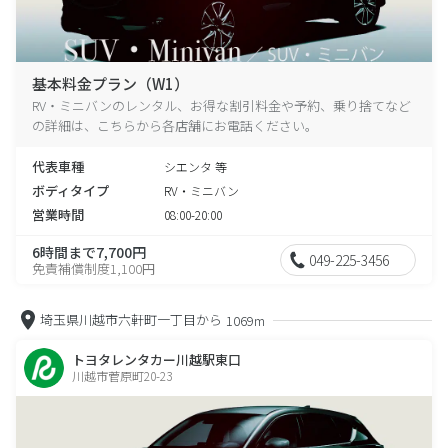
基本料金プラン（W1）
RV・ミニバンのレンタル、お得な割引料金や予約、乗り捨てなど
の詳細は、こちらから各店舗にお電話ください。
代表車種
シエンタ 等
ボディタイプ
RV・ミニバン
営業時間
08:00-20:00
6時間まで7,700円
049-225-3456
免責補償制度1,100円
埼玉県川越市六軒町一丁目から
1069m
トヨタレンタカー川越駅東口
川越市菅原町20-23