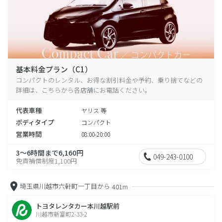
基本料金プラン（C1）
コンパクトのレンタル、お得な割引料金や予約、乗り捨てなどの
詳細は、こちらから各店舗にお電話ください。
代表車種
ヤリス 等
ボディタイプ
コンパクト
営業時間
08:00-20:00
3～6時間まで6,160円
049-243-0100
免責補償制度1,100円
埼玉県川越市六軒町一丁目から
401m
トヨタレンタカー本川越駅前
川越市新富町2-33-2