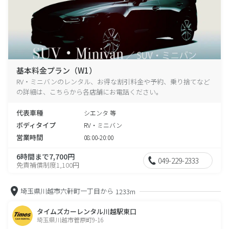
基本料金プラン（W1）
RV・ミニバンのレンタル、お得な割引料金や予約、乗り捨てなど
の詳細は、こちらから各店舗にお電話ください。
代表車種
シエンタ 等
ボディタイプ
RV・ミニバン
営業時間
08:00-20:00
6時間まで7,700円
049-229-2333
免責補償制度1,100円
埼玉県川越市六軒町一丁目から
1233m
タイムズカーレンタル川越駅東口
埼玉県川越市菅原町9-16