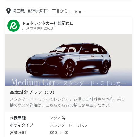
埼玉県川越市六軒町一丁目から
1069m
トヨタレンタカー川越駅東口
川越市菅原町20-23
基本料金プラン（C2）
スタンダード・ミドルのレンタル、お得な割引料金や予約、乗り
捨てなどの詳細は、こちらから各店舗にお電話ください。
代表車種
アクア 等
ボディタイプ
スタンダード・ミドル
営業時間
08:00-20:00