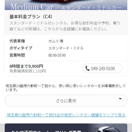
基本料金プラン（C4）
スタンダード・ミドルのレンタル、お得な割引料金や予約、乗り
捨てなどの詳細は、こちらから各店舗にお電話ください。
代表車種
カムリ 等
ボディタイプ
スタンダード・ミドル
営業時間
08:00-20:00
6時間まで9,900円
049-243-0100
免責補償制度1,100円
埼玉県川越市六軒町一丁目から、安い順に安いレンタカーを34車種表示して
います。
さらに表示
埼玉県川越市六軒町一丁目付近の格安レンタカー店舗をマップで見る