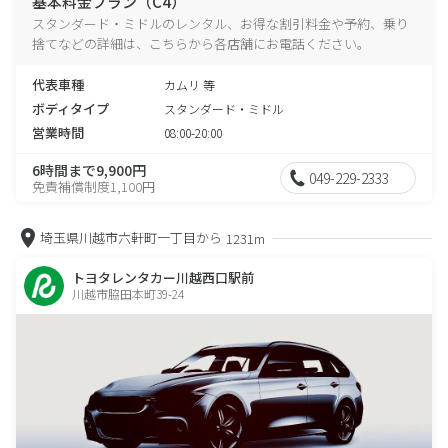
基本料金プラン（C4）
スタンダード・ミドルのレンタル、お得な割引料金や予約、乗り
捨てなどの詳細は、こちらから各店舗にお電話ください。
代表車種
カムリ 等
ボディタイプ
スタンダード・ミドル
営業時間
08:00-20:00
6時間まで9,900円
049-229-2333
免責補償制度1,100円
埼玉県川越市六軒町一丁目から
1231m
トヨタレンタカー川越西口駅前
川越市脇田本町39-24