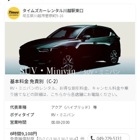
タイムズカーレンタル川越駅東口
埼玉県川越市菅原町9-16
基本料金 免責別（C-2）
RV・ミニバンのレンタル、お得な割引料金、キャンセル料金や乗
り捨てなどの詳細は、こちらから各店舗にお電話ください。
代表車種
アクア（ハイブリッド） 等
ボディタイプ
RV・ミニバン
営業時間
08:00-20:00
6時間9,108円
049-229-5131
免責補償制度【O-2,C-3,M-3,W-2,W-4】他