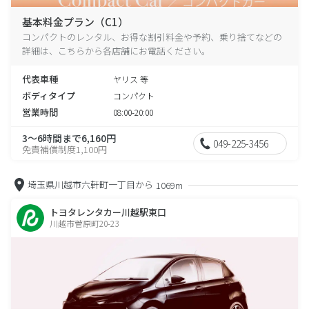
基本料金プラン（C1）
コンパクトのレンタル、お得な割引料金や予約、乗り捨てなどの
詳細は、こちらから各店舗にお電話ください。
代表車種
ヤリス 等
ボディタイプ
コンパクト
営業時間
08:00-20:00
3～6時間まで6,160円
049-225-3456
免責補償制度1,100円
埼玉県川越市六軒町一丁目から
1069m
トヨタレンタカー川越駅東口
川越市菅原町20-23