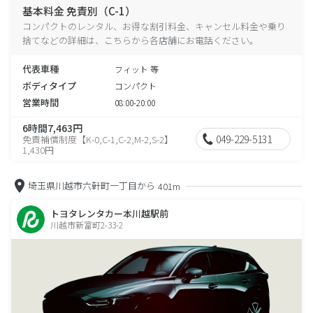
基本料金 免責別（C-1）
コンパクトのレンタル、お得な割引料金、キャンセル料金や乗り
捨てなどの詳細は、こちらから各店舗にお電話ください。
代表車種
フィット 等
ボディタイプ
コンパクト
営業時間
08:00-20:00
6時間7,463円
049-229-5131
免責補償制度【K-0,C-1,C-2,M-2,S-2】
1,430円
埼玉県川越市六軒町一丁目から
401m
トヨタレンタカー本川越駅前
川越市新富町2-33-2