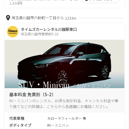
1,430円
埼玉県川越市六軒町一丁目から
1233m
タイムズカーレンタル川越駅東口
埼玉県川越市菅原町9-16
基本料金 免責別（S-2）
RV・ミニバンのレンタル、お得な割引料金、キャンセル料金や乗
り捨てなどの詳細は、こちらから各店舗にお電話ください。
代表車種
カローラフィールダー 等
ボディタイプ
RV・ミニバン