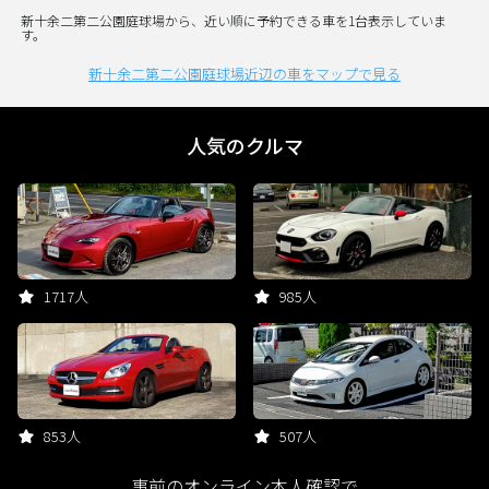
新十余二第二公園庭球場から、近い順に予約できる車を1台表示していま
す。
新十余二第二公園庭球場近辺の車をマップで見る
人気のクルマ
1717人
985人
853人
507人
事前のオンライン本人確認で