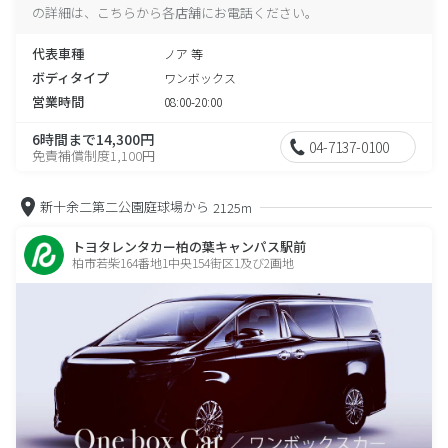
の詳細は、こちらから各店舗にお電話ください。
代表車種
ノア 等
ボディタイプ
ワンボックス
営業時間
08:00-20:00
6時間まで14,300円
04-7137-0100
免責補償制度1,100円
新十余二第二公園庭球場から
2125m
トヨタレンタカー柏の葉キャンパス駅前
柏市若柴164番地1中央154街区1及び2画地