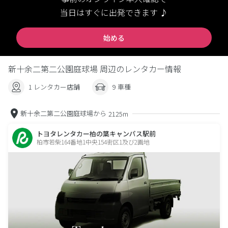
当日はすぐに出発できます ♪
始める
新十余二第二公園庭球場 周辺のレンタカー情報
1 レンタカー店舗
9 車種
新十余二第二公園庭球場から
2125m
トヨタレンタカー柏の葉キャンパス駅前
柏市若柴164番地1中央154街区1及び2画地