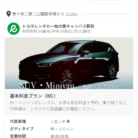
新十余二第二公園庭球場から
2125m
トヨタレンタカー柏の葉キャンパス駅前
柏市若柴164番地1中央154街区1及び2画地
基本料金プラン（W1）
RV・ミニバンのレンタル、お得な割引料金や予約、乗り捨てなど
の詳細は、こちらから各店舗にお電話ください。
代表車種
シエンタ 等
ボディタイプ
RV・ミニバン
営業時間
08:00-20:00