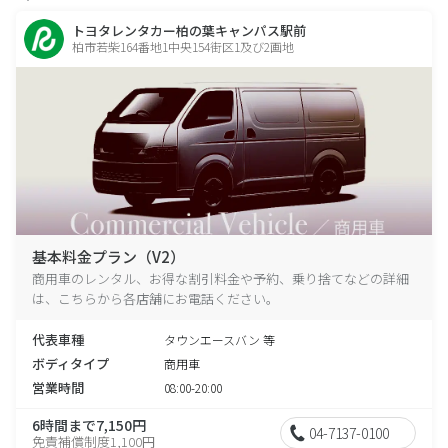
トヨタレンタカー柏の葉キャンパス駅前
柏市若柴164番地1中央154街区1及び2画地
基本料金プラン（V2）
商用車のレンタル、お得な割引料金や予約、乗り捨てなどの詳細
は、こちらから各店舗にお電話ください。
代表車種
タウンエースバン 等
ボディタイプ
商用車
営業時間
08:00-20:00
6時間まで7,150円
04-7137-0100
免責補償制度1,100円