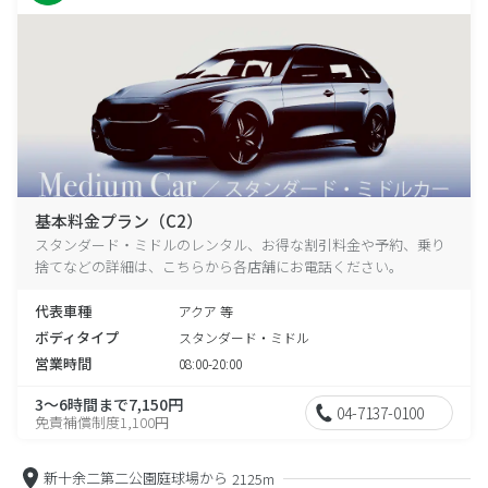
基本料金プラン（C2）
スタンダード・ミドルのレンタル、お得な割引料金や予約、乗り
捨てなどの詳細は、こちらから各店舗にお電話ください。
代表車種
アクア 等
ボディタイプ
スタンダード・ミドル
営業時間
08:00-20:00
3～6時間まで7,150円
04-7137-0100
免責補償制度1,100円
新十余二第二公園庭球場から
2125m