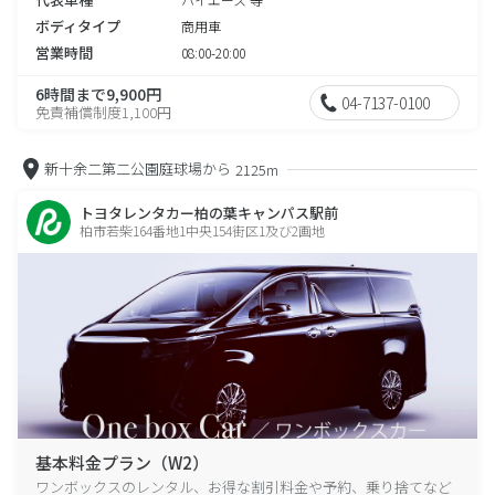
ボディタイプ
商用車
営業時間
08:00-20:00
6時間まで9,900円
04-7137-0100
免責補償制度1,100円
新十余二第二公園庭球場から
2125m
トヨタレンタカー柏の葉キャンパス駅前
柏市若柴164番地1中央154街区1及び2画地
基本料金プラン（W2）
ワンボックスのレンタル、お得な割引料金や予約、乗り捨てなど