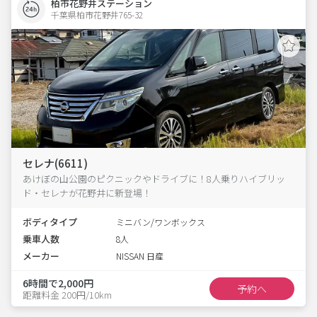
柏市花野井ステーション
千葉県柏市花野井765-32  
セレナ(6611)
あけぼの山公園のピクニックやドライブに！8人乗りハイブリッ
ド・セレナが花野井に新登場！
ボディタイプ
ミニバン/ワンボックス
乗車人数
8人
メーカー
NISSAN 日産
6時間で2,000円
予約へ
距離料金 200円/10km