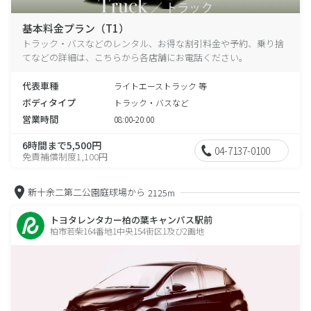
基本料金プラン（T1）
トラック・バスなどのレンタル、お得な割引料金や予約、乗り捨
てなどの詳細は、こちらから各店舗にお電話ください。
代表車種
ライトエーストラック 等
ボディタイプ
トラック・バスなど
営業時間
08:00-20:00
6時間まで5,500円
04-7137-0100
免責補償制度1,100円
新十余二第二公園庭球場から
2125m
トヨタレンタカー柏の葉キャンパス駅前
柏市若柴164番地1中央154街区1及び2画地