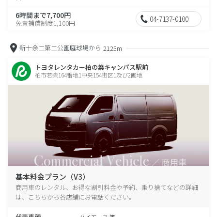
6時間まで7,700円
04-7137-0100
免責補償制度1,100円
新十余二第二公園庭球場から
2125m
トヨタレンタカー柏の葉キャンパス駅前
柏市若柴164番地1中央154街区1及び2画地
基本料金プラン（V3）
商用車のレンタル、お得な割引料金や予約、乗り捨てなどの詳細
は、こちらから各店舗にお電話ください。
代表車種
ハイエース 等