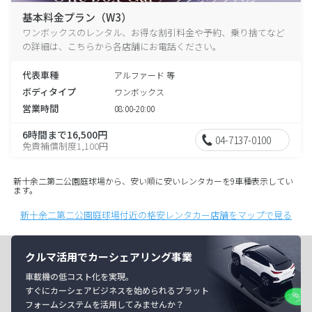
基本料金プラン（W3）
ワンボックスのレンタル、お得な割引料金や予約、乗り捨てなど
の詳細は、こちらから各店舗にお電話ください。
代表車種
アルファード 等
ボディタイプ
ワンボックス
営業時間
08:00-20:00
6時間まで16,500円
04-7137-0100
免責補償制度1,100円
新十余二第二公園庭球場から、安い順に安いレンタカーを9車種表示してい
ます。
新十余二第二公園庭球場付近の格安レンタカー店舗をマップで見る
クルマ活用でカーシェアリング事業
車載機の低コスト化を実現。
すぐにカーシェアビジネスを始められるプラット
フォームシステムを活用してみませんか？