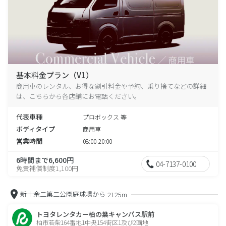
基本料金プラン（V1）
商用車のレンタル、お得な割引料金や予約、乗り捨てなどの詳細
は、こちらから各店舗にお電話ください。
代表車種
プロボックス 等
ボディタイプ
商用車
営業時間
08:00-20:00
6時間まで6,600円
04-7137-0100
免責補償制度1,100円
新十余二第二公園庭球場から
2125m
トヨタレンタカー柏の葉キャンパス駅前
柏市若柴164番地1中央154街区1及び2画地