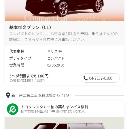
基本料金プラン（C1）
コンパクトのレンタル、お得な割引料金や予約、乗り捨てなどの
詳細は、こちらから各店舗にお電話ください。
代表車種
ヤリス 等
ボディタイプ
コンパクト
営業時間
08:00-20:00
3～6時間まで6,160円
04-7137-0100
免責補償制度1,100円
新十余二第二公園庭球場から
2125m
トヨタレンタカー柏の葉キャンパス駅前
柏市若柴164番地1中央154街区1及び2画地