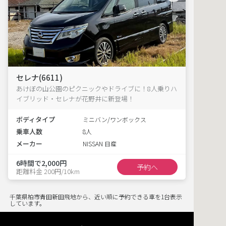
セレナ(6611)
あけぼの山公園のピクニックやドライブに！8人乗りハ
イブリッド・セレナが花野井に新登場！
ボディタイプ
ミニバン/ワンボックス
乗車人数
8人
メーカー
NISSAN 日産
6時間で2,000円
予約へ
距離料金 200円/10km
千葉県柏市青田新田飛地から、近い順に予約できる車を1台表示
しています。