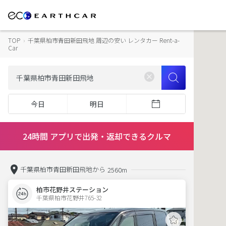
TOP
›
千葉県柏市青田新田飛地 周辺の安い レンタカー Rent-a-
Car
今日
明日
24時間 アプリで出発・返却できるクルマ
千葉県柏市青田新田飛地から
2560m
柏市花野井ステーション
千葉県柏市花野井765-32  