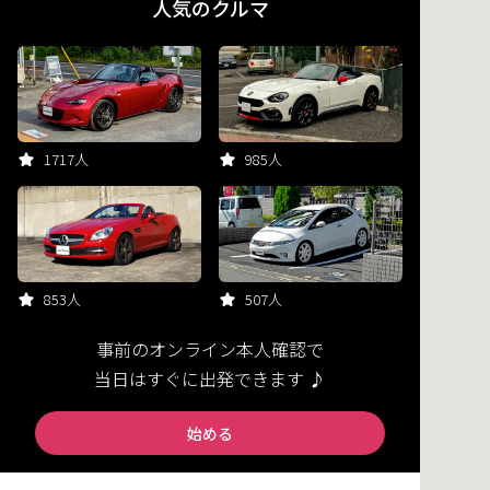
人気のクルマ
1717人
985人
853人
507人
事前のオンライン本人確認で
当日はすぐに出発できます ♪
始める