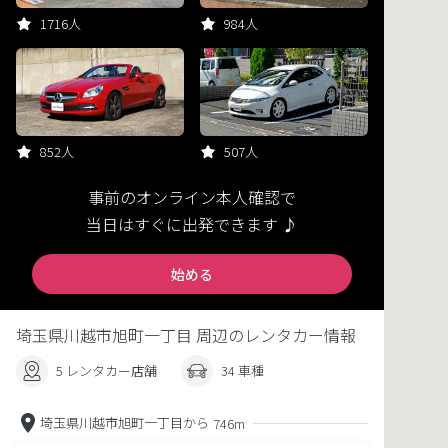
1716人
984人
852人
507人
事前のオンライン本人確認で
当日はすぐに出発できます ♪
始める
埼玉県川越市旭町一丁目 周辺のレンタカー情報
5 レンタカー店舗
34 車種
埼玉県川越市旭町一丁目から
746m