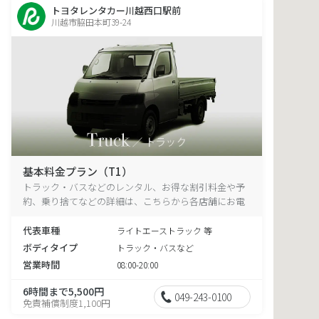
トヨタレンタカー川越西口駅前
川越市脇田本町39-24
基本料金プラン（T1）
トラック・バスなどのレンタル、お得な割引料金や予
約、乗り捨てなどの詳細は、こちらから各店舗にお電
話ください。
代表車種
ライトエーストラック 等
ボディタイプ
トラック・バスなど
営業時間
08:00-20:00
6時間まで5,500円
049-243-0100
免責補償制度1,100円