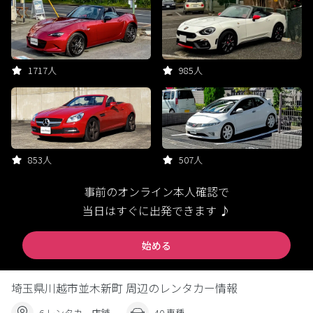
1717人
985人
853人
507人
事前のオンライン本人確認で
当日はすぐに出発できます ♪
始める
埼玉県川越市並木新町 周辺のレンタカー情報
6 レンタカー店舗
40 車種