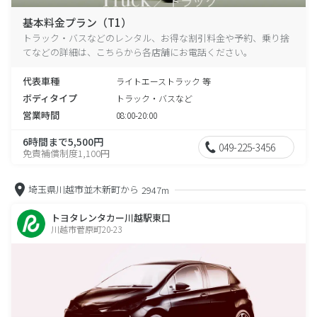
基本料金プラン（T1）
トラック・バスなどのレンタル、お得な割引料金や予約、乗り捨
てなどの詳細は、こちらから各店舗にお電話ください。
代表車種
ライトエーストラック 等
ボディタイプ
トラック・バスなど
営業時間
08:00-20:00
6時間まで5,500円
049-225-3456
免責補償制度1,100円
埼玉県川越市並木新町から
2947m
トヨタレンタカー川越駅東口
川越市菅原町20-23