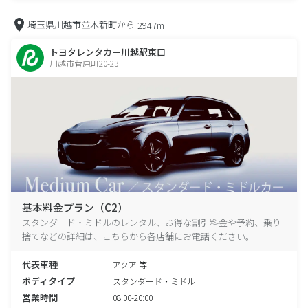
埼玉県川越市並木新町から
2947m
トヨタレンタカー川越駅東口
川越市菅原町20-23
基本料金プラン（C2）
スタンダード・ミドルのレンタル、お得な割引料金や予約、乗り
捨てなどの詳細は、こちらから各店舗にお電話ください。
代表車種
アクア 等
ボディタイプ
スタンダード・ミドル
営業時間
08:00-20:00