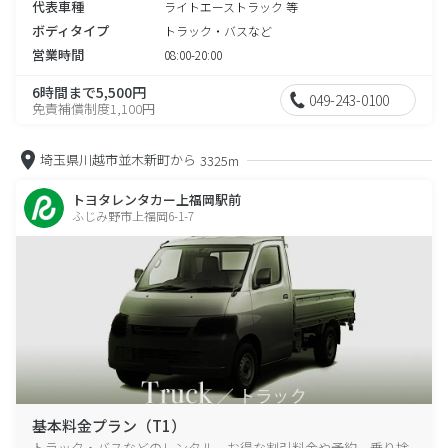
代表車種
ライトエーストラック 等
ボディタイプ
トラック・バスなど
営業時間
08:00-20:00
6時間まで5,500円
049-243-0100
免責補償制度1,100円
埼玉県川越市並木新町から
3325m
トヨタレンタカー上福岡駅前
ふじみ野市上福岡6-1-7
基本料金プラン（T1）
トラック・バスなどのレンタル、お得な割引料金や予約、乗り捨