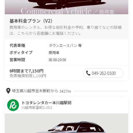
基本料金プラン（V2）
商用車のレンタル、お得な割引料金や予約、乗り捨てなどの詳細
は、こちらから各店舗にお電話ください。
代表車種
タウンエースバン 等
ボディタイプ
商用車
営業時間
08:00-20:00
6時間まで7,150円
049-262-0100
免責補償制度1,100円
埼玉県川越市並木新町から
3427m
トヨタレンタカー本川越駅前
川越市新富町2-33-2