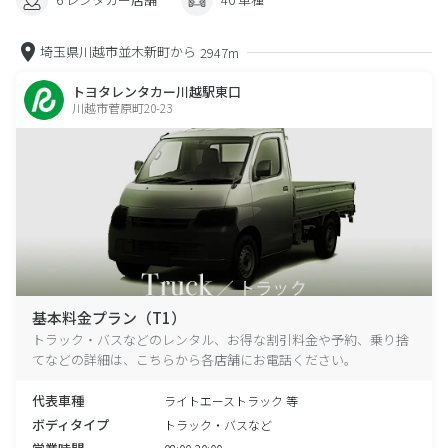
埼玉県川越市並木新町から
2947m
トヨタレンタカー川越駅東口
川越市菅原町20-23
基本料金プラン（T1）
トラック・バスなどのレンタル、お得な割引料金や予約、乗り捨
てなどの詳細は、こちらから各店舗にお電話ください。
代表車種
ライトエーストラック 等
ボディタイプ
トラック・バスなど