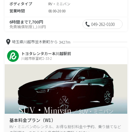
ボディタイプ
RV・ミニバン
営業時間
08:00-20:00
6時間まで7,700円
049-262-0100
免責補償制度1,100円
埼玉県川越市並木新町から
3427m
トヨタレンタカー本川越駅前
川越市新富町2-33-2
基本料金プラン（W1）
RV・ミニバンのレンタル、お得な割引料金や予約、乗り捨てなど