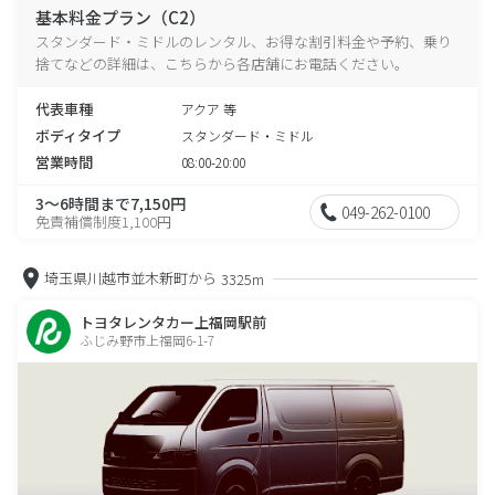
基本料金プラン（C2）
スタンダード・ミドルのレンタル、お得な割引料金や予約、乗り
捨てなどの詳細は、こちらから各店舗にお電話ください。
代表車種
アクア 等
ボディタイプ
スタンダード・ミドル
営業時間
08:00-20:00
3～6時間まで7,150円
049-262-0100
免責補償制度1,100円
埼玉県川越市並木新町から
3325m
トヨタレンタカー上福岡駅前
ふじみ野市上福岡6-1-7