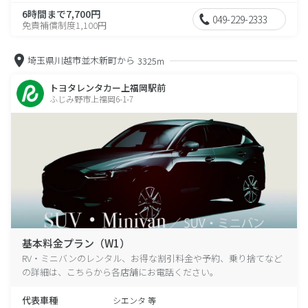
6時間まで7,700円
049-229-2333
免責補償制度1,100円
埼玉県川越市並木新町から
3325m
トヨタレンタカー上福岡駅前
ふじみ野市上福岡6-1-7
基本料金プラン（W1）
RV・ミニバンのレンタル、お得な割引料金や予約、乗り捨てなど
の詳細は、こちらから各店舗にお電話ください。
代表車種
シエンタ 等