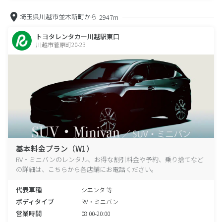
埼玉県川越市並木新町から
2947m
トヨタレンタカー川越駅東口
川越市菅原町20-23
基本料金プラン（W1）
RV・ミニバンのレンタル、お得な割引料金や予約、乗り捨てなど
の詳細は、こちらから各店舗にお電話ください。
代表車種
シエンタ 等
ボディタイプ
RV・ミニバン
営業時間
08:00-20:00