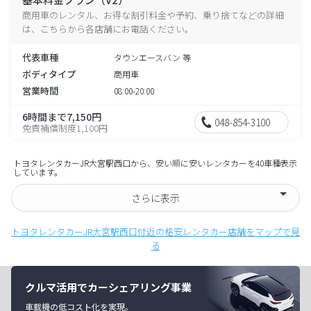
商用車のレンタル、お得な割引料金や予約、乗り捨てなどの詳細
は、こちらから各店舗にお電話ください。
代表車種
タウンエースバン 等
ボディタイプ
商用車
営業時間
08:00-20:00
6時間まで7,150円
048-854-3100
免責補償制度1,100円
トヨタレンタカーJR大宮駅西口から、安い順に安いレンタカーを40車種表示
しています。
さらに表示
トヨタレンタカーJR大宮駅西口付近の格安レンタカー店舗をマップで見
る
クルマ活用でカーシェアリング事業
車載機の低コスト化を実現。