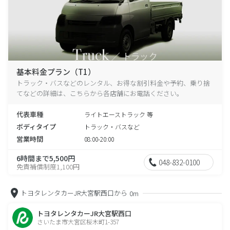
基本料金プラン（T1）
トラック・バスなどのレンタル、お得な割引料金や予約、乗り捨
てなどの詳細は、こちらから各店舗にお電話ください。
代表車種
ライトエーストラック 等
ボディタイプ
トラック・バスなど
営業時間
08:00-20:00
6時間まで5,500円
048-832-0100
免責補償制度1,100円
トヨタレンタカーJR大宮駅西口から
0m
トヨタレンタカーJR大宮駅西口
さいたま市大宮区桜木町1-357