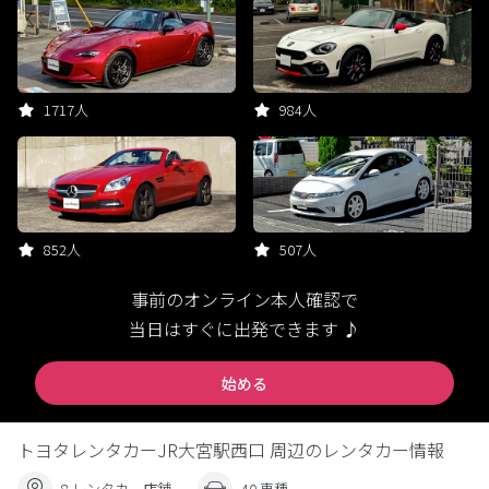
1717人
984人
852人
507人
事前のオンライン本人確認で
当日はすぐに出発できます ♪
始める
トヨタレンタカーJR大宮駅西口 周辺のレンタカー情報
8 レンタカー店舗
40 車種