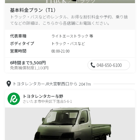
基本料金プラン（T1）
トラック・バスなどのレンタル、お得な割引料金や予約、乗り捨
てなどの詳細は、こちらから各店舗にお電話ください。
代表車種
ライトエーストラック 等
ボディタイプ
トラック・バスなど
営業時間
08:00-21:00
6時間まで5,500円
048-650-6100
免責補償制度1,100円
トヨタレンタカーJR大宮駅西口から
2047m
トヨタレンタカー与野
さいたま市中央区下落合5-6-1