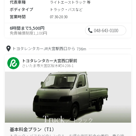
代表車種
ライトエーストラック 等
ボディタイプ
トラック・バスなど
営業時間
07:30-20:30
6時間まで5,500円
048-643-0100
免責補償制度1,100円
トヨタレンタカーJR大宮駅西口から
736m
トヨタレンタカー大宮西口駅前
さいたま市大宮区桜木町4-206-1
基本料金プラン（T1）
トラック・バスなどのレンタル、お得な割引料金や予約、乗り捨