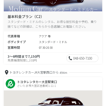
基本料金プラン（C2）
スタンダード・ミドルのレンタル、お得な割引料金や予約、乗り
捨てなどの詳細は、こちらから各店舗にお電話ください。
代表車種
アクア 等
ボディタイプ
スタンダード・ミドル
営業時間
07:30-20:30
3～6時間まで7,150円
048-650-7100
免責補償制度1,100円
トヨタレンタカーJR大宮駅西口から
494m
トヨタレンタカー大宮駅東口
さいたま市大宮区吉敷町1-11-1