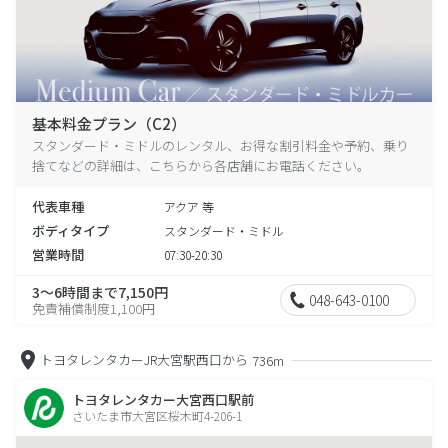
基本料金プラン（C2）
スタンダード・ミドルのレンタル、お得な割引料金や予約、乗り
捨てなどの詳細は、こちらから各店舗にお電話ください。
代表車種
アクア 等
ボディタイプ
スタンダード・ミドル
営業時間
07:30-20:30
3～6時間まで7,150円
048-643-0100
免責補償制度1,100円
トヨタレンタカーJR大宮駅西口から
736m
トヨタレンタカー大宮西口駅前
さいたま市大宮区桜木町4-206-1