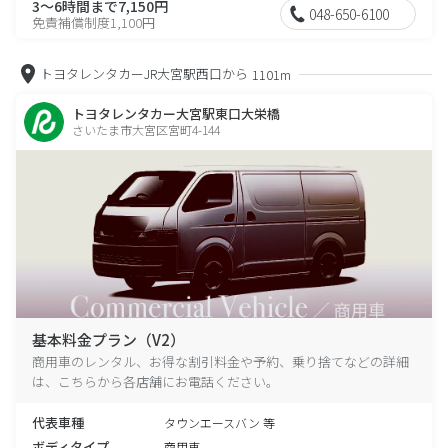
3～6時間まで7,150円
048-650-6100
免責補償制度1,100円
トヨタレンタカーJR大宮駅西口から
1101m
トヨタレンタカー大宮駅東口大栄橋
さいたま市大宮区宮町4-144
基本料金プラン（V2）
商用車のレンタル、お得な割引料金や予約、乗り捨てなどの詳細
は、こちらから各店舗にお電話ください。
代表車種
タウンエースバン 等
ボディタイプ
商用車