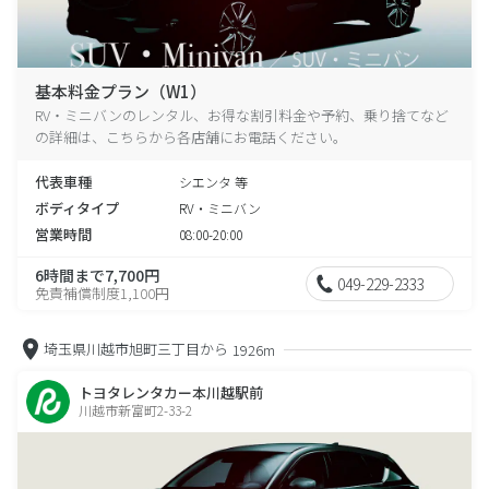
基本料金プラン（W1）
RV・ミニバンのレンタル、お得な割引料金や予約、乗り捨てなど
の詳細は、こちらから各店舗にお電話ください。
代表車種
シエンタ 等
ボディタイプ
RV・ミニバン
営業時間
08:00-20:00
6時間まで7,700円
049-229-2333
免責補償制度1,100円
埼玉県川越市旭町三丁目から
1926m
トヨタレンタカー本川越駅前
川越市新富町2-33-2