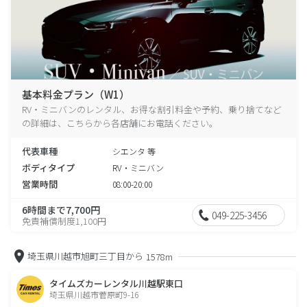
基本料金プラン（W1）
RV・ミニバンのレンタル、お得な割引料金や予約、乗り捨てなど
の詳細は、こちらから各店舗にお電話ください。
代表車種
シエンタ 等
ボディタイプ
RV・ミニバン
営業時間
08:00-20:00
6時間まで7,700円
049-225-3456
免責補償制度1,100円
埼玉県川越市旭町三丁目から
1578m
タイムズカーレンタル川越駅東口
埼玉県川越市菅原町9-16