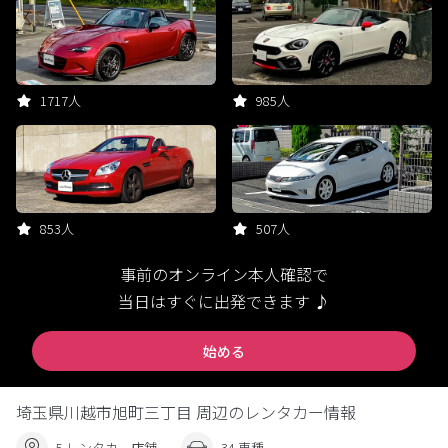
1717人
985人
853人
507人
事前のオンライン本人確認で
当日はすぐに出発できます ♪
始める
埼玉県川越市旭町三丁目 周辺のレンタカー情報
5 レンタカー店舗
34 車種