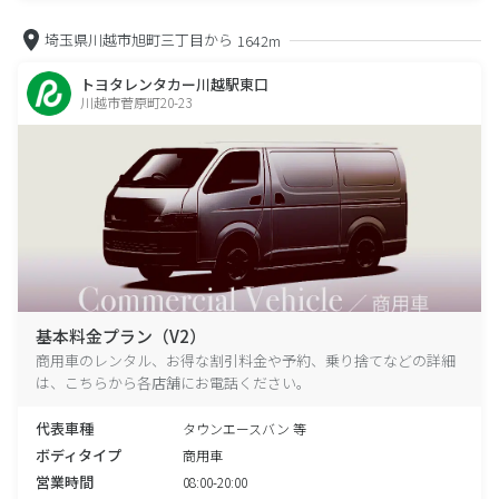
埼玉県川越市旭町三丁目から
1642m
トヨタレンタカー川越駅東口
川越市菅原町20-23
基本料金プラン（V2）
商用車のレンタル、お得な割引料金や予約、乗り捨てなどの詳細
は、こちらから各店舗にお電話ください。
代表車種
タウンエースバン 等
ボディタイプ
商用車
営業時間
08:00-20:00