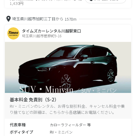
1,430円
埼玉県川越市旭町三丁目から
1578m
タイムズカーレンタル川越駅東口
埼玉県川越市菅原町9-16
基本料金 免責別（S-2）
RV・ミニバンのレンタル、お得な割引料金、キャンセル料金や乗
り捨てなどの詳細は、こちらから各店舗にお電話ください。
代表車種
カローラフィールダー 等
ボディタイプ
RV・ミニバン