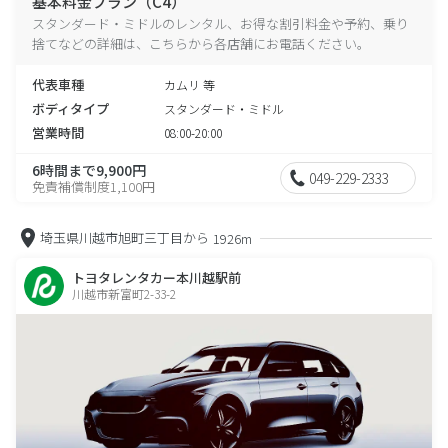
基本料金プラン（C4）
スタンダード・ミドルのレンタル、お得な割引料金や予約、乗り
捨てなどの詳細は、こちらから各店舗にお電話ください。
代表車種
カムリ 等
ボディタイプ
スタンダード・ミドル
営業時間
08:00-20:00
6時間まで9,900円
049-229-2333
免責補償制度1,100円
埼玉県川越市旭町三丁目から
1926m
トヨタレンタカー本川越駅前
川越市新富町2-33-2