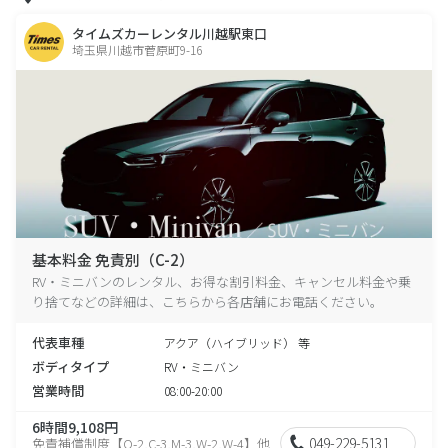
タイムズカーレンタル川越駅東口
埼玉県川越市菅原町9-16
基本料金 免責別（C-2）
RV・ミニバンのレンタル、お得な割引料金、キャンセル料金や乗
り捨てなどの詳細は、こちらから各店舗にお電話ください。
代表車種
アクア（ハイブリッド） 等
ボディタイプ
RV・ミニバン
営業時間
08:00-20:00
6時間9,108円
049-229-5131
免責補償制度【O-2,C-3,M-3,W-2,W-4】他