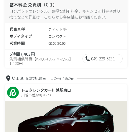
基本料金 免責別（C-1）
コンパクトのレンタル、お得な割引料金、キャンセル料金や乗り
捨てなどの詳細は、こちらから各店舗にお電話ください。
代表車種
フィット 等
ボディタイプ
コンパクト
営業時間
08:00-20:00
6時間7,463円
049-229-5131
免責補償制度【K-0,C-1,C-2,M-2,S-2】
1,430円
埼玉県川越市旭町三丁目から
1642m
トヨタレンタカー川越駅東口
川越市菅原町20-23