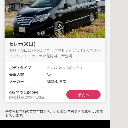
セレナ(6611)
あけぼの山公園のピクニックやドライブに！8人乗りハ
イブリッド・セレナが花野井に新登場！
ボディタイプ
ミニバン/ワンボックス
乗車人数
8人
メーカー
NISSAN 日産
6時間で2,000円
予約へ
距離料金 200円/10km
千葉県柏市柏の葉四丁目から、近い順に予約できる車を1台表示
しています。