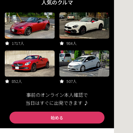
人気のクルマ
1717人
984人
852人
507人
事前のオンライン本人確認で
当日はすぐに出発できます ♪
始める