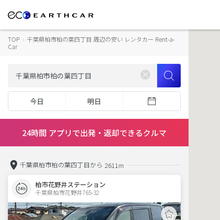
TOP
›
千葉県柏市柏の葉四丁目 周辺の安い レンタカー Rent-a-
Car
今日
明日
24時間 アプリで出発・返却できるクルマ
千葉県柏市柏の葉四丁目から
2611m
柏市花野井ステーション
千葉県柏市花野井765-32  