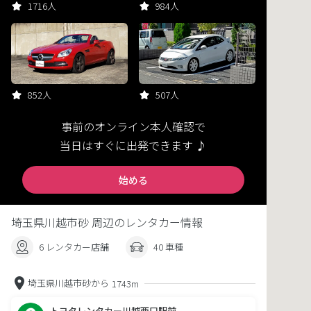
1716人
984人
852人
507人
事前のオンライン本人確認で
当日はすぐに出発できます ♪
始める
埼玉県川越市砂 周辺のレンタカー情報
6 レンタカー店舗
40 車種
埼玉県川越市砂から
1743m
トヨタレンタカー川越西口駅前