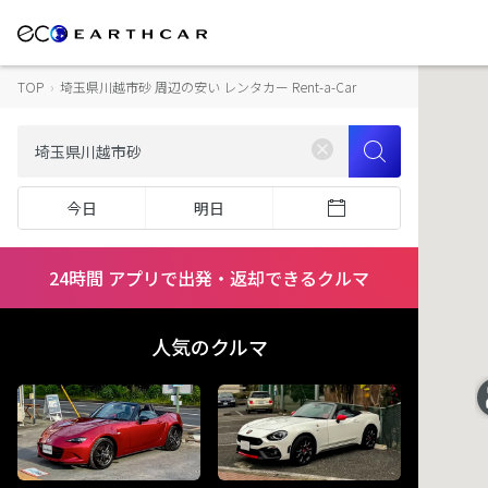
TOP
›
埼玉県川越市砂 周辺の安い レンタカー Rent-a-Car
今日
明日
24時間 アプリで出発・返却できるクルマ
人気のクルマ