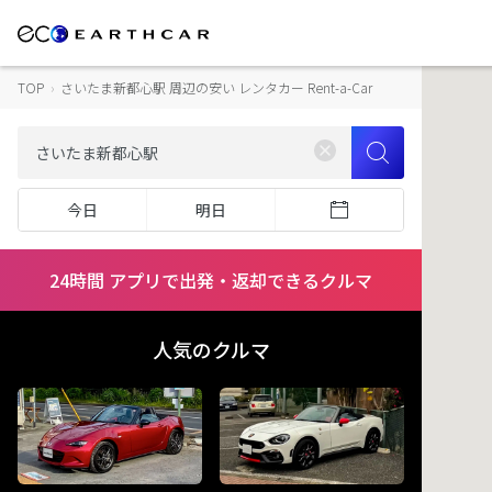
TOP
›
さいたま新都心駅 周辺の安い レンタカー Rent-a-Car
今日
明日
24時間 アプリで出発・返却できるクルマ
人気のクルマ