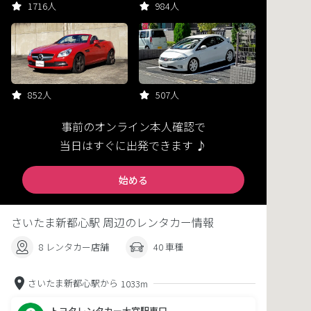
1716人
984人
852人
507人
事前のオンライン本人確認で
当日はすぐに出発できます ♪
始める
さいたま新都心駅 周辺のレンタカー情報
8 レンタカー店舗
40 車種
さいたま新都心駅から
1033m
トヨタレンタカー大宮駅東口