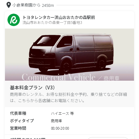
小倉果樹園から
2458m
トヨタレンタカー流山おおたかの森駅前
流山市おおたかの森東一丁目5番地3
基本料金プラン（V3）
商用車のレンタル、お得な割引料金や予約、乗り捨てなどの詳細
は、こちらから各店舗にお電話ください。
代表車種
ハイエース 等
ボディタイプ
商用車
営業時間
08:00-20:00