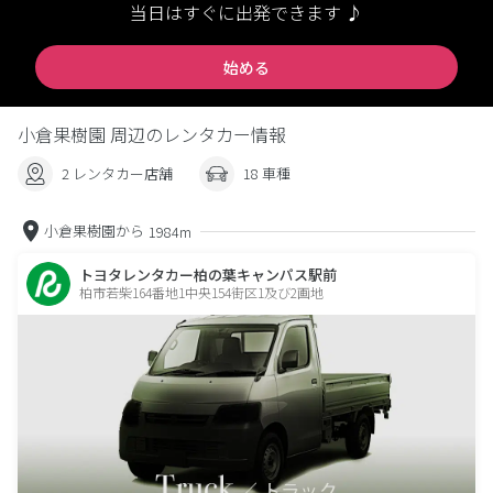
当日はすぐに出発できます ♪
始める
小倉果樹園 周辺のレンタカー情報
2 レンタカー店舗
18 車種
小倉果樹園から
1984m
トヨタレンタカー柏の葉キャンパス駅前
柏市若柴164番地1中央154街区1及び2画地