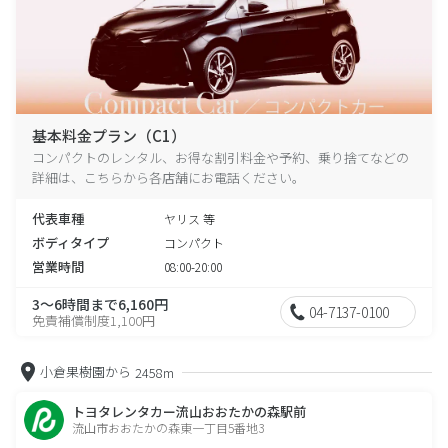
基本料金プラン（C1）
コンパクトのレンタル、お得な割引料金や予約、乗り捨てなどの
詳細は、こちらから各店舗にお電話ください。
代表車種
ヤリス 等
ボディタイプ
コンパクト
営業時間
08:00-20:00
3～6時間まで6,160円
04-7137-0100
免責補償制度1,100円
小倉果樹園から
2458m
トヨタレンタカー流山おおたかの森駅前
流山市おおたかの森東一丁目5番地3