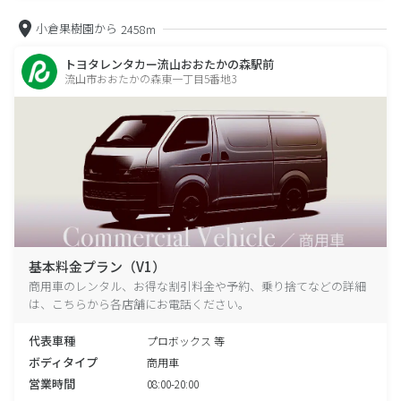
小倉果樹園から
2458m
トヨタレンタカー流山おおたかの森駅前
流山市おおたかの森東一丁目5番地3
基本料金プラン（V1）
商用車のレンタル、お得な割引料金や予約、乗り捨てなどの詳細
は、こちらから各店舗にお電話ください。
代表車種
プロボックス 等
ボディタイプ
商用車
営業時間
08:00-20:00