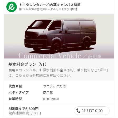
トヨタレンタカー柏の葉キャンパス駅前
柏市若柴164番地1中央154街区1及び2画地
基本料金プラン（V1）
商用車のレンタル、お得な割引料金や予約、乗り捨てなどの詳細
は、こちらから各店舗にお電話ください。
代表車種
プロボックス 等
ボディタイプ
商用車
営業時間
08:00-20:00
6時間まで6,600円
04-7137-0100
免責補償制度1,100円