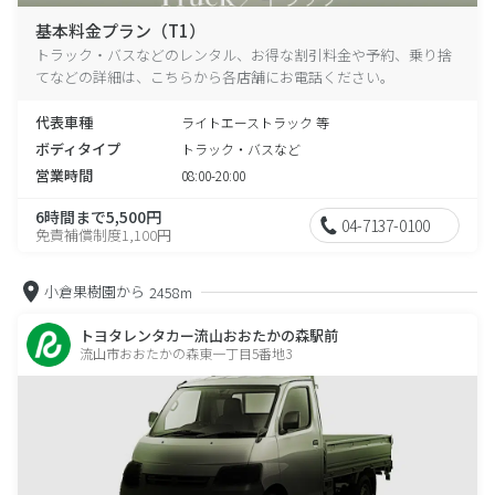
基本料金プラン（T1）
トラック・バスなどのレンタル、お得な割引料金や予約、乗り捨
てなどの詳細は、こちらから各店舗にお電話ください。
代表車種
ライトエーストラック 等
ボディタイプ
トラック・バスなど
営業時間
08:00-20:00
6時間まで5,500円
04-7137-0100
免責補償制度1,100円
小倉果樹園から
2458m
トヨタレンタカー流山おおたかの森駅前
流山市おおたかの森東一丁目5番地3