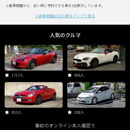
小倉果樹園から、近い順に予約できる車を1台表示しています。
小倉果樹園近辺の車をマップで見る
人気のクルマ
1717人
986人
853人
508人
事前のオンライン本人確認で