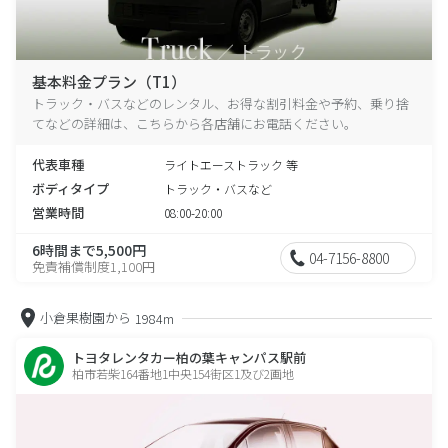
基本料金プラン（T1）
トラック・バスなどのレンタル、お得な割引料金や予約、乗り捨
てなどの詳細は、こちらから各店舗にお電話ください。
代表車種
ライトエーストラック 等
ボディタイプ
トラック・バスなど
営業時間
08:00-20:00
6時間まで5,500円
04-7156-8800
免責補償制度1,100円
小倉果樹園から
1984m
トヨタレンタカー柏の葉キャンパス駅前
柏市若柴164番地1中央154街区1及び2画地