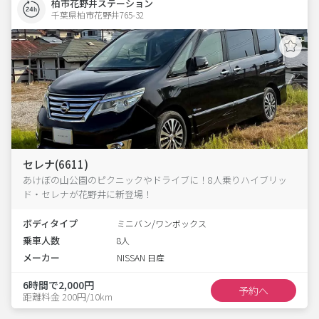
柏市花野井ステーション
千葉県柏市花野井765-32  
セレナ(6611)
あけぼの山公園のピクニックやドライブに！8人乗りハイブリッ
ド・セレナが花野井に新登場！
ボディタイプ
ミニバン/ワンボックス
乗車人数
8人
メーカー
NISSAN 日産
6時間で2,000円
予約へ
距離料金 200円/10km