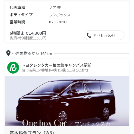
代表車種
ノア 等
ボディタイプ
ワンボックス
営業時間
08:00-20:00
6時間まで14,300円
04-7156-8800
免責補償制度1,100円
小倉果樹園から
1984m
トヨタレンタカー柏の葉キャンパス駅前
柏市若柴164番地1中央154街区1及び2画地
基本料金プラン（W3）