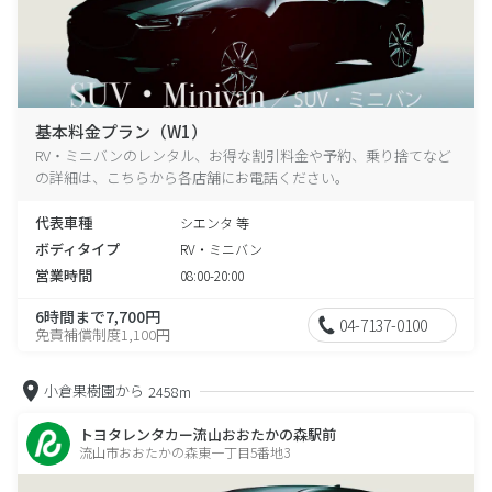
基本料金プラン（W1）
RV・ミニバンのレンタル、お得な割引料金や予約、乗り捨てなど
の詳細は、こちらから各店舗にお電話ください。
代表車種
シエンタ 等
ボディタイプ
RV・ミニバン
営業時間
08:00-20:00
6時間まで7,700円
04-7137-0100
免責補償制度1,100円
小倉果樹園から
2458m
トヨタレンタカー流山おおたかの森駅前
流山市おおたかの森東一丁目5番地3