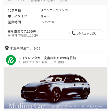
代表車種
タウンエースバン 等
ボディタイプ
商用車
営業時間
08:00-20:00
6時間まで7,150円
04-7137-0100
免責補償制度1,100円
小倉果樹園から
2458m
トヨタレンタカー流山おおたかの森駅前
流山市おおたかの森東一丁目5番地3