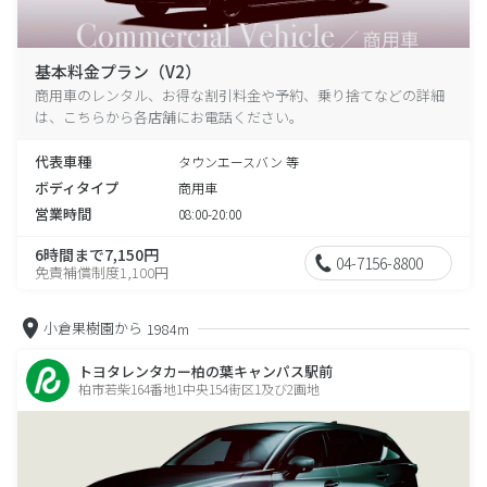
基本料金プラン（V2）
商用車のレンタル、お得な割引料金や予約、乗り捨てなどの詳細
は、こちらから各店舗にお電話ください。
代表車種
タウンエースバン 等
ボディタイプ
商用車
営業時間
08:00-20:00
6時間まで7,150円
04-7156-8800
免責補償制度1,100円
小倉果樹園から
1984m
トヨタレンタカー柏の葉キャンパス駅前
柏市若柴164番地1中央154街区1及び2画地