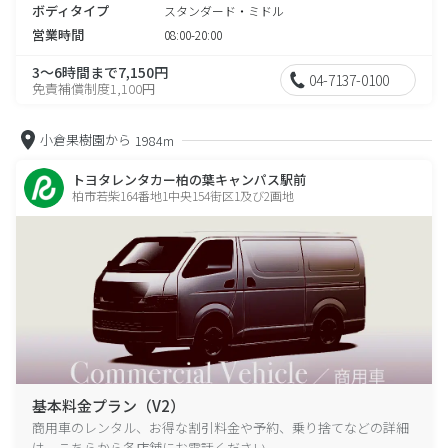
ボディタイプ
スタンダード・ミドル
営業時間
08:00-20:00
3～6時間まで7,150円
04-7137-0100
免責補償制度1,100円
小倉果樹園から
1984m
トヨタレンタカー柏の葉キャンパス駅前
柏市若柴164番地1中央154街区1及び2画地
基本料金プラン（V2）
商用車のレンタル、お得な割引料金や予約、乗り捨てなどの詳細
は、こちらから各店舗にお電話ください。