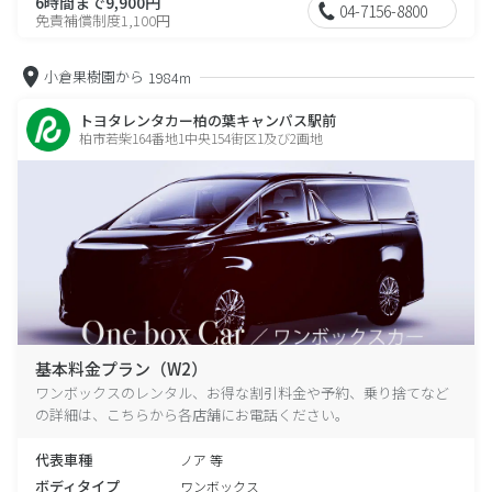
6時間まで9,900円
04-7156-8800
免責補償制度1,100円
小倉果樹園から
1984m
トヨタレンタカー柏の葉キャンパス駅前
柏市若柴164番地1中央154街区1及び2画地
基本料金プラン（W2）
ワンボックスのレンタル、お得な割引料金や予約、乗り捨てなど
の詳細は、こちらから各店舗にお電話ください。
代表車種
ノア 等
ボディタイプ
ワンボックス