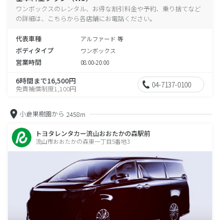
ワンボックスのレンタル、お得な割引料金や予約、乗り捨てなど
の詳細は、こちらから各店舗にお電話ください。
代表車種
アルファード 等
ボディタイプ
ワンボックス
営業時間
08:00-20:00
6時間まで16,500円
04-7137-0100
免責補償制度1,100円
小倉果樹園から
2458m
トヨタレンタカー流山おおたかの森駅前
流山市おおたかの森東一丁目5番地3