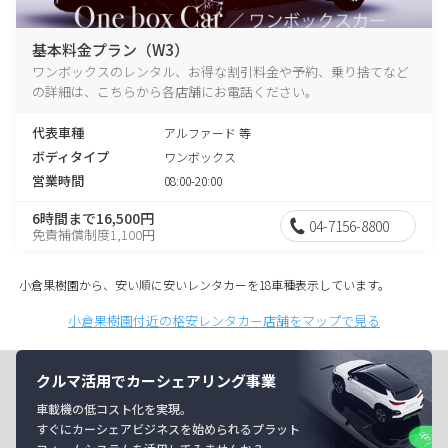
基本料金プラン（W3）
ワンボックスのレンタル、お得な割引料金や予約、乗り捨てなど
の詳細は、こちらから各店舗にお電話ください。
代表車種
アルファード 等
ボディタイプ
ワンボックス
営業時間
08:00-20:00
6時間まで16,500円
04-7156-8800
免責補償制度1,100円
小倉果樹園から、安い順に安いレンタカーを18車種表示しています。
小倉果樹園付近の格安レンタカー店舗をマップで見る
クルマ活用でカーシェアリング事業
車載機の低コスト化を実現。
すぐにカーシェアビジネスを始められるプラット