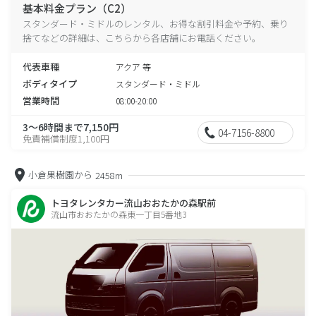
基本料金プラン（C2）
スタンダード・ミドルのレンタル、お得な割引料金や予約、乗り
捨てなどの詳細は、こちらから各店舗にお電話ください。
代表車種
アクア 等
ボディタイプ
スタンダード・ミドル
営業時間
08:00-20:00
3～6時間まで7,150円
04-7156-8800
免責補償制度1,100円
小倉果樹園から
2458m
トヨタレンタカー流山おおたかの森駅前
流山市おおたかの森東一丁目5番地3