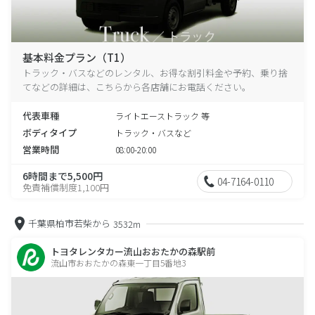
基本料金プラン（T1）
トラック・バスなどのレンタル、お得な割引料金や予約、乗り捨
てなどの詳細は、こちらから各店舗にお電話ください。
代表車種
ライトエーストラック 等
ボディタイプ
トラック・バスなど
営業時間
08:00-20:00
6時間まで5,500円
04-7164-0110
免責補償制度1,100円
千葉県柏市若柴から
3532m
トヨタレンタカー流山おおたかの森駅前
流山市おおたかの森東一丁目5番地3