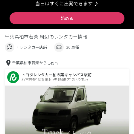
当日はすぐに出発できます ♪
始める
千葉県柏市若柴 周辺のレンタカー情報
4 レンタカー店舗
30 車種
千葉県柏市若柴から
149m
トヨタレンタカー柏の葉キャンパス駅前
柏市若柴164番地1中央154街区1及び2画地