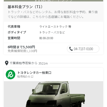
基本料金プラン（T1）
トラック・バスなどのレンタル、お得な割引料金や予約、乗り捨
てなどの詳細は、こちらから各店舗にお電話ください。
代表車種
ライトエーストラック 等
ボディタイプ
トラック・バスなど
営業時間
08:00-20:00
6時間まで5,500円
04-7137-0100
免責補償制度1,100円
千葉県柏市若柴から
3521m
トヨタレンタカー柏東口
柏市柏5-6-12