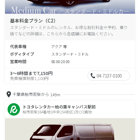
基本料金プラン（C2）
スタンダード・ミドルのレンタル、お得な割引料金や予約、乗り
捨てなどの詳細は、こちらから各店舗にお電話ください。
代表車種
アクア 等
ボディタイプ
スタンダード・ミドル
営業時間
08:00-20:00
3～6時間まで7,150円
04-7137-0100
免責補償制度1,100円
千葉県柏市若柴から
149m
トヨタレンタカー柏の葉キャンパス駅前
柏市若柴164番地1中央154街区1及び2画地