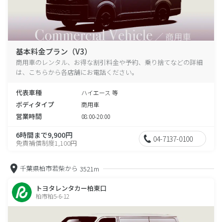
基本料金プラン（V3）
商用車のレンタル、お得な割引料金や予約、乗り捨てなどの詳細
は、こちらから各店舗にお電話ください。
代表車種
ハイエース 等
ボディタイプ
商用車
営業時間
08:00-20:00
6時間まで9,900円
04-7137-0100
免責補償制度1,100円
千葉県柏市若柴から
3521m
トヨタレンタカー柏東口
柏市柏5-6-12