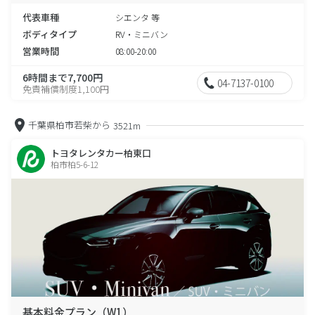
代表車種
シエンタ 等
ボディタイプ
RV・ミニバン
営業時間
08:00-20:00
6時間まで7,700円
04-7137-0100
免責補償制度1,100円
千葉県柏市若柴から
3521m
トヨタレンタカー柏東口
柏市柏5-6-12
基本料金プラン（W1）