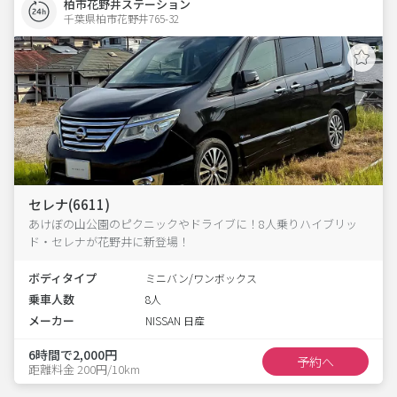
柏市花野井ステーション
千葉県柏市花野井765-32  
セレナ(6611)
あけぼの山公園のピクニックやドライブに！8人乗りハイブリッ
ド・セレナが花野井に新登場！
ボディタイプ
ミニバン/ワンボックス
乗車人数
8人
メーカー
NISSAN 日産
6時間で2,000円
予約へ
距離料金 200円/10km