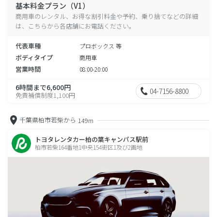
基本料金プラン（V1）
商用車のレンタル、お得な割引料金や予約、乗り捨てなどの詳細
は、こちらから各店舗にお電話ください。
代表車種
プロボックス 等
ボディタイプ
商用車
営業時間
08:00-20:00
6時間まで6,600円
04-7156-8800
免責補償制度1,100円
千葉県柏市若柴から
149m
トヨタレンタカー柏の葉キャンパス駅前
柏市若柴164番地1中央154街区1及び2画地