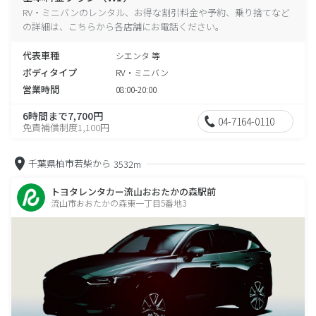
RV・ミニバンのレンタル、お得な割引料金や予約、乗り捨てなど
の詳細は、こちらから各店舗にお電話ください。
代表車種
シエンタ 等
ボディタイプ
RV・ミニバン
営業時間
08:00-20:00
6時間まで7,700円
04-7164-0110
免責補償制度1,100円
千葉県柏市若柴から
3532m
トヨタレンタカー流山おおたかの森駅前
流山市おおたかの森東一丁目5番地3