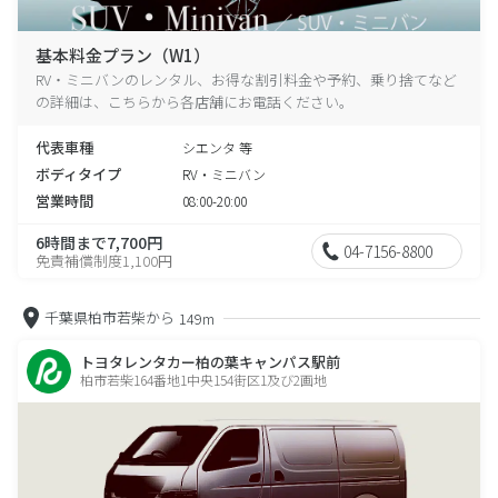
基本料金プラン（W1）
RV・ミニバンのレンタル、お得な割引料金や予約、乗り捨てなど
の詳細は、こちらから各店舗にお電話ください。
代表車種
シエンタ 等
ボディタイプ
RV・ミニバン
営業時間
08:00-20:00
6時間まで7,700円
04-7156-8800
免責補償制度1,100円
千葉県柏市若柴から
149m
トヨタレンタカー柏の葉キャンパス駅前
柏市若柴164番地1中央154街区1及び2画地