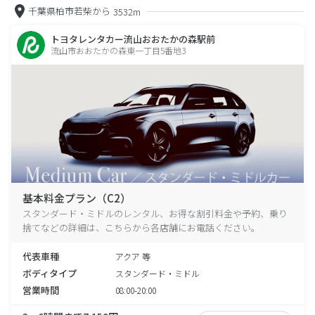
千葉県柏市若柴から
3532m
トヨタレンタカー流山おおたかの森駅前
流山市おおたかの森東一丁目5番地3
基本料金プラン（C2）
スタンダード・ミドルのレンタル、お得な割引料金や予約、乗り
捨てなどの詳細は、こちらから各店舗にお電話ください。
代表車種
アクア 等
ボディタイプ
スタンダード・ミドル
営業時間
08:00-20:00