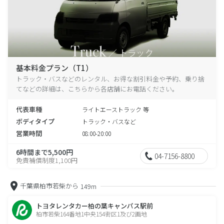
基本料金プラン（T1）
トラック・バスなどのレンタル、お得な割引料金や予約、乗り捨
てなどの詳細は、こちらから各店舗にお電話ください。
代表車種
ライトエーストラック 等
ボディタイプ
トラック・バスなど
営業時間
08:00-20:00
6時間まで5,500円
04-7156-8800
免責補償制度1,100円
千葉県柏市若柴から
149m
トヨタレンタカー柏の葉キャンパス駅前
柏市若柴164番地1中央154街区1及び2画地