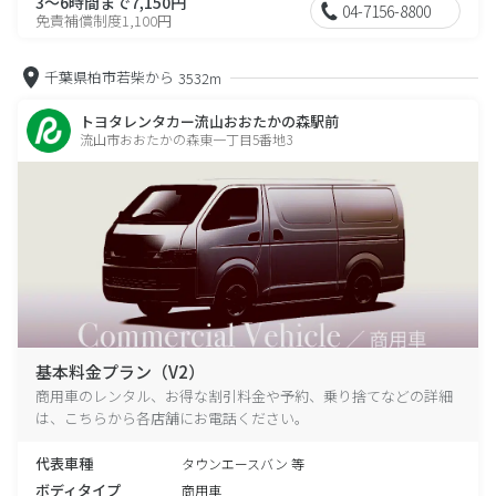
3～6時間まで7,150円
04-7156-8800
免責補償制度1,100円
千葉県柏市若柴から
3532m
トヨタレンタカー流山おおたかの森駅前
流山市おおたかの森東一丁目5番地3
基本料金プラン（V2）
商用車のレンタル、お得な割引料金や予約、乗り捨てなどの詳細
は、こちらから各店舗にお電話ください。
代表車種
タウンエースバン 等
ボディタイプ
商用車