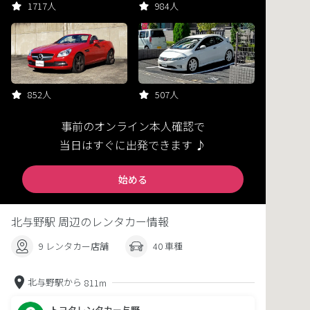
1717人
984人
852人
507人
事前のオンライン本人確認で
当日はすぐに出発できます ♪
始める
北与野駅 周辺のレンタカー情報
9 レンタカー店舗
40 車種
北与野駅から
811m
トヨタレンタカー与野