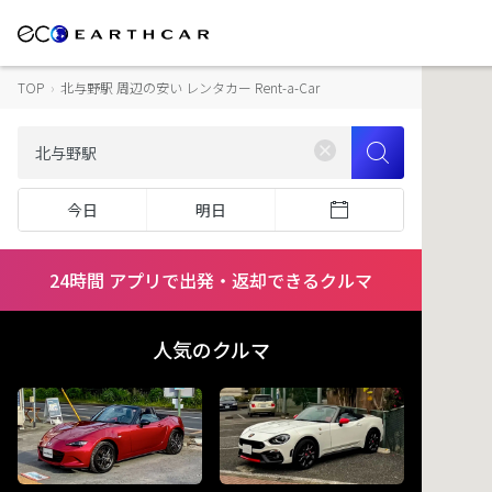
TOP
›
北与野駅 周辺の安い レンタカー Rent-a-Car
今日
明日
24時間 アプリで出発・返却できるクルマ
人気のクルマ