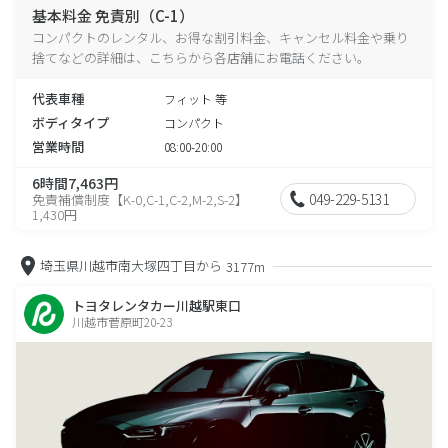
基本料金 免責別（C-1）
コンパクトのレンタル、お得な割引料金、キャンセル料金や乗り
捨てなどの詳細は、こちらから各店舗にお電話ください。
代表車種
フィット 等
ボディタイプ
コンパクト
営業時間
08:00-20:00
6時間7,463円
049-229-5131
免責補償制度【K-0,C-1,C-2,M-2,S-2】
1,430円
埼玉県川越市南大塚四丁目から
3177m
トヨタレンタカー川越駅東口
川越市菅原町20-23