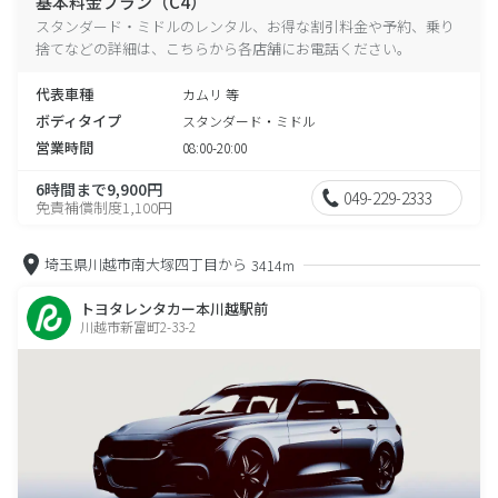
基本料金プラン（C4）
スタンダード・ミドルのレンタル、お得な割引料金や予約、乗り
捨てなどの詳細は、こちらから各店舗にお電話ください。
代表車種
カムリ 等
ボディタイプ
スタンダード・ミドル
営業時間
08:00-20:00
6時間まで9,900円
049-229-2333
免責補償制度1,100円
埼玉県川越市南大塚四丁目から
3414m
トヨタレンタカー本川越駅前
川越市新富町2-33-2