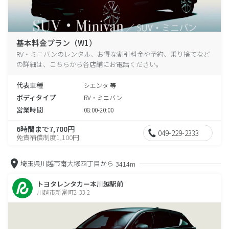
基本料金プラン（W1）
RV・ミニバンのレンタル、お得な割引料金や予約、乗り捨てなど
の詳細は、こちらから各店舗にお電話ください。
代表車種
シエンタ 等
ボディタイプ
RV・ミニバン
営業時間
08:00-20:00
6時間まで7,700円
049-229-2333
免責補償制度1,100円
埼玉県川越市南大塚四丁目から
3414m
トヨタレンタカー本川越駅前
川越市新富町2-33-2