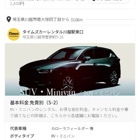
1,430円
埼玉県川越市南大塚四丁目から
3108m
タイムズカーレンタル川越駅東口
埼玉県川越市菅原町9-16
基本料金 免責別（S-2）
RV・ミニバンのレンタル、お得な割引料金、キャンセル料金や乗
り捨てなどの詳細は、こちらから各店舗にお電話ください。
代表車種
カローラフィールダー 等
ボディタイプ
RV・ミニバン