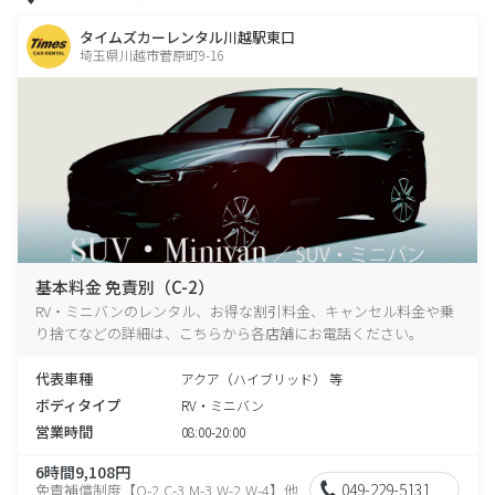
タイムズカーレンタル川越駅東口
埼玉県川越市菅原町9-16
基本料金 免責別（C-2）
RV・ミニバンのレンタル、お得な割引料金、キャンセル料金や乗
り捨てなどの詳細は、こちらから各店舗にお電話ください。
代表車種
アクア（ハイブリッド） 等
ボディタイプ
RV・ミニバン
営業時間
08:00-20:00
6時間9,108円
049-229-5131
免責補償制度【O-2,C-3,M-3,W-2,W-4】他