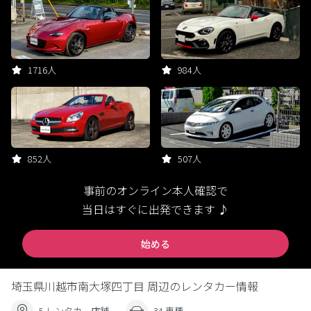
1716人
984人
852人
507人
事前のオンライン本人確認で
当日はすぐに出発できます ♪
始める
埼玉県川越市南大塚四丁目 周辺のレンタカー情報
5 レンタカー店舗
34 車種