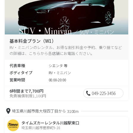
基本料金プラン（W1）
RV・ミニバンのレンタル、お得な割引料金や予約、乗り捨てなど
の詳細は、こちらから各店舗にお電話ください。
代表車種
シエンタ 等
ボディタイプ
RV・ミニバン
営業時間
08:00-20:00
6時間まで7,700円
049-225-3456
免責補償制度1,100円
埼玉県川越市南大塚四丁目から
3108m
タイムズカーレンタル川越駅東口
埼玉県川越市菅原町9-16