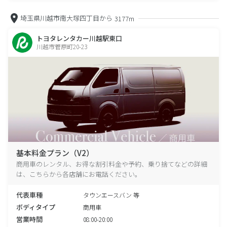
埼玉県川越市南大塚四丁目から
3177m
トヨタレンタカー川越駅東口
川越市菅原町20-23
基本料金プラン（V2）
商用車のレンタル、お得な割引料金や予約、乗り捨てなどの詳細
は、こちらから各店舗にお電話ください。
代表車種
タウンエースバン 等
ボディタイプ
商用車
営業時間
08:00-20:00