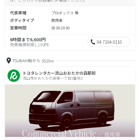
代表車種
プロボックス 等
ボディタイプ
商用車
営業時間
08:00-20:00
6時間まで6,600円
04-7164-0110
免責補償制度1,100円
TSUBAKI柏から
3525m
トヨタレンタカー流山おおたかの森駅前
流山市おおたかの森東一丁目5番地3