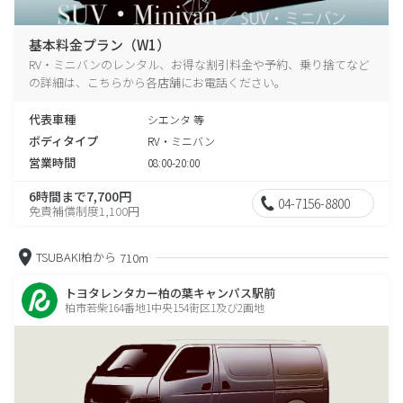
基本料金プラン（W1）
RV・ミニバンのレンタル、お得な割引料金や予約、乗り捨てなど
の詳細は、こちらから各店舗にお電話ください。
代表車種
シエンタ 等
ボディタイプ
RV・ミニバン
営業時間
08:00-20:00
6時間まで7,700円
04-7156-8800
免責補償制度1,100円
TSUBAKI柏から
710m
トヨタレンタカー柏の葉キャンパス駅前
柏市若柴164番地1中央154街区1及び2画地