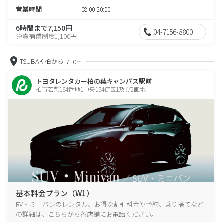
営業時間
08:00-20:00
6時間まで7,150円
04-7156-8800
免責補償制度1,100円
TSUBAKI柏から
710m
トヨタレンタカー柏の葉キャンパス駅前
柏市若柴164番地1中央154街区1及び2画地
基本料金プラン（W1）
RV・ミニバンのレンタル、お得な割引料金や予約、乗り捨てなど
の詳細は、こちらから各店舗にお電話ください。