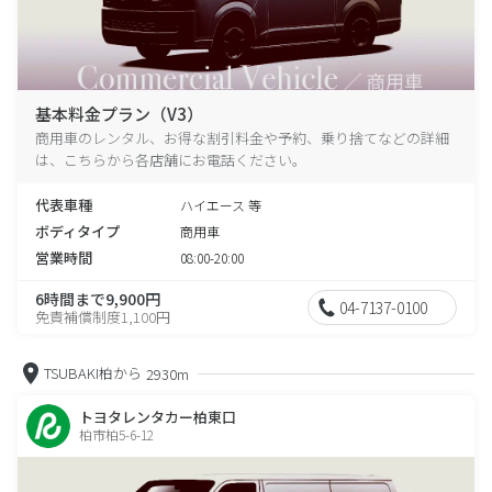
基本料金プラン（V3）
商用車のレンタル、お得な割引料金や予約、乗り捨てなどの詳細
は、こちらから各店舗にお電話ください。
代表車種
ハイエース 等
ボディタイプ
商用車
営業時間
08:00-20:00
6時間まで9,900円
04-7137-0100
免責補償制度1,100円
TSUBAKI柏から
2930m
トヨタレンタカー柏東口
柏市柏5-6-12