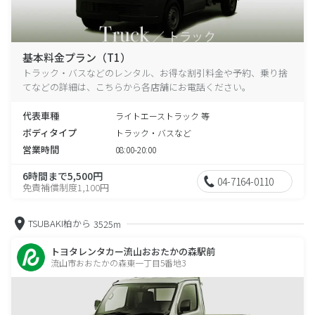
基本料金プラン（T1）
トラック・バスなどのレンタル、お得な割引料金や予約、乗り捨
てなどの詳細は、こちらから各店舗にお電話ください。
代表車種
ライトエーストラック 等
ボディタイプ
トラック・バスなど
営業時間
08:00-20:00
6時間まで5,500円
04-7164-0110
免責補償制度1,100円
TSUBAKI柏から
3525m
トヨタレンタカー流山おおたかの森駅前
流山市おおたかの森東一丁目5番地3