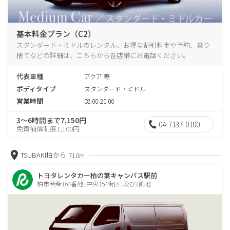
基本料金プラン（C2）
スタンダード・ミドルのレンタル、お得な割引料金や予約、乗り
捨てなどの詳細は、こちらから各店舗にお電話ください。
代表車種
アクア 等
ボディタイプ
スタンダード・ミドル
営業時間
08:00-20:00
3～6時間まで7,150円
04-7137-0100
免責補償制度1,100円
TSUBAKI柏から
710m
トヨタレンタカー柏の葉キャンパス駅前
柏市若柴164番地1中央154街区1及び2画地