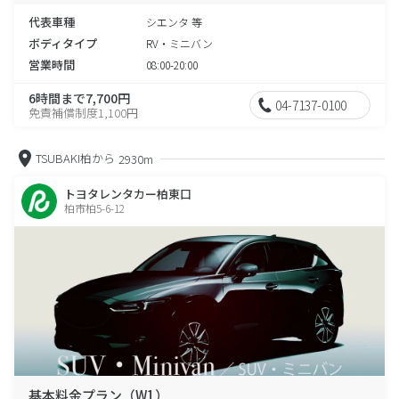
代表車種
シエンタ 等
ボディタイプ
RV・ミニバン
営業時間
08:00-20:00
6時間まで7,700円
04-7137-0100
免責補償制度1,100円
TSUBAKI柏から
2930m
トヨタレンタカー柏東口
柏市柏5-6-12
基本料金プラン（W1）