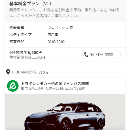
基本料金プラン（V1）
商用車のレンタル、お得な割引料金や予約、乗り捨てなどの詳細
は、こちらから各店舗にお電話ください。
代表車種
プロボックス 等
ボディタイプ
商用車
営業時間
08:00-20:00
6時間まで6,600円
04-7156-8800
免責補償制度1,100円
TSUBAKI柏から
710m
トヨタレンタカー柏の葉キャンパス駅前
柏市若柴164番地1中央154街区1及び2画地