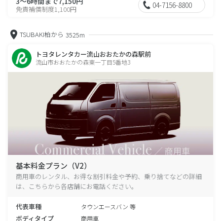
3～6時間まで7,150円
04-7156-8800
免責補償制度1,100円
TSUBAKI柏から
3525m
トヨタレンタカー流山おおたかの森駅前
流山市おおたかの森東一丁目5番地3
基本料金プラン（V2）
商用車のレンタル、お得な割引料金や予約、乗り捨てなどの詳細
は、こちらから各店舗にお電話ください。
代表車種
タウンエースバン 等
ボディタイプ
商用車