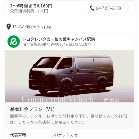
3～6時間まで6,160円
04-7156-8800
免責補償制度1,100円
TSUBAKI柏から
710m
トヨタレンタカー柏の葉キャンパス駅前
柏市若柴164番地1中央154街区1及び2画地
基本料金プラン（V1）
商用車のレンタル、お得な割引料金や予約、乗り捨てなどの詳細
は、こちらから各店舗にお電話ください。
代表車種
プロボックス 等