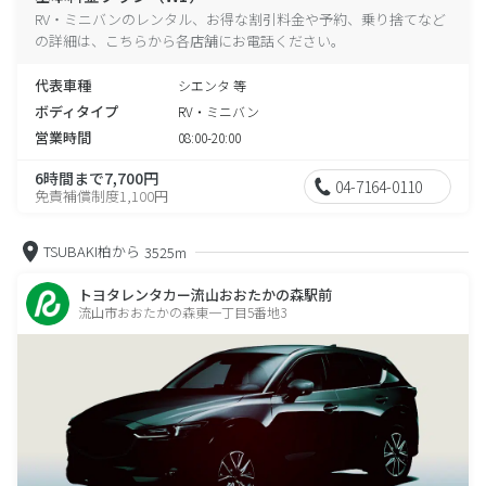
RV・ミニバンのレンタル、お得な割引料金や予約、乗り捨てなど
の詳細は、こちらから各店舗にお電話ください。
代表車種
シエンタ 等
ボディタイプ
RV・ミニバン
営業時間
08:00-20:00
6時間まで7,700円
04-7164-0110
免責補償制度1,100円
TSUBAKI柏から
3525m
トヨタレンタカー流山おおたかの森駅前
流山市おおたかの森東一丁目5番地3