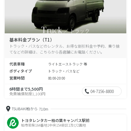
基本料金プラン（T1）
トラック・バスなどのレンタル、お得な割引料金や予約、乗り捨
てなどの詳細は、こちらから各店舗にお電話ください。
代表車種
ライトエーストラック 等
ボディタイプ
トラック・バスなど
営業時間
08:00-20:00
6時間まで5,500円
04-7156-8800
免責補償制度1,100円
TSUBAKI柏から
710m
トヨタレンタカー柏の葉キャンパス駅前
柏市若柴164番地1中央154街区1及び2画地