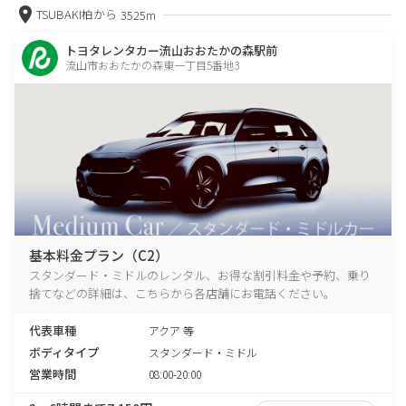
TSUBAKI柏から
3525m
トヨタレンタカー流山おおたかの森駅前
流山市おおたかの森東一丁目5番地3
基本料金プラン（C2）
スタンダード・ミドルのレンタル、お得な割引料金や予約、乗り
捨てなどの詳細は、こちらから各店舗にお電話ください。
代表車種
アクア 等
ボディタイプ
スタンダード・ミドル
営業時間
08:00-20:00