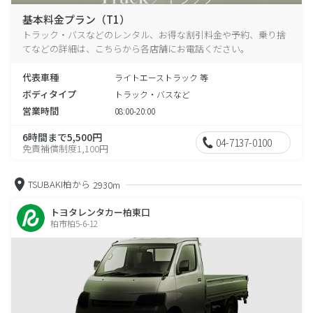
基本料金プラン（T1）
トラック・バスなどのレンタル、お得な割引料金や予約、乗り捨
てなどの詳細は、こちらから各店舗にお電話ください。
代表車種
ライトエーストラック 等
ボディタイプ
トラック・バスなど
営業時間
08:00-20:00
6時間まで5,500円
04-7137-0100
免責補償制度1,100円
TSUBAKI柏から
2930m
トヨタレンタカー柏東口
柏市柏5-6-12