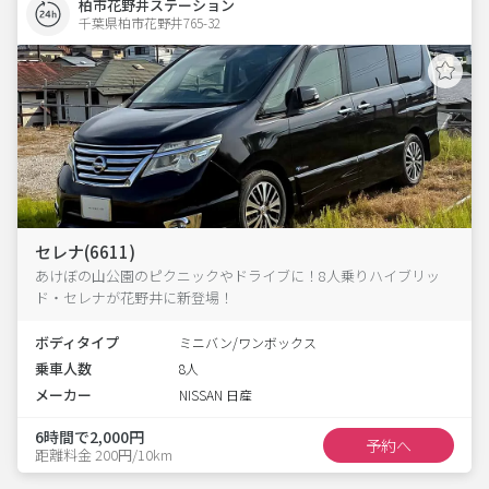
柏市花野井ステーション
千葉県柏市花野井765-32  
セレナ(6611)
あけぼの山公園のピクニックやドライブに！8人乗りハイブリッ
ド・セレナが花野井に新登場！
ボディタイプ
ミニバン/ワンボックス
乗車人数
8人
メーカー
NISSAN 日産
6時間で2,000円
予約へ
距離料金 200円/10km