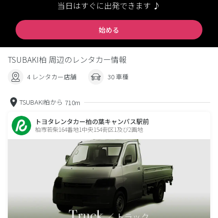
当日はすぐに出発できます ♪
始める
TSUBAKI柏 周辺のレンタカー情報
4 レンタカー店舗
30 車種
TSUBAKI柏から
710m
トヨタレンタカー柏の葉キャンパス駅前
柏市若柴164番地1中央154街区1及び2画地