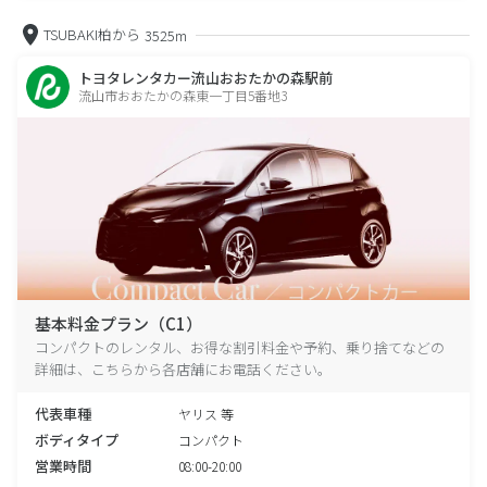
TSUBAKI柏から
3525m
トヨタレンタカー流山おおたかの森駅前
流山市おおたかの森東一丁目5番地3
基本料金プラン（C1）
コンパクトのレンタル、お得な割引料金や予約、乗り捨てなどの
詳細は、こちらから各店舗にお電話ください。
代表車種
ヤリス 等
ボディタイプ
コンパクト
営業時間
08:00-20:00