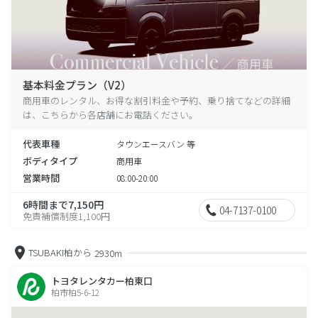
基本料金プラン（V2）
商用車のレンタル、お得な割引料金や予約、乗り捨てなどの詳細
は、こちらから各店舗にお電話ください。
代表車種
タウンエースバン 等
ボディタイプ
商用車
営業時間
08:00-20:00
6時間まで7,150円
04-7137-0100
免責補償制度1,100円
TSUBAKI柏から
2930m
トヨタレンタカー柏東口
柏市柏5-6-12