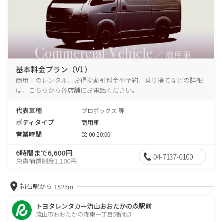
基本料金プラン（V1）
商用車のレンタル、お得な割引料金や予約、乗り捨てなどの詳細
は、こちらから各店舗にお電話ください。
代表車種
プロボックス 等
ボディタイプ
商用車
営業時間
08:00-20:00
6時間まで6,600円
04-7137-0100
免責補償制度1,100円
初石駅から
1523m
トヨタレンタカー流山おおたかの森駅前
流山市おおたかの森東一丁目5番地3