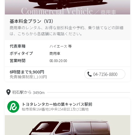
基本料金プラン（V3）
商用車のレンタル、お得な割引料金や予約、乗り捨てなどの詳細
は、こちらから各店舗にお電話ください。
代表車種
ハイエース 等
ボディタイプ
商用車
営業時間
08:00-20:00
6時間まで9,900円
04-7156-8800
免責補償制度1,100円
初石駅から
3490m
トヨタレンタカー柏の葉キャンパス駅前
柏市若柴164番地1中央154街区1及び2画地