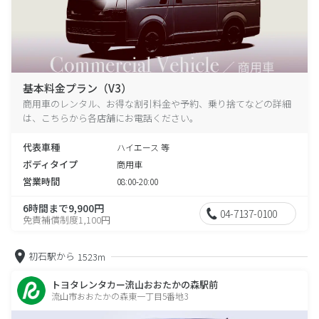
基本料金プラン（V3）
商用車のレンタル、お得な割引料金や予約、乗り捨てなどの詳細
は、こちらから各店舗にお電話ください。
代表車種
ハイエース 等
ボディタイプ
商用車
営業時間
08:00-20:00
6時間まで9,900円
04-7137-0100
免責補償制度1,100円
初石駅から
1523m
トヨタレンタカー流山おおたかの森駅前
流山市おおたかの森東一丁目5番地3