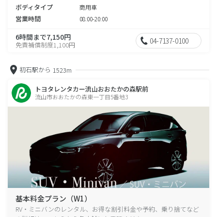
ボディタイプ
商用車
営業時間
08:00-20:00
6時間まで7,150円
04-7137-0100
免責補償制度1,100円
初石駅から
1523m
トヨタレンタカー流山おおたかの森駅前
流山市おおたかの森東一丁目5番地3
基本料金プラン（W1）
RV・ミニバンのレンタル、お得な割引料金や予約、乗り捨てなど