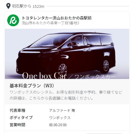
初石駅から
1523m
トヨタレンタカー流山おおたかの森駅前
流山市おおたかの森東一丁目5番地3
基本料金プラン（W3）
ワンボックスのレンタル、お得な割引料金や予約、乗り捨てなど
の詳細は、こちらから各店舗にお電話ください。
代表車種
アルファード 等
ボディタイプ
ワンボックス
営業時間
08:00-20:00