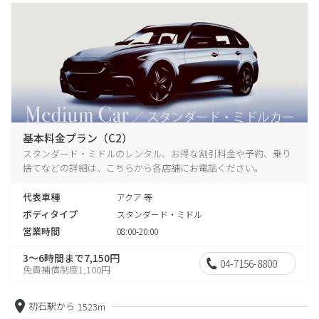
基本料金プラン（C2）
スタンダード・ミドルのレンタル、お得な割引料金や予約、乗り
捨てなどの詳細は、こちらから各店舗にお電話ください。
代表車種
アクア 等
ボディタイプ
スタンダード・ミドル
営業時間
08:00-20:00
3～6時間まで7,150円
04-7156-8800
免責補償制度1,100円
初石駅から
1523m