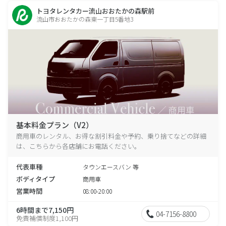
トヨタレンタカー流山おおたかの森駅前
流山市おおたかの森東一丁目5番地3
基本料金プラン（V2）
商用車のレンタル、お得な割引料金や予約、乗り捨てなどの詳細
は、こちらから各店舗にお電話ください。
代表車種
タウンエースバン 等
ボディタイプ
商用車
営業時間
08:00-20:00
6時間まで7,150円
04-7156-8800
免責補償制度1,100円