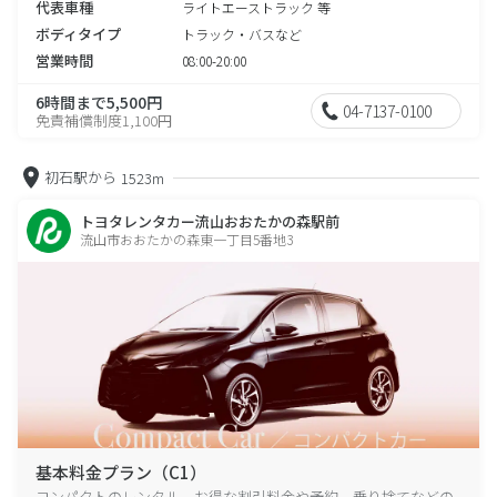
代表車種
ライトエーストラック 等
ボディタイプ
トラック・バスなど
営業時間
08:00-20:00
6時間まで5,500円
04-7137-0100
免責補償制度1,100円
初石駅から
1523m
トヨタレンタカー流山おおたかの森駅前
流山市おおたかの森東一丁目5番地3
基本料金プラン（C1）
コンパクトのレンタル、お得な割引料金や予約、乗り捨てなどの