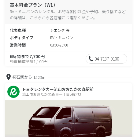
基本料金プラン（W1）
RV・ミニバンのレンタル、お得な割引料金や予約、乗り捨てなど
の詳細は、こちらから各店舗にお電話ください。
代表車種
シエンタ 等
ボディタイプ
RV・ミニバン
営業時間
08:00-20:00
6時間まで7,700円
04-7137-0100
免責補償制度1,100円
初石駅から
1523m
トヨタレンタカー流山おおたかの森駅前
流山市おおたかの森東一丁目5番地3