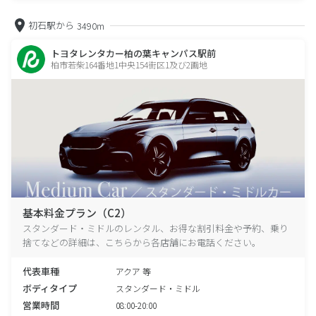
初石駅から
3490m
トヨタレンタカー柏の葉キャンパス駅前
柏市若柴164番地1中央154街区1及び2画地
基本料金プラン（C2）
スタンダード・ミドルのレンタル、お得な割引料金や予約、乗り
捨てなどの詳細は、こちらから各店舗にお電話ください。
代表車種
アクア 等
ボディタイプ
スタンダード・ミドル
営業時間
08:00-20:00