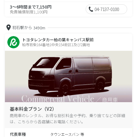
3～6時間まで7,150円
04-7137-0100
免責補償制度1,100円
初石駅から
3490m
トヨタレンタカー柏の葉キャンパス駅前
柏市若柴164番地1中央154街区1及び2画地
基本料金プラン（V2）
商用車のレンタル、お得な割引料金や予約、乗り捨てなどの詳細
は、こちらから各店舗にお電話ください。
代表車種
タウンエースバン 等