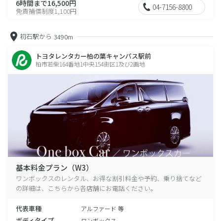
6時間まで16,500円
04-7156-8800
免責補償制度1,100円
初石駅から
3490m
トヨタレンタカー柏の葉キャンパス駅前
柏市若柴164番地1中央154街区1及び2画地
基本料金プラン（W3）
ワンボックスのレンタル、お得な割引料金や予約、乗り捨てなど
の詳細は、こちらから各店舗にお電話ください。
代表車種
アルファード 等
ボディタイプ
ワンボックス