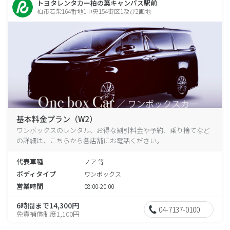
トヨタレンタカー柏の葉キャンパス駅前
柏市若柴164番地1中央154街区1及び2画地
基本料金プラン（W2）
ワンボックスのレンタル、お得な割引料金や予約、乗り捨てなど
の詳細は、こちらから各店舗にお電話ください。
代表車種
ノア 等
ボディタイプ
ワンボックス
営業時間
08:00-20:00
6時間まで14,300円
04-7137-0100
免責補償制度1,100円