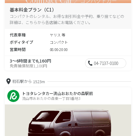
基本料金プラン（C1）
コンパクトのレンタル、お得な割引料金や予約、乗り捨てなどの
詳細は、こちらから各店舗にお電話ください。
代表車種
ヤリス 等
ボディタイプ
コンパクト
営業時間
08:00-20:00
3～6時間まで6,160円
04-7137-0100
免責補償制度1,100円
初石駅から
1523m
トヨタレンタカー流山おおたかの森駅前
流山市おおたかの森東一丁目5番地3