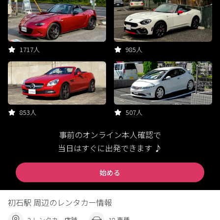
1717人
985人
853人
507人
事前のオンライン本人確認で
当日はすぐに出発できます ♪
始める
初石駅 周辺のレンタカー情報
2 レンタカー店舗
18 車種