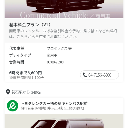
基本料金プラン（V1）
商用車のレンタル、お得な割引料金や予約、乗り捨てなどの詳細
は、こちらから各店舗にお電話ください。
代表車種
プロボックス 等
ボディタイプ
商用車
営業時間
08:00-20:00
6時間まで6,600円
04-7156-8800
免責補償制度1,100円
初石駅から
3490m
トヨタレンタカー柏の葉キャンパス駅前
柏市若柴164番地1中央154街区1及び2画地