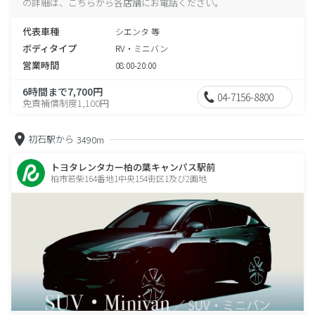
の詳細は、こちらから各店舗にお電話ください。
代表車種
シエンタ 等
ボディタイプ
RV・ミニバン
営業時間
08:00-20:00
6時間まで7,700円
04-7156-8800
免責補償制度1,100円
初石駅から
3490m
トヨタレンタカー柏の葉キャンパス駅前
柏市若柴164番地1中央154街区1及び2画地