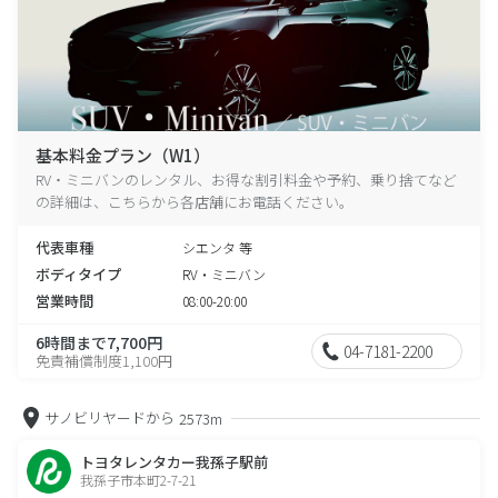
基本料金プラン（W1）
RV・ミニバンのレンタル、お得な割引料金や予約、乗り捨てなど
の詳細は、こちらから各店舗にお電話ください。
代表車種
シエンタ 等
ボディタイプ
RV・ミニバン
営業時間
08:00-20:00
6時間まで7,700円
04-7181-2200
免責補償制度1,100円
サノビリヤードから
2573m
トヨタレンタカー我孫子駅前
我孫子市本町2-7-21