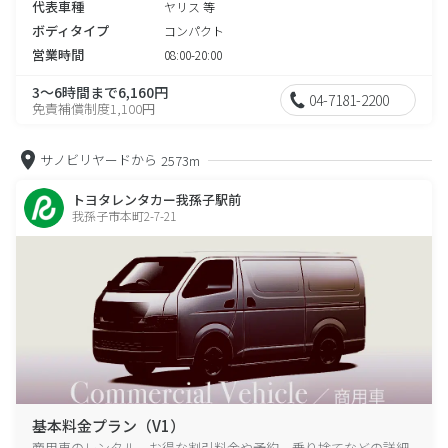
代表車種
ヤリス 等
ボディタイプ
コンパクト
営業時間
08:00-20:00
3～6時間まで6,160円
04-7181-2200
免責補償制度1,100円
サノビリヤードから
2573m
トヨタレンタカー我孫子駅前
我孫子市本町2-7-21
基本料金プラン（V1）
商用車のレンタル、お得な割引料金や予約、乗り捨てなどの詳細