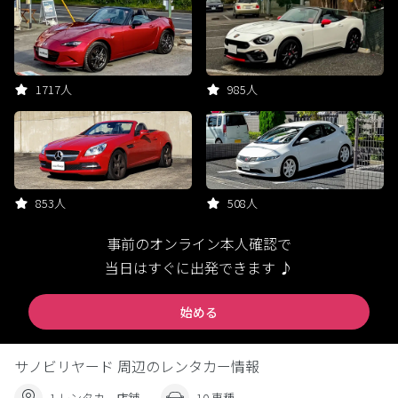
1717人
985人
853人
508人
事前のオンライン本人確認で
当日はすぐに出発できます ♪
始める
サノビリヤード 周辺のレンタカー情報
1 レンタカー店舗
10 車種