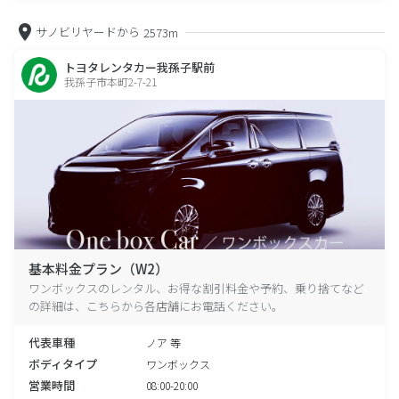
サノビリヤードから
2573m
トヨタレンタカー我孫子駅前
我孫子市本町2-7-21
基本料金プラン（W2）
ワンボックスのレンタル、お得な割引料金や予約、乗り捨てなど
の詳細は、こちらから各店舗にお電話ください。
代表車種
ノア 等
ボディタイプ
ワンボックス
営業時間
08:00-20:00