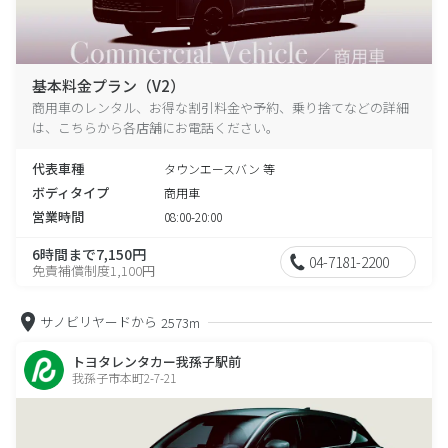
基本料金プラン（V2）
商用車のレンタル、お得な割引料金や予約、乗り捨てなどの詳細
は、こちらから各店舗にお電話ください。
代表車種
タウンエースバン 等
ボディタイプ
商用車
営業時間
08:00-20:00
6時間まで7,150円
04-7181-2200
免責補償制度1,100円
サノビリヤードから
2573m
トヨタレンタカー我孫子駅前
我孫子市本町2-7-21