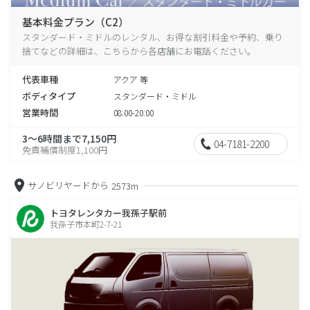
基本料金プラン（C2）
スタンダード・ミドルのレンタル、お得な割引料金や予約、乗り
捨てなどの詳細は、こちらから各店舗にお電話ください。
代表車種
アクア 等
ボディタイプ
スタンダード・ミドル
営業時間
08:00-20:00
3～6時間まで7,150円
04-7181-2200
免責補償制度1,100円
サノビリヤードから
2573m
トヨタレンタカー我孫子駅前
我孫子市本町2-7-21