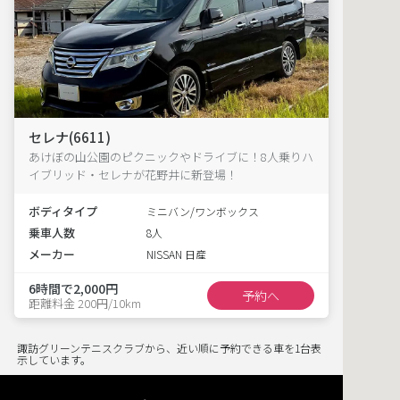
セレナ(6611)
あけぼの山公園のピクニックやドライブに！8人乗りハ
イブリッド・セレナが花野井に新登場！
ボディタイプ
ミニバン/ワンボックス
乗車人数
8人
メーカー
NISSAN 日産
6時間で2,000円
予約へ
距離料金 200円/10km
諏訪グリーンテニスクラブから、近い順に予約できる車を1台表
示しています。