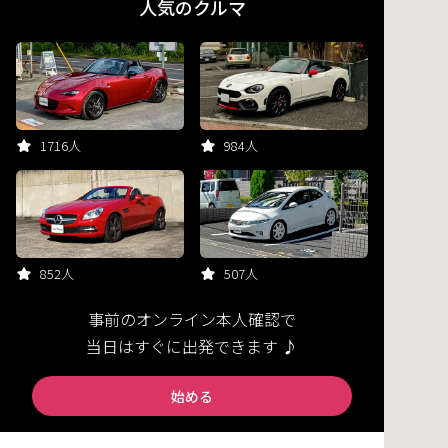
人気のクルマ
1716人
984人
852人
507人
事前のオンライン本人確認で
当日はすぐに出発できます ♪
始める