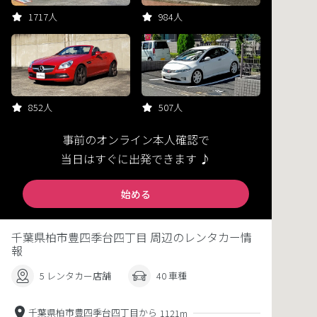
1717人
984人
852人
507人
事前のオンライン本人確認で
当日はすぐに出発できます ♪
始める
千葉県柏市豊四季台四丁目 周辺のレンタカー情
報
5 レンタカー店舗
40 車種
千葉県柏市豊四季台四丁目から
1121m