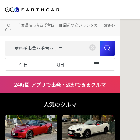
TOP
›
千葉県柏市豊四季台四丁目 周辺の安い レンタカー Rent-a-
Car
今日
明日
24時間 アプリで出発・返却できるクルマ
人気のクルマ