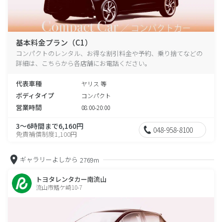
基本料金プラン（C1）
コンパクトのレンタル、お得な割引料金や予約、乗り捨てなどの
詳細は、こちらから各店舗にお電話ください。
代表車種
ヤリス 等
ボディタイプ
コンパクト
営業時間
08:00-20:00
3～6時間まで6,160円
048-958-8100
免責補償制度1,100円
ギャラリーよしから
2769m
トヨタレンタカー南流山
流山市鰭ケ崎10-7