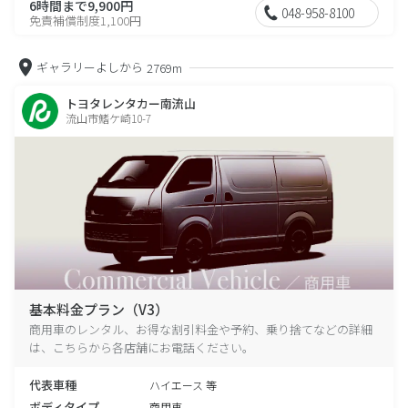
6時間まで9,900円
048-958-8100
免責補償制度1,100円
ギャラリーよしから
2769m
トヨタレンタカー南流山
流山市鰭ケ崎10-7
基本料金プラン（V3）
商用車のレンタル、お得な割引料金や予約、乗り捨てなどの詳細
は、こちらから各店舗にお電話ください。
代表車種
ハイエース 等
ボディタイプ
商用車