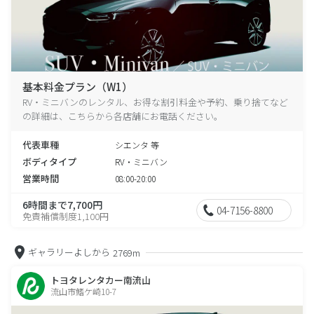
基本料金プラン（W1）
RV・ミニバンのレンタル、お得な割引料金や予約、乗り捨てなど
の詳細は、こちらから各店舗にお電話ください。
代表車種
シエンタ 等
ボディタイプ
RV・ミニバン
営業時間
08:00-20:00
6時間まで7,700円
04-7156-8800
免責補償制度1,100円
ギャラリーよしから
2769m
トヨタレンタカー南流山
流山市鰭ケ崎10-7