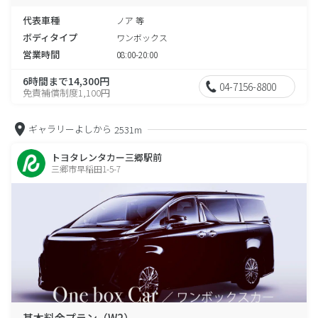
代表車種
ノア 等
ボディタイプ
ワンボックス
営業時間
08:00-20:00
6時間まで14,300円
04-7156-8800
免責補償制度1,100円
ギャラリーよしから
2531m
トヨタレンタカー三郷駅前
三郷市早稲田1-5-7
基本料金プラン（W2）