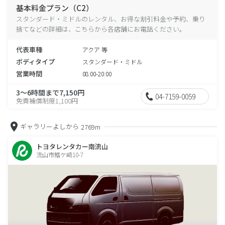
基本料金プラン（C2）
スタンダード・ミドルのレンタル、お得な割引料金や予約、乗り
捨てなどの詳細は、こちらから各店舗にお電話ください。
代表車種
アクア 等
ボディタイプ
スタンダード・ミドル
営業時間
08:00-20:00
3～6時間まで7,150円
04-7159-0059
免責補償制度1,100円
ギャラリーよしから
2769m
トヨタレンタカー南流山
流山市鰭ケ崎10-7