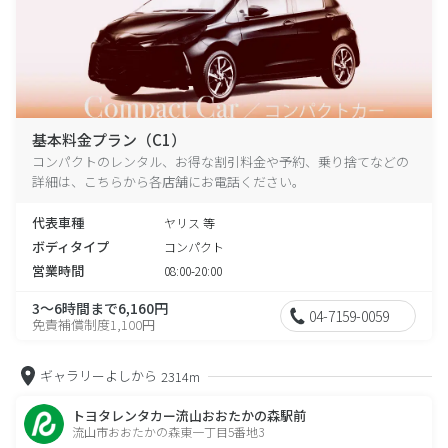
基本料金プラン（C1）
コンパクトのレンタル、お得な割引料金や予約、乗り捨てなどの
詳細は、こちらから各店舗にお電話ください。
代表車種
ヤリス 等
ボディタイプ
コンパクト
営業時間
08:00-20:00
3～6時間まで6,160円
04-7159-0059
免責補償制度1,100円
ギャラリーよしから
2314m
トヨタレンタカー流山おおたかの森駅前
流山市おおたかの森東一丁目5番地3