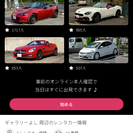
1717人
985人
853人
507人
事前のオンライン本人確認で
当日はすぐに出発できます ♪
始める
ギャラリーよし 周辺のレンタカー情報
3 レンタカー店舗
24 車種