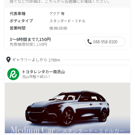
捨てなどの詳細は、こちらから各店舗にお電話ください。
代表車種
アクア 等
ボディタイプ
スタンダード・ミドル
営業時間
08:00-20:00
3～6時間まで7,150円
048-958-8100
免責補償制度1,100円
ギャラリーよしから
2769m
トヨタレンタカー南流山
流山市鰭ケ崎10-7