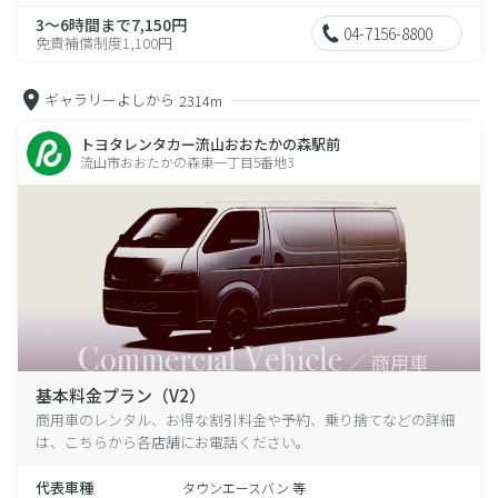
3～6時間まで7,150円
04-7156-8800
免責補償制度1,100円
ギャラリーよしから
2314m
トヨタレンタカー流山おおたかの森駅前
流山市おおたかの森東一丁目5番地3
基本料金プラン（V2）
商用車のレンタル、お得な割引料金や予約、乗り捨てなどの詳細
は、こちらから各店舗にお電話ください。
代表車種
タウンエースバン 等