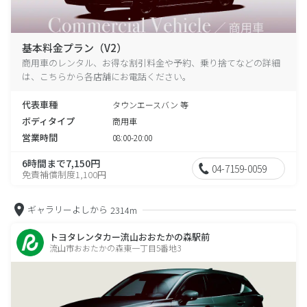
基本料金プラン（V2）
商用車のレンタル、お得な割引料金や予約、乗り捨てなどの詳細
は、こちらから各店舗にお電話ください。
代表車種
タウンエースバン 等
ボディタイプ
商用車
営業時間
08:00-20:00
6時間まで7,150円
04-7159-0059
免責補償制度1,100円
ギャラリーよしから
2314m
トヨタレンタカー流山おおたかの森駅前
流山市おおたかの森東一丁目5番地3