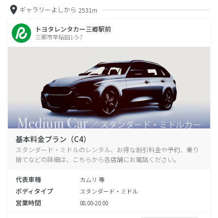
ギャラリーよしから
2531m
トヨタレンタカー三郷駅前
三郷市早稲田1-5-7
基本料金プラン（C4）
スタンダード・ミドルのレンタル、お得な割引料金や予約、乗り
捨てなどの詳細は、こちらから各店舗にお電話ください。
代表車種
カムリ 等
ボディタイプ
スタンダード・ミドル
営業時間
08:00-20:00