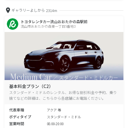
ギャラリーよしから
2314m
トヨタレンタカー流山おおたかの森駅前
流山市おおたかの森東一丁目5番地3
基本料金プラン（C2）
スタンダード・ミドルのレンタル、お得な割引料金や予約、乗り
捨てなどの詳細は、こちらから各店舗にお電話ください。
代表車種
アクア 等
ボディタイプ
スタンダード・ミドル
営業時間
08:00-20:00