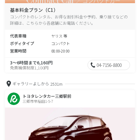
基本料金プラン（C1）
コンパクトのレンタル、お得な割引料金や予約、乗り捨てなどの
詳細は、こちらから各店舗にお電話ください。
代表車種
ヤリス 等
ボディタイプ
コンパクト
営業時間
08:00-20:00
3～6時間まで6,160円
04-7156-8800
免責補償制度1,100円
ギャラリーよしから
2531m
トヨタレンタカー三郷駅前
三郷市早稲田1-5-7