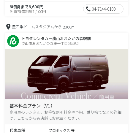
6時間まで6,600円
04-7144-0100
免責補償制度1,100円
豊四季ドームスタジアムから
2300m
トヨタレンタカー流山おおたかの森駅前
流山市おおたかの森東一丁目5番地3
基本料金プラン（V1）
商用車のレンタル、お得な割引料金や予約、乗り捨てなどの詳細
は、こちらから各店舗にお電話ください。
代表車種
プロボックス 等