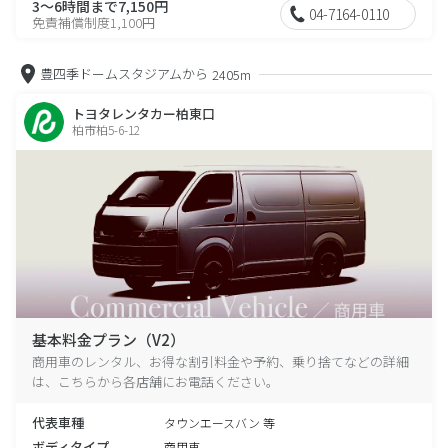
3～6時間まで7,150円
04-7164-0110
免責補償制度1,100円
豊四季ドームスタジアムから
2405m
トヨタレンタカー柏東口
柏市柏5-6-12
基本料金プラン（V2）
商用車のレンタル、お得な割引料金や予約、乗り捨てなどの詳細
は、こちらから各店舗にお電話ください。
代表車種
タウンエースバン 等
ボディタイプ
商用車