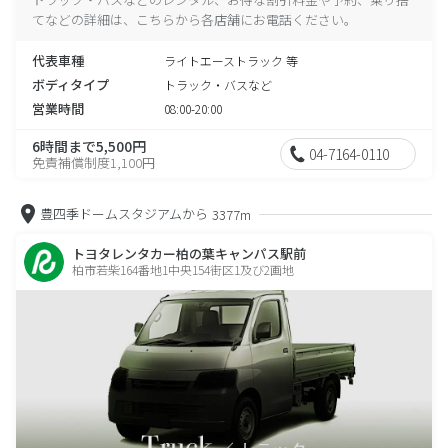
てなどの詳細は、こちらから各店舗にお電話ください。
代表車種
ライトエーストラック 等
ボディタイプ
トラック・バスなど
営業時間
08:00-20:00
6時間まで5,500円
04-7164-0110
免責補償制度1,100円
豊四季ドームスタジアムから
3377m
トヨタレンタカー柏の葉キャンパス駅前
柏市若柴164番地1中央154街区1及び2画地