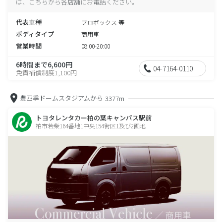
は、こちらから各店舗にお電話ください。
代表車種
プロボックス 等
ボディタイプ
商用車
営業時間
08:00-20:00
6時間まで6,600円
04-7164-0110
免責補償制度1,100円
豊四季ドームスタジアムから
3377m
トヨタレンタカー柏の葉キャンパス駅前
柏市若柴164番地1中央154街区1及び2画地