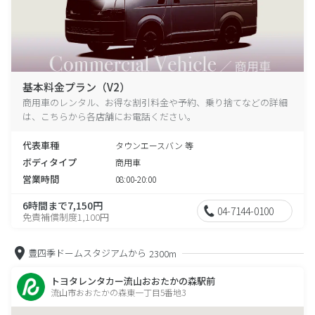
基本料金プラン（V2）
商用車のレンタル、お得な割引料金や予約、乗り捨てなどの詳細
は、こちらから各店舗にお電話ください。
代表車種
タウンエースバン 等
ボディタイプ
商用車
営業時間
08:00-20:00
6時間まで7,150円
04-7144-0100
免責補償制度1,100円
豊四季ドームスタジアムから
2300m
トヨタレンタカー流山おおたかの森駅前
流山市おおたかの森東一丁目5番地3