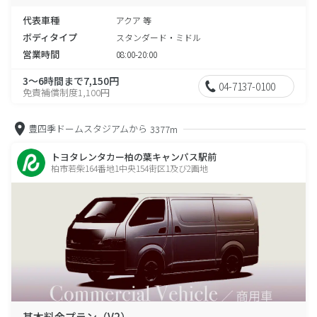
代表車種
アクア 等
ボディタイプ
スタンダード・ミドル
営業時間
08:00-20:00
3～6時間まで7,150円
04-7137-0100
免責補償制度1,100円
豊四季ドームスタジアムから
3377m
トヨタレンタカー柏の葉キャンパス駅前
柏市若柴164番地1中央154街区1及び2画地
基本料金プラン（V2）