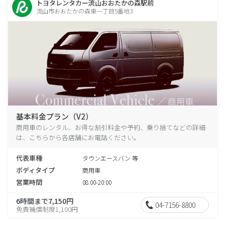
トヨタレンタカー流山おおたかの森駅前
流山市おおたかの森東一丁目5番地3
基本料金プラン（V2）
商用車のレンタル、お得な割引料金や予約、乗り捨てなどの詳細
は、こちらから各店舗にお電話ください。
代表車種
タウンエースバン 等
ボディタイプ
商用車
営業時間
08:00-20:00
6時間まで7,150円
04-7156-8800
免責補償制度1,100円