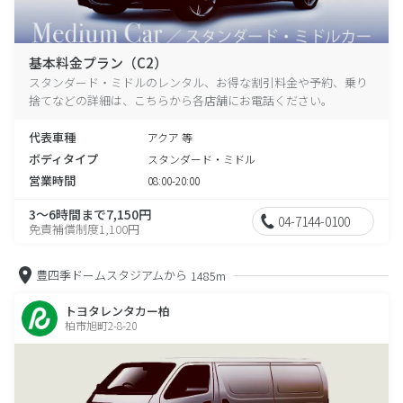
基本料金プラン（C2）
スタンダード・ミドルのレンタル、お得な割引料金や予約、乗り
捨てなどの詳細は、こちらから各店舗にお電話ください。
代表車種
アクア 等
ボディタイプ
スタンダード・ミドル
営業時間
08:00-20:00
3～6時間まで7,150円
04-7144-0100
免責補償制度1,100円
豊四季ドームスタジアムから
1485m
トヨタレンタカー柏
柏市旭町2-8-20