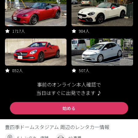
1717人
984人
852人
507人
事前のオンライン本人確認で
当日はすぐに出発できます ♪
始める
豊四季ドームスタジアム 周辺のレンタカー情報
5 レンタカー店舗
40 車種