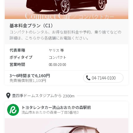
基本料金プラン（C1）
コンパクトのレンタル、お得な割引料金や予約、乗り捨てなどの
詳細は、こちらから各店舗にお電話ください。
代表車種
ヤリス 等
ボディタイプ
コンパクト
営業時間
08:00-20:00
3～6時間まで6,160円
04-7144-0100
免責補償制度1,100円
豊四季ドームスタジアムから
2300m
トヨタレンタカー流山おおたかの森駅前
流山市おおたかの森東一丁目5番地3