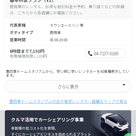
商用車のレンタル、お得な割引料金や予約、乗り捨てなどの詳細
は、こちらから各店舗にお電話ください。
代表車種
タウンエースバン 等
ボディタイプ
商用車
営業時間
08:00-20:00
6時間まで7,150円
04-7137-0100
免責補償制度1,100円
豊四季ドームスタジアムから、安い順に安いレンタカーを40車種表示してい
ます。
さらに表示
豊四季ドームスタジアム付近の格安レンタカー店舗をマップで見る
クルマ活用でカーシェアリング事業
車載機の低コスト化を実現。
すぐにカーシェアビジネスを始められるプラット