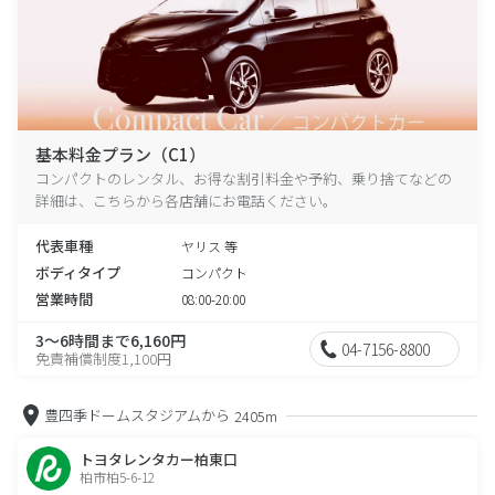
基本料金プラン（C1）
コンパクトのレンタル、お得な割引料金や予約、乗り捨てなどの
詳細は、こちらから各店舗にお電話ください。
代表車種
ヤリス 等
ボディタイプ
コンパクト
営業時間
08:00-20:00
3～6時間まで6,160円
04-7156-8800
免責補償制度1,100円
豊四季ドームスタジアムから
2405m
トヨタレンタカー柏東口
柏市柏5-6-12