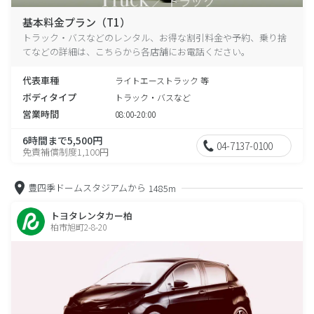
基本料金プラン（T1）
トラック・バスなどのレンタル、お得な割引料金や予約、乗り捨
てなどの詳細は、こちらから各店舗にお電話ください。
代表車種
ライトエーストラック 等
ボディタイプ
トラック・バスなど
営業時間
08:00-20:00
6時間まで5,500円
04-7137-0100
免責補償制度1,100円
豊四季ドームスタジアムから
1485m
トヨタレンタカー柏
柏市旭町2-8-20