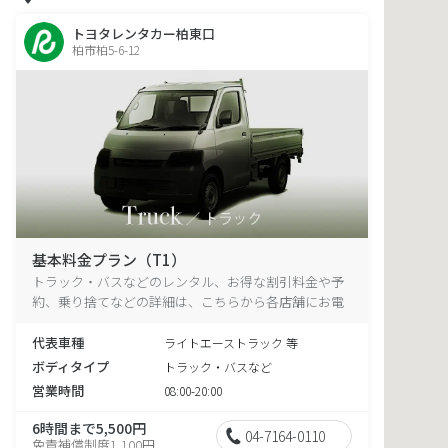
トヨタレンタカー柏東口
柏市柏5-6-12
基本料金プラン（T1）
トラック・バスなどのレンタル、お得な割引料金や予
約、乗り捨てなどの詳細は、こちらから各店舗にお電
話ください。
代表車種
ライトエーストラック 等
ボディタイプ
トラック・バスなど
営業時間
08:00-20:00
6時間まで5,500円
04-7164-0110
免責補償制度1,100円