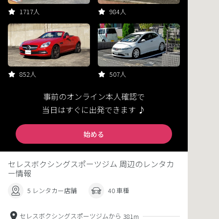
1717人
984人
852人
507人
事前のオンライン本人確認で
当日はすぐに出発できます ♪
始める
セレスボクシングスポーツジム 周辺のレンタカ
ー情報
5 レンタカー店舗
40 車種
セレスボクシングスポーツジムから
381m