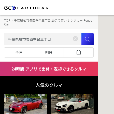
TOP
›
千葉県柏市豊四季台三丁目 周辺の安い レンタカー Rent-a-
Car
今日
明日
24時間 アプリで出発・返却できるクルマ
人気のクルマ