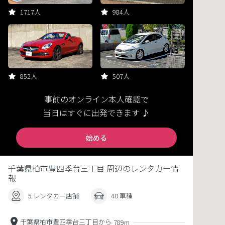
1717人
984人
852人
507人
事前のオンライン本人確認で
当日はすぐに出発できます ♪
始める
千葉県柏市豊四季台三丁目 周辺のレンタカー情
報
5 レンタカー店舗
40 車種
千葉県柏市豊四季台三丁目から
789m