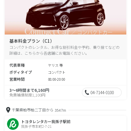
基本料金プラン（C1）
コンパクトのレンタル、お得な割引料金や予約、乗り捨てなどの
詳細は、こちらから各店舗にお電話ください。
代表車種
ヤリス 等
ボディタイプ
コンパクト
営業時間
08:00-20:00
3～6時間まで6,160円
04-7144-0100
免責補償制度1,100円
千葉県柏市柏二丁目から
3547m
トヨタレンタカー我孫子駅前
我孫子市本町2-7-21