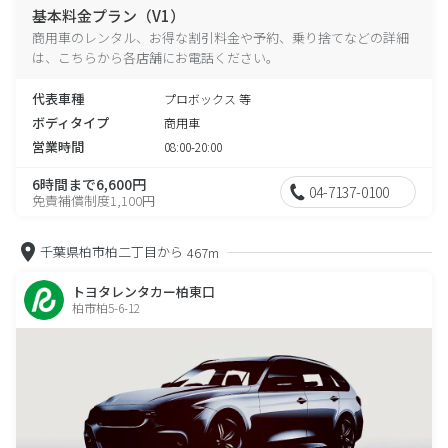
基本料金プラン（V1）
商用車のレンタル、お得な割引料金や予約、乗り捨てなどの詳細
は、こちらから各店舗にお電話ください。
代表車種
プロボックス 等
ボディタイプ
商用車
営業時間
08:00-20:00
6時間まで6,600円
04-7137-0100
免責補償制度1,100円
千葉県柏市柏二丁目から
467m
トヨタレンタカー柏東口
柏市柏5-6-12