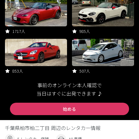
1717人
985人
853人
507人
事前のオンライン本人確認で
当日はすぐに出発できます ♪
始める
千葉県柏市柏二丁目 周辺のレンタカー情報
5 レンタカー店舗
40 車種