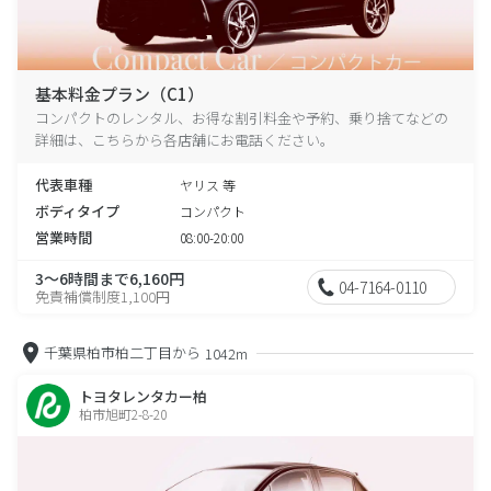
基本料金プラン（C1）
コンパクトのレンタル、お得な割引料金や予約、乗り捨てなどの
詳細は、こちらから各店舗にお電話ください。
代表車種
ヤリス 等
ボディタイプ
コンパクト
営業時間
08:00-20:00
3～6時間まで6,160円
04-7164-0110
免責補償制度1,100円
千葉県柏市柏二丁目から
1042m
トヨタレンタカー柏
柏市旭町2-8-20