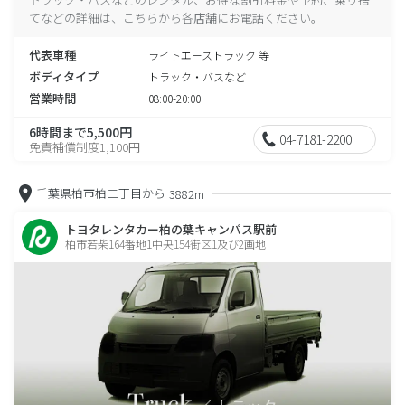
てなどの詳細は、こちらから各店舗にお電話ください。
代表車種
ライトエーストラック 等
ボディタイプ
トラック・バスなど
営業時間
08:00-20:00
6時間まで5,500円
04-7181-2200
免責補償制度1,100円
千葉県柏市柏二丁目から
3882m
トヨタレンタカー柏の葉キャンパス駅前
柏市若柴164番地1中央154街区1及び2画地