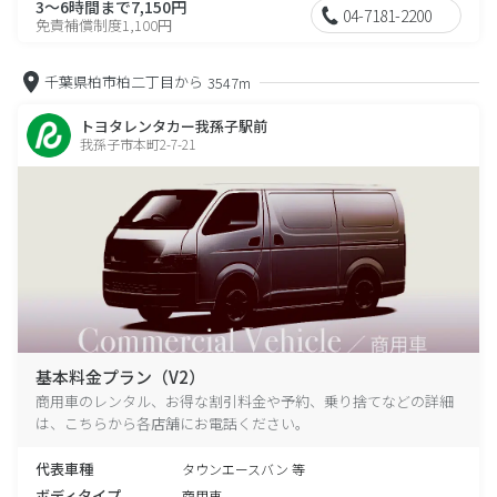
3～6時間まで7,150円
04-7181-2200
免責補償制度1,100円
千葉県柏市柏二丁目から
3547m
トヨタレンタカー我孫子駅前
我孫子市本町2-7-21
基本料金プラン（V2）
商用車のレンタル、お得な割引料金や予約、乗り捨てなどの詳細
は、こちらから各店舗にお電話ください。
代表車種
タウンエースバン 等
ボディタイプ
商用車