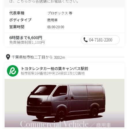
は、こちらから各店舗にお電話ください。
代表車種
プロボックス 等
ボディタイプ
商用車
営業時間
08:00-20:00
6時間まで6,600円
04-7181-2200
免責補償制度1,100円
千葉県柏市柏二丁目から
3882m
トヨタレンタカー柏の葉キャンパス駅前
柏市若柴164番地1中央154街区1及び2画地