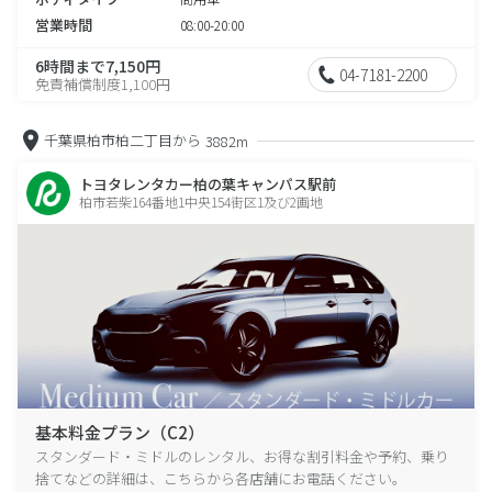
営業時間
08:00-20:00
6時間まで7,150円
04-7181-2200
免責補償制度1,100円
千葉県柏市柏二丁目から
3882m
トヨタレンタカー柏の葉キャンパス駅前
柏市若柴164番地1中央154街区1及び2画地
基本料金プラン（C2）
スタンダード・ミドルのレンタル、お得な割引料金や予約、乗り
捨てなどの詳細は、こちらから各店舗にお電話ください。