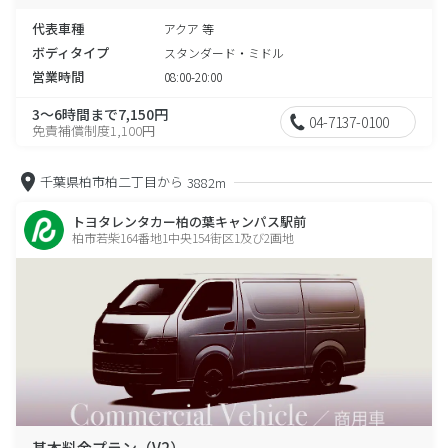
代表車種
アクア 等
ボディタイプ
スタンダード・ミドル
営業時間
08:00-20:00
3～6時間まで7,150円
04-7137-0100
免責補償制度1,100円
千葉県柏市柏二丁目から
3882m
トヨタレンタカー柏の葉キャンパス駅前
柏市若柴164番地1中央154街区1及び2画地
基本料金プラン（V2）