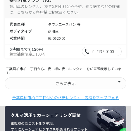
商用車のレンタル、お得な割引料金や予約、乗り捨てなどの詳細
は、こちらから各店舗にお電話ください。
代表車種
タウンエースバン 等
ボディタイプ
商用車
営業時間
08:00-20:00
6時間まで7,150円
04-7137-0100
免責補償制度1,100円
千葉県柏市柏二丁目から、安い順に安いレンタカーを40車種表示していま
す。
さらに表示
千葉県柏市柏二丁目付近の格安レンタカー店舗をマップで見る
クルマ活用でカーシェアリング事業
車載機の低コスト化を実現。
すぐにカーシェアビジネスを始められるプラット