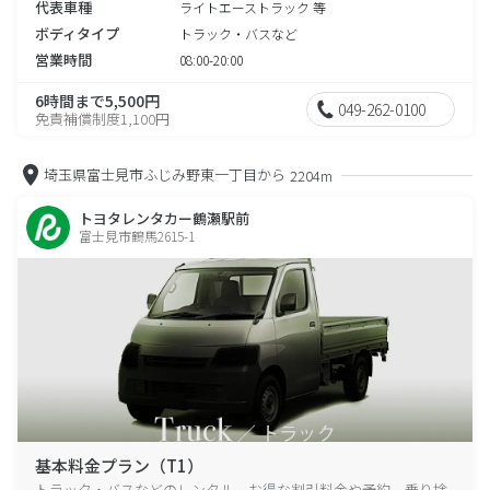
代表車種
ライトエーストラック 等
ボディタイプ
トラック・バスなど
営業時間
08:00-20:00
6時間まで5,500円
049-262-0100
免責補償制度1,100円
埼玉県富士見市ふじみ野東一丁目から
2204m
トヨタレンタカー鶴瀬駅前
富士見市鶴馬2615-1
基本料金プラン（T1）
トラック・バスなどのレンタル、お得な割引料金や予約、乗り捨