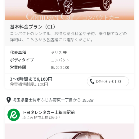
基本料金プラン（C1）
コンパクトのレンタル、お得な割引料金や予約、乗り捨てなどの
詳細は、こちらから各店舗にお電話ください。
代表車種
ヤリス 等
ボディタイプ
コンパクト
営業時間
08:00-20:00
3～6時間まで6,160円
049-267-0100
免責補償制度1,100円
埼玉県富士見市ふじみ野東一丁目から
1858m
トヨタレンタカー上福岡駅前
ふじみ野市上福岡6-1-7