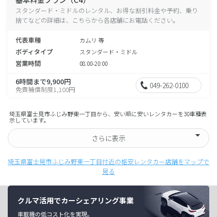
スタンダード・ミドルのレンタル、お得な割引料金や予約、乗り
捨てなどの詳細は、こちらから各店舗にお電話ください。
代表車種
カムリ 等
ボディタイプ
スタンダード・ミドル
営業時間
08:00-20:00
6時間まで9,900円
049-262-0100
免責補償制度1,100円
埼玉県富士見市ふじみ野東一丁目から、安い順に安いレンタカーを30車種表
示しています。
さらに表示
埼玉県富士見市ふじみ野東一丁目付近の格安レンタカー店舗をマップで
見る
クルマ活用でカーシェアリング事業
車載機の低コスト化を実現。