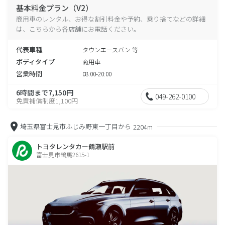
基本料金プラン（V2）
商用車のレンタル、お得な割引料金や予約、乗り捨てなどの詳細
は、こちらから各店舗にお電話ください。
代表車種
タウンエースバン 等
ボディタイプ
商用車
営業時間
08:00-20:00
6時間まで7,150円
049-262-0100
免責補償制度1,100円
埼玉県富士見市ふじみ野東一丁目から
2204m
トヨタレンタカー鶴瀬駅前
富士見市鶴馬2615-1