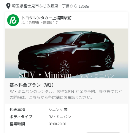
埼玉県富士見市ふじみ野東一丁目から
1858m
トヨタレンタカー上福岡駅前
ふじみ野市上福岡6-1-7
基本料金プラン（W1）
RV・ミニバンのレンタル、お得な割引料金や予約、乗り捨てなど
の詳細は、こちらから各店舗にお電話ください。
代表車種
シエンタ 等
ボディタイプ
RV・ミニバン
営業時間
08:00-20:00