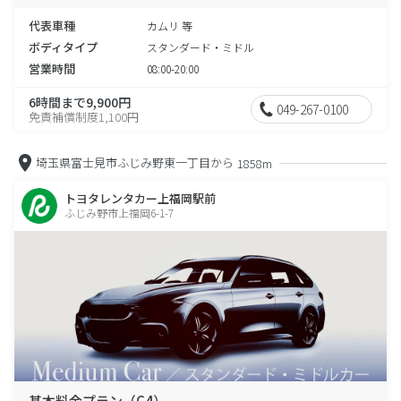
代表車種
カムリ 等
ボディタイプ
スタンダード・ミドル
営業時間
08:00-20:00
6時間まで9,900円
049-267-0100
免責補償制度1,100円
埼玉県富士見市ふじみ野東一丁目から
1858m
トヨタレンタカー上福岡駅前
ふじみ野市上福岡6-1-7
基本料金プラン（C4）