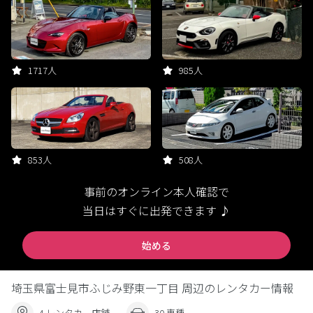
1717人
985人
853人
508人
事前のオンライン本人確認で
当日はすぐに出発できます ♪
始める
埼玉県富士見市ふじみ野東一丁目 周辺のレンタカー情報
4 レンタカー店舗
30 車種