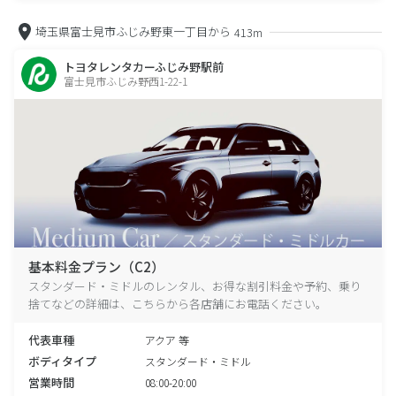
埼玉県富士見市ふじみ野東一丁目から
413m
トヨタレンタカーふじみ野駅前
富士見市ふじみ野西1-22-1
基本料金プラン（C2）
スタンダード・ミドルのレンタル、お得な割引料金や予約、乗り
捨てなどの詳細は、こちらから各店舗にお電話ください。
代表車種
アクア 等
ボディタイプ
スタンダード・ミドル
営業時間
08:00-20:00