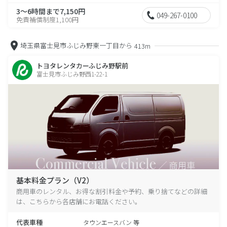
3～6時間まで7,150円
049-267-0100
免責補償制度1,100円
埼玉県富士見市ふじみ野東一丁目から
413m
トヨタレンタカーふじみ野駅前
富士見市ふじみ野西1-22-1
基本料金プラン（V2）
商用車のレンタル、お得な割引料金や予約、乗り捨てなどの詳細
は、こちらから各店舗にお電話ください。
代表車種
タウンエースバン 等