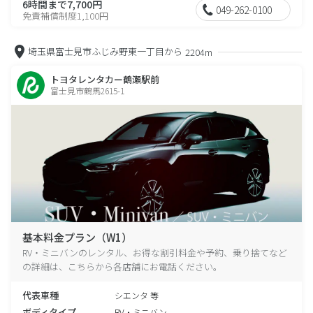
6時間まで7,700円
049-262-0100
免責補償制度1,100円
埼玉県富士見市ふじみ野東一丁目から
2204m
トヨタレンタカー鶴瀬駅前
富士見市鶴馬2615-1
基本料金プラン（W1）
RV・ミニバンのレンタル、お得な割引料金や予約、乗り捨てなど
の詳細は、こちらから各店舗にお電話ください。
代表車種
シエンタ 等
ボディタイプ
RV・ミニバン