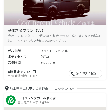
基本料金プラン（V2）
商用車のレンタル、お得な割引料金や予約、乗り捨てなどの詳細
は、こちらから各店舗にお電話ください。
代表車種
タウンエースバン 等
ボディタイプ
商用車
営業時間
08:00-20:00
6時間まで7,150円
049-255-0100
免責補償制度1,100円
埼玉県富士見市ふじみ野東一丁目から
3500m
トヨタレンタカーみずほ台
富士見市西みずほ台3-2-1