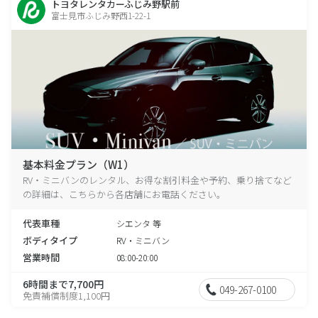
トヨタレンタカーふじみ野駅前
富士見市ふじみ野西1-22-1
基本料金プラン（W1）
RV・ミニバンのレンタル、お得な割引料金や予約、乗り捨てなど
の詳細は、こちらから各店舗にお電話ください。
代表車種
シエンタ 等
ボディタイプ
RV・ミニバン
営業時間
08:00-20:00
6時間まで7,700円
049-267-0100
免責補償制度1,100円