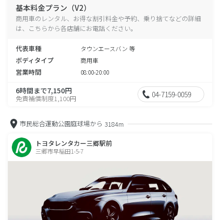
基本料金プラン（V2）
商用車のレンタル、お得な割引料金や予約、乗り捨てなどの詳細
は、こちらから各店舗にお電話ください。
代表車種
タウンエースバン 等
ボディタイプ
商用車
営業時間
08:00-20:00
6時間まで7,150円
04-7159-0059
免責補償制度1,100円
市民総合運動公園庭球場から
3184m
トヨタレンタカー三郷駅前
三郷市早稲田1-5-7