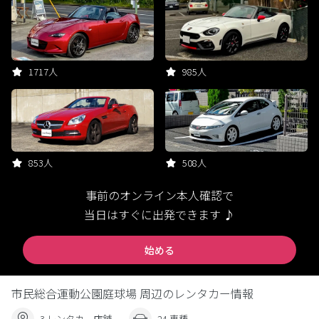
1717人
985人
853人
508人
事前のオンライン本人確認で
当日はすぐに出発できます ♪
始める
市民総合運動公園庭球場 周辺のレンタカー情報
3 レンタカー店舗
24 車種