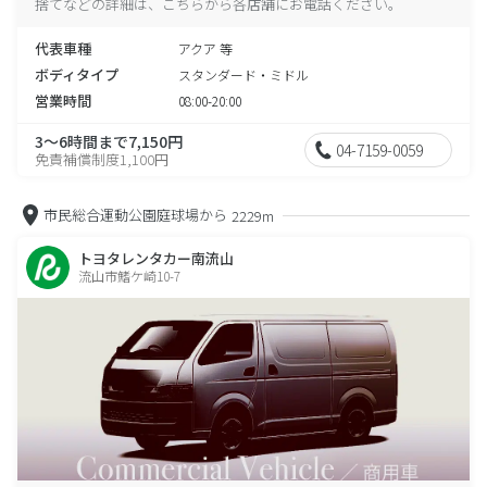
捨てなどの詳細は、こちらから各店舗にお電話ください。
代表車種
アクア 等
ボディタイプ
スタンダード・ミドル
営業時間
08:00-20:00
3～6時間まで7,150円
04-7159-0059
免責補償制度1,100円
市民総合運動公園庭球場から
2229m
トヨタレンタカー南流山
流山市鰭ケ崎10-7