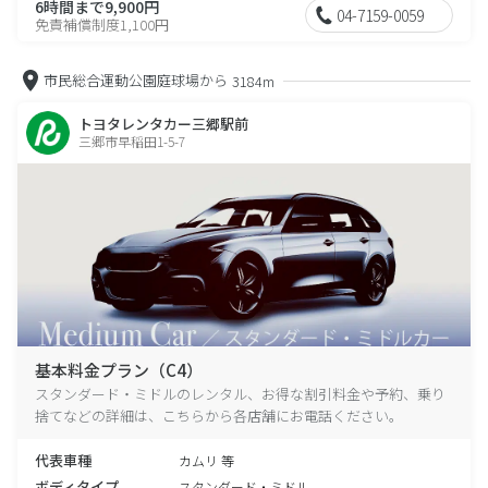
6時間まで9,900円
04-7159-0059
免責補償制度1,100円
市民総合運動公園庭球場から
3184m
トヨタレンタカー三郷駅前
三郷市早稲田1-5-7
基本料金プラン（C4）
スタンダード・ミドルのレンタル、お得な割引料金や予約、乗り
捨てなどの詳細は、こちらから各店舗にお電話ください。
代表車種
カムリ 等
ボディタイプ
スタンダード・ミドル