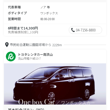
代表車種
ノア 等
ボディタイプ
ワンボックス
営業時間
08:00-20:00
6時間まで14,300円
04-7156-8800
免責補償制度1,100円
市民総合運動公園庭球場から
2229m
トヨタレンタカー南流山
流山市鰭ケ崎10-7
基本料金プラン（W2）