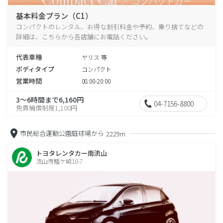
基本料金プラン（C1）
コンパクトのレンタル、お得な割引料金や予約、乗り捨てなどの
詳細は、こちらから各店舗にお電話ください。
代表車種
ヤリス 等
ボディタイプ
コンパクト
営業時間
08:00-20:00
3～6時間まで6,160円
04-7156-8800
免責補償制度1,100円
市民総合運動公園庭球場から
2229m
トヨタレンタカー南流山
流山市鰭ケ崎10-7