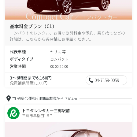
基本料金プラン（C1）
コンパクトのレンタル、お得な割引料金や予約、乗り捨てなどの
詳細は、こちらから各店舗にお電話ください。
代表車種
ヤリス 等
ボディタイプ
コンパクト
営業時間
08:00-20:00
3～6時間まで6,160円
04-7159-0059
免責補償制度1,100円
市民総合運動公園庭球場から
3184m
トヨタレンタカー三郷駅前
三郷市早稲田1-5-7