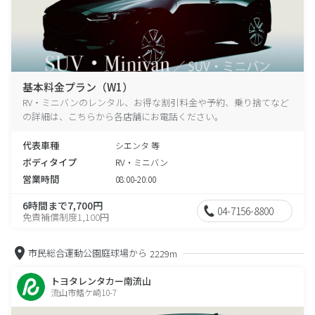
基本料金プラン（W1）
RV・ミニバンのレンタル、お得な割引料金や予約、乗り捨てなど
の詳細は、こちらから各店舗にお電話ください。
代表車種
シエンタ 等
ボディタイプ
RV・ミニバン
営業時間
08:00-20:00
6時間まで7,700円
04-7156-8800
免責補償制度1,100円
市民総合運動公園庭球場から
2229m
トヨタレンタカー南流山
流山市鰭ケ崎10-7