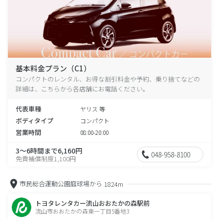
基本料金プラン（C1）
コンパクトのレンタル、お得な割引料金や予約、乗り捨てなどの
詳細は、こちらから各店舗にお電話ください。
代表車種
ヤリス 等
ボディタイプ
コンパクト
営業時間
08:00-20:00
3～6時間まで6,160円
048-958-8100
免責補償制度1,100円
市民総合運動公園庭球場から
1824m
トヨタレンタカー流山おおたかの森駅前
流山市おおたかの森東一丁目5番地3