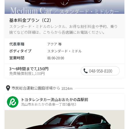
基本料金プラン（C2）
スタンダード・ミドルのレンタル、お得な割引料金や予約、乗り
捨てなどの詳細は、こちらから各店舗にお電話ください。
代表車種
アクア 等
ボディタイプ
スタンダード・ミドル
営業時間
08:00-20:00
3～6時間まで7,150円
048-958-8100
免責補償制度1,100円
市民総合運動公園庭球場から
1824m
トヨタレンタカー流山おおたかの森駅前
流山市おおたかの森東一丁目5番地3