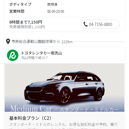
ボディタイプ
商用車
営業時間
08:00-20:00
6時間まで7,150円
04-7156-8800
免責補償制度1,100円
市民総合運動公園庭球場から
2229m
トヨタレンタカー南流山
流山市鰭ケ崎10-7
基本料金プラン（C2）
スタンダード・ミドルのレンタル、お得な割引料金や予約、乗り