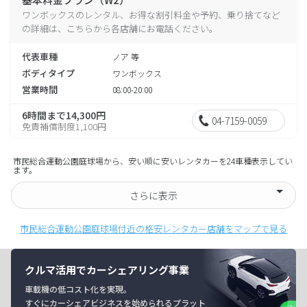
ワンボックスのレンタル、お得な割引料金や予約、乗り捨てなど
の詳細は、こちらから各店舗にお電話ください。
代表車種
ノア 等
ボディタイプ
ワンボックス
営業時間
08:00-20:00
6時間まで14,300円
04-7159-0059
免責補償制度1,100円
市民総合運動公園庭球場から、安い順に安いレンタカーを24車種表示してい
ます。
さらに表示
市民総合運動公園庭球場付近の格安レンタカー店舗をマップで見る
クルマ活用でカーシェアリング事業
車載機の低コスト化を実現。
すぐにカーシェアビジネスを始められるプラット