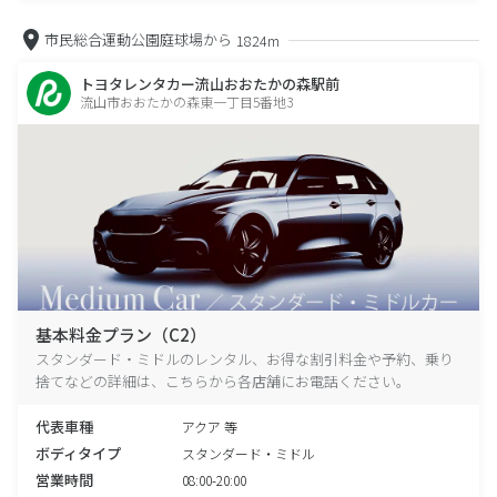
市民総合運動公園庭球場から
1824m
トヨタレンタカー流山おおたかの森駅前
流山市おおたかの森東一丁目5番地3
基本料金プラン（C2）
スタンダード・ミドルのレンタル、お得な割引料金や予約、乗り
捨てなどの詳細は、こちらから各店舗にお電話ください。
代表車種
アクア 等
ボディタイプ
スタンダード・ミドル
営業時間
08:00-20:00