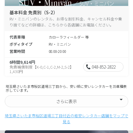
基本料金 免責別（S-2）
RV・ミニバンのレンタル、お得な割引料金、キャンセル料金や乗
り捨てなどの詳細は、こちらから各店舗にお電話ください。
代表車種
カローラフィールダー 等
ボディタイプ
RV・ミニバン
営業時間
08:00-20:00
6時間9,614円
048-852-2822
免責補償制度【K-0,C-1,C-2,M-2,S-2】
1,430円
埼玉県さいたま市桜区道場三丁目から、安い順に安いレンタカーを35車種表
示しています。
さらに表示
埼玉県さいたま市桜区道場三丁目付近の格安レンタカー店舗をマップで
見る