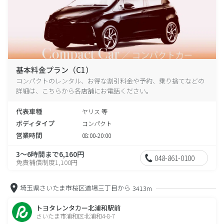
基本料金プラン（C1）
コンパクトのレンタル、お得な割引料金や予約、乗り捨てなどの
詳細は、こちらから各店舗にお電話ください。
代表車種
ヤリス 等
ボディタイプ
コンパクト
営業時間
08:00-20:00
3～6時間まで6,160円
048-861-0100
免責補償制度1,100円
埼玉県さいたま市桜区道場三丁目から
3413m
トヨタレンタカー北浦和駅前
さいたま市浦和区北浦和4-8-7