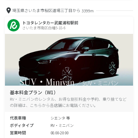
埼玉県さいたま市桜区道場三丁目から
3399m
トヨタレンタカー武蔵浦和駅前
さいたま市南区白幡5-18-6
基本料金プラン（W1）
RV・ミニバンのレンタル、お得な割引料金や予約、乗り捨てなど
の詳細は、こちらから各店舗にお電話ください。
代表車種
シエンタ 等
ボディタイプ
RV・ミニバン
営業時間
08:00-20:00