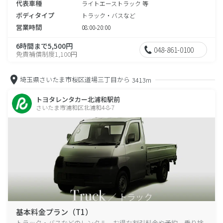
代表車種
ライトエーストラック 等
ボディタイプ
トラック・バスなど
営業時間
08:00-20:00
6時間まで5,500円
048-861-0100
免責補償制度1,100円
埼玉県さいたま市桜区道場三丁目から
3413m
トヨタレンタカー北浦和駅前
さいたま市浦和区北浦和4-8-7
基本料金プラン（T1）
トラック・バスなどのレンタル、お得な割引料金や予約、乗り捨