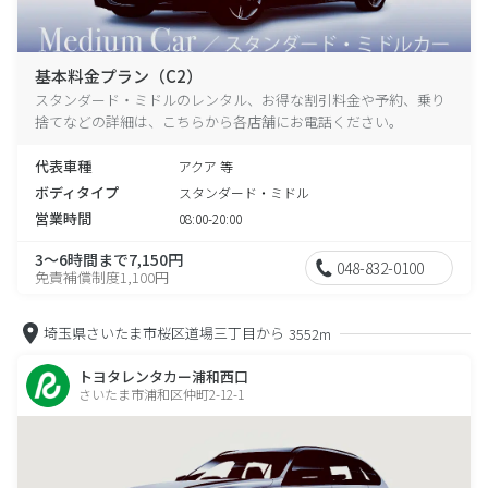
基本料金プラン（C2）
スタンダード・ミドルのレンタル、お得な割引料金や予約、乗り
捨てなどの詳細は、こちらから各店舗にお電話ください。
代表車種
アクア 等
ボディタイプ
スタンダード・ミドル
営業時間
08:00-20:00
3～6時間まで7,150円
048-832-0100
免責補償制度1,100円
埼玉県さいたま市桜区道場三丁目から
3552m
トヨタレンタカー浦和西口
さいたま市浦和区仲町2-12-1