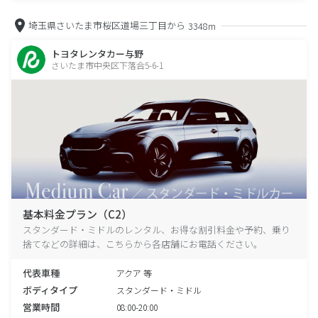
埼玉県さいたま市桜区道場三丁目から
3348m
トヨタレンタカー与野
さいたま市中央区下落合5-6-1
基本料金プラン（C2）
スタンダード・ミドルのレンタル、お得な割引料金や予約、乗り
捨てなどの詳細は、こちらから各店舗にお電話ください。
代表車種
アクア 等
ボディタイプ
スタンダード・ミドル
営業時間
08:00-20:00