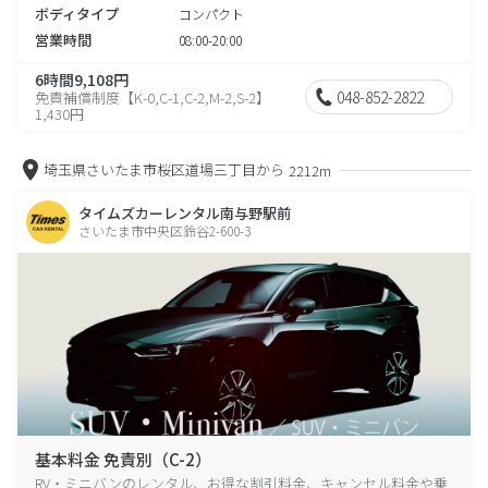
ボディタイプ
コンパクト
営業時間
08:00-20:00
6時間9,108円
048-852-2822
免責補償制度【K-0,C-1,C-2,M-2,S-2】
1,430円
埼玉県さいたま市桜区道場三丁目から
2212m
タイムズカーレンタル南与野駅前
さいたま市中央区鈴谷2-600-3
基本料金 免責別（C-2）
RV・ミニバンのレンタル、お得な割引料金、キャンセル料金や乗