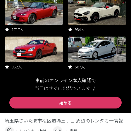
1717人
984人
852人
507人
事前のオンライン本人確認で
当日はすぐに出発できます ♪
始める
埼玉県さいたま市桜区道場三丁目 周辺のレンタカー情報
5 レンタカー店舗
35 車種