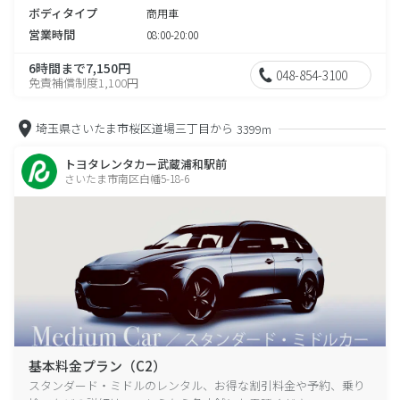
ボディタイプ
商用車
営業時間
08:00-20:00
6時間まで7,150円
048-854-3100
免責補償制度1,100円
埼玉県さいたま市桜区道場三丁目から
3399m
トヨタレンタカー武蔵浦和駅前
さいたま市南区白幡5-18-6
基本料金プラン（C2）
スタンダード・ミドルのレンタル、お得な割引料金や予約、乗り