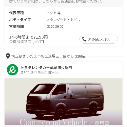
捨てなどの詳細は、こちらから各店舗にお電話ください。
代表車種
アクア 等
ボディタイプ
スタンダード・ミドル
営業時間
08:00-20:00
3～6時間まで7,150円
048-861-0100
免責補償制度1,100円
埼玉県さいたま市桜区道場三丁目から
3399m
トヨタレンタカー武蔵浦和駅前
さいたま市南区白幡5-18-6