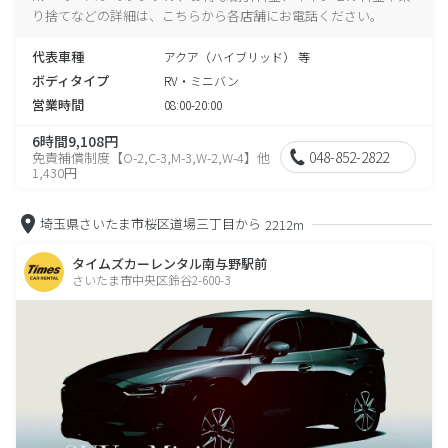
り捨てなどの詳細は、こちらから各店舗にお電話ください。
代表車種
アクア（ハイブリッド） 等
ボディタイプ
RV・ミニバン
営業時間
08:00-20:00
6時間9,108円
048-852-2822
免責補償制度【O-2,C-3,M-3,W-2,W-4】他
1,430円
埼玉県さいたま市桜区道場三丁目から
2212m
タイムズカーレンタル南与野駅前
さいたま市中央区鈴谷2-600-3