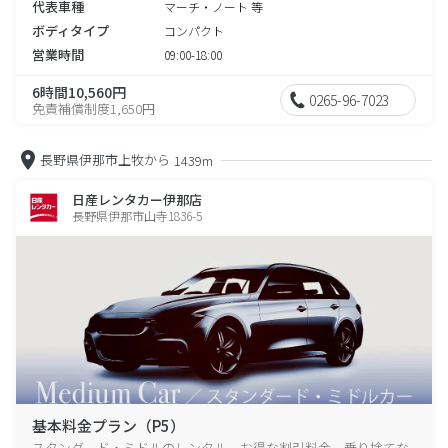
代表車種
マーチ・ノート 等
ボディタイプ
コンパクト
営業時間
09:00-18:00
6時間10,560円
0265-96-7023
免責補償制度1,650円
長野県伊那市上牧から
1439m
日産レンタカー伊那店
長野県伊那市山寺1836-5
基本料金プラン（P5）
スタンダード・ミドルのレンタル、お得な割引料金、乗り捨てな