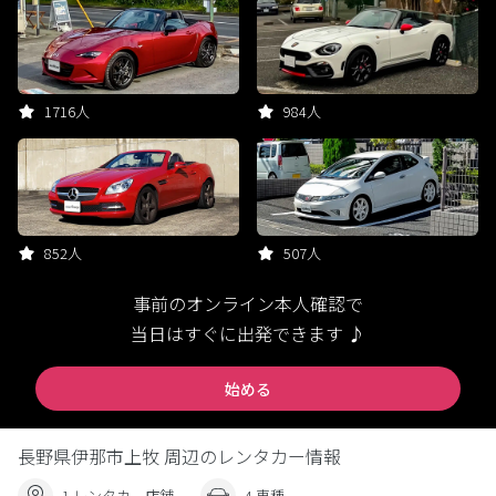
1716人
984人
852人
507人
事前のオンライン本人確認で
当日はすぐに出発できます ♪
始める
長野県伊那市上牧 周辺のレンタカー情報
1 レンタカー店舗
4 車種