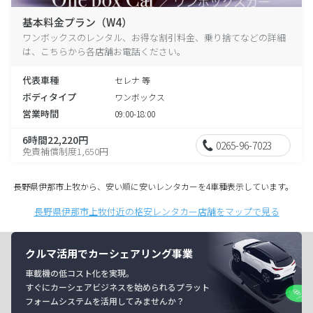
基本料金プラン（W4）
ワンボックスのレンタル、お得な割引料金、乗り捨てなどの詳細
は、こちらから各店舗お電話ください。
代表車種
セレナ 等
ボディタイプ
ワンボックス
営業時間
09:00-18:00
6時間22,220円
0265-96-7023
免責補償制度1,650円
長野県伊那市上牧から、安い順に安いレンタカーを4車種表示しています。
長野県伊那市上牧付近の格安レンタカー店舗をマップで見る
クルマ活用でカーシェアリング事業
車載機の低コスト化を実現。
すぐにカーシェアビジネスを始められるプラット
フォームシステムを活用してみませんか？