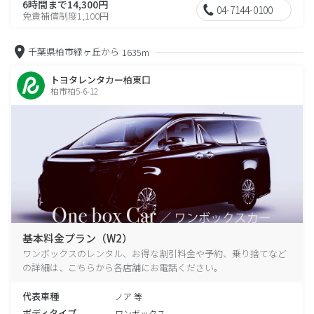
6時間まで14,300円
04-7144-0100
免責補償制度1,100円
千葉県柏市緑ヶ丘から
1635m
トヨタレンタカー柏東口
柏市柏5-6-12
基本料金プラン（W2）
ワンボックスのレンタル、お得な割引料金や予約、乗り捨てなど
の詳細は、こちらから各店舗にお電話ください。
代表車種
ノア 等
ボディタイプ
ワンボックス