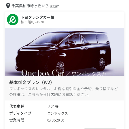
千葉県柏市緑ヶ丘から
832m
トヨタレンタカー柏
柏市旭町2-8-20
基本料金プラン（W2）
ワンボックスのレンタル、お得な割引料金や予約、乗り捨てなど
の詳細は、こちらから各店舗にお電話ください。
代表車種
ノア 等
ボディタイプ
ワンボックス
営業時間
08:00-20:00