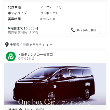
代表車種
アルファード 等
ボディタイプ
ワンボックス
営業時間
08:00-20:00
6時間まで16,500円
04-7144-0100
免責補償制度1,100円
千葉県柏市緑ヶ丘から
1635m
トヨタレンタカー柏東口
柏市柏5-6-12
基本料金プラン（W3）