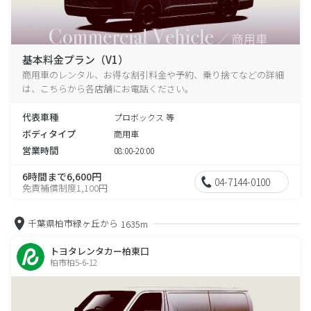
基本料金プラン（V1）
商用車のレンタル、お得な割引料金や予約、乗り捨てなどの詳細
は、こちらから各店舗にお電話ください。
代表車種
プロボックス 等
ボディタイプ
商用車
営業時間
08:00-20:00
6時間まで6,600円
04-7144-0100
免責補償制度1,100円
千葉県柏市緑ヶ丘から
1635m
トヨタレンタカー柏東口
柏市柏5-6-12