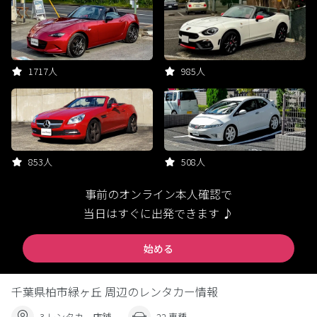
1717人
985人
853人
508人
事前のオンライン本人確認で
当日はすぐに出発できます ♪
始める
千葉県柏市緑ヶ丘 周辺のレンタカー情報
3 レンタカー店舗
22 車種