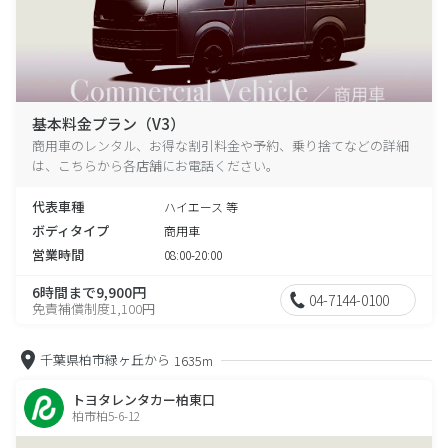
基本料金プラン（V3）
商用車のレンタル、お得な割引料金や予約、乗り捨てなどの詳細
は、こちらから各店舗にお電話ください。
代表車種
ハイエース 等
ボディタイプ
商用車
営業時間
08:00-20:00
6時間まで9,900円
04-7144-0100
免責補償制度1,100円
千葉県柏市緑ヶ丘から
1635m
トヨタレンタカー柏東口
柏市柏5-6-12