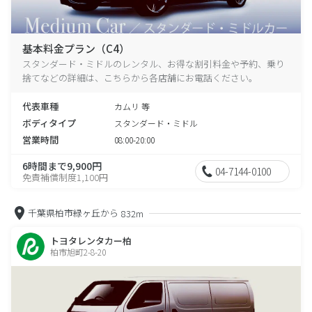
基本料金プラン（C4）
スタンダード・ミドルのレンタル、お得な割引料金や予約、乗り
捨てなどの詳細は、こちらから各店舗にお電話ください。
代表車種
カムリ 等
ボディタイプ
スタンダード・ミドル
営業時間
08:00-20:00
6時間まで9,900円
04-7144-0100
免責補償制度1,100円
千葉県柏市緑ヶ丘から
832m
トヨタレンタカー柏
柏市旭町2-8-20