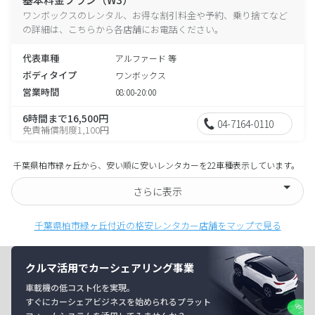
ワンボックスのレンタル、お得な割引料金や予約、乗り捨てなど
の詳細は、こちらから各店舗にお電話ください。
代表車種
アルファード 等
ボディタイプ
ワンボックス
営業時間
08:00-20:00
6時間まで16,500円
04-7164-0110
免責補償制度1,100円
千葉県柏市緑ヶ丘から、安い順に安いレンタカーを22車種表示しています。
さらに表示
千葉県柏市緑ヶ丘付近の格安レンタカー店舗をマップで見る
クルマ活用でカーシェアリング事業
車載機の低コスト化を実現。
すぐにカーシェアビジネスを始められるプラット