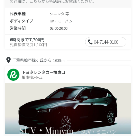
の詳細は、こちらから各店舗にお電話ください。
代表車種
シエンタ 等
ボディタイプ
RV・ミニバン
営業時間
08:00-20:00
6時間まで7,700円
04-7144-0100
免責補償制度1,100円
千葉県柏市緑ヶ丘から
1635m
トヨタレンタカー柏東口
柏市柏5-6-12