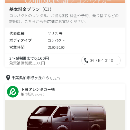
基本料金プラン（C1）
コンパクトのレンタル、お得な割引料金や予約、乗り捨てなどの
詳細は、こちらから各店舗にお電話ください。
代表車種
ヤリス 等
ボディタイプ
コンパクト
営業時間
08:00-20:00
3～6時間まで6,160円
04-7164-0110
免責補償制度1,100円
千葉県柏市緑ヶ丘から
832m
トヨタレンタカー柏
柏市旭町2-8-20