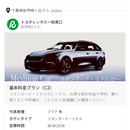
千葉県柏市緑ヶ丘から
1635m
トヨタレンタカー柏東口
柏市柏5-6-12
基本料金プラン（C2）
スタンダード・ミドルのレンタル、お得な割引料金や予約、乗り
捨てなどの詳細は、こちらから各店舗にお電話ください。
代表車種
アクア 等
ボディタイプ
スタンダード・ミドル
営業時間
08:00-20:00