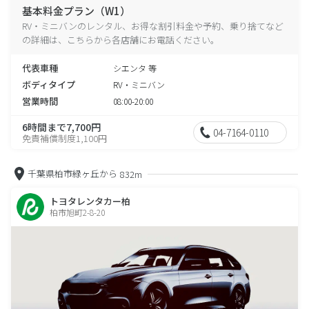
基本料金プラン（W1）
RV・ミニバンのレンタル、お得な割引料金や予約、乗り捨てなど
の詳細は、こちらから各店舗にお電話ください。
代表車種
シエンタ 等
ボディタイプ
RV・ミニバン
営業時間
08:00-20:00
6時間まで7,700円
04-7164-0110
免責補償制度1,100円
千葉県柏市緑ヶ丘から
832m
トヨタレンタカー柏
柏市旭町2-8-20