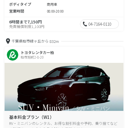
ボディタイプ
商用車
営業時間
08:00-20:00
6時間まで7,150円
04-7164-0110
免責補償制度1,100円
千葉県柏市緑ヶ丘から
832m
トヨタレンタカー柏
柏市旭町2-8-20
基本料金プラン（W1）
RV・ミニバンのレンタル、お得な割引料金や予約、乗り捨てなど