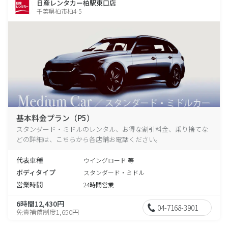
日産レンタカー柏駅東口店
千葉県柏市柏4-5
基本料金プラン（P5）
スタンダード・ミドルのレンタル、お得な割引料金、乗り捨てな
どの詳細は、こちらから各店舗お電話ください。
代表車種
ウイングロード 等
ボディタイプ
スタンダード・ミドル
営業時間
24時間営業
6時間12,430円
04-7168-3901
免責補償制度1,650円