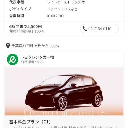
代表車種
ライトエーストラック 等
ボディタイプ
トラック・バスなど
営業時間
08:00-20:00
6時間まで5,500円
04-7164-0110
免責補償制度1,100円
千葉県柏市緑ヶ丘から
832m
トヨタレンタカー柏
柏市旭町2-8-20
基本料金プラン（C1）
コンパクトのレンタル、お得な割引料金や予約、乗り捨てなどの