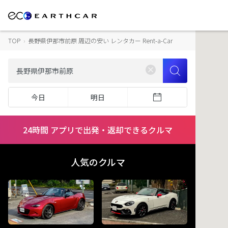
TOP
›
長野県伊那市前原 周辺の安い レンタカー Rent-a-Car
今日
明日
24時間 アプリで出発・返却できるクルマ
人気のクルマ