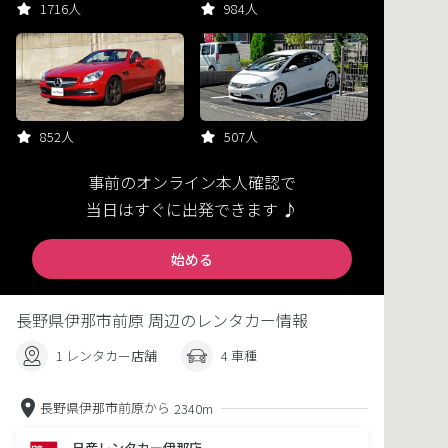
1716人
984人
852人
507人
事前のオンライン本人確認で
当日はすぐに出発できます ♪
始める
長野県伊那市前原 周辺のレンタカー情報
1 レンタカー店舗
4 車種
長野県伊那市前原から
2340m
日産レンタカー伊那店