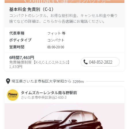
基本料金 免責別（C-1）
コンパクトのレンタル、お得な割引料金、キャンセル料金や乗り
捨てなどの詳細は、こちらから各店舗にお電話ください。
代表車種
フィット 等
ボディタイプ
コンパクト
営業時間
08:00-20:00
6時間7,463円
048-852-2822
免責補償制度【K-0,C-1,C-2,M-2,S-2】
1,430円
埼玉県さいたま市桜区大字栄和から
3299m
タイムズカーレンタル南与野駅前
さいたま市中央区鈴谷2-600-3