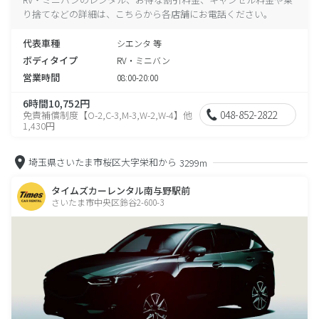
り捨てなどの詳細は、こちらから各店舗にお電話ください。
代表車種
シエンタ 等
ボディタイプ
RV・ミニバン
営業時間
08:00-20:00
6時間10,752円
048-852-2822
免責補償制度【O-2,C-3,M-3,W-2,W-4】他
1,430円
埼玉県さいたま市桜区大字栄和から
3299m
タイムズカーレンタル南与野駅前
さいたま市中央区鈴谷2-600-3