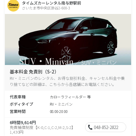
タイムズカーレンタル南与野駅前
さいたま市中央区鈴谷2-600-3
基本料金 免責別（S-2）
RV・ミニバンのレンタル、お得な割引料金、キャンセル料金や乗
り捨てなどの詳細は、こちらから各店舗にお電話ください。
代表車種
カローラフィールダー 等
ボディタイプ
RV・ミニバン
営業時間
08:00-20:00
6時間9,614円
048-852-2822
免責補償制度【K-0,C-1,C-2,M-2,S-2】
1,430円