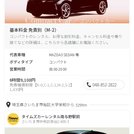
基本料金 免責別（M-2）
コンパクトのレンタル、お得な割引料金、キャンセル料金や乗り
捨てなどの詳細は、こちらから各店舗にお電話ください。
代表車種
MAZDA3 SEDAN 等
ボディタイプ
コンパクト
営業時間
08:00-20:00
6時間9,108円
048-852-2822
免責補償制度【K-0,C-1,C-2,M-2,S-2】
1,430円
埼玉県さいたま市桜区大字栄和から
3299m
タイムズカーレンタル南与野駅前
さいたま市中央区鈴谷2-600-3