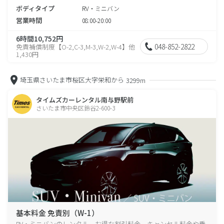
ボディタイプ
RV・ミニバン
営業時間
08:00-20:00
6時間10,752円
048-852-2822
免責補償制度【O-2,C-3,M-3,W-2,W-4】他
1,430円
埼玉県さいたま市桜区大字栄和から
3299m
タイムズカーレンタル南与野駅前
さいたま市中央区鈴谷2-600-3
基本料金 免責別（W-1）
RV・ミニバンのレンタル、お得な割引料金、キャンセル料金や乗