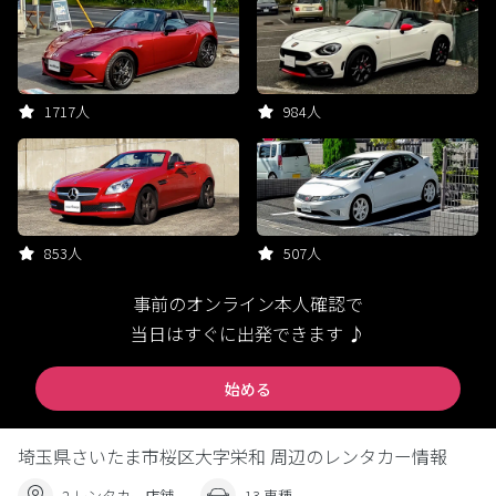
1717人
984人
853人
507人
事前のオンライン本人確認で
当日はすぐに出発できます ♪
始める
埼玉県さいたま市桜区大字栄和 周辺のレンタカー情報
2 レンタカー店舗
13 車種