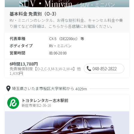
基本料金 免責別（O-3）
RV・ミニバンのレンタル、お得な割引料金、キャンセル料金や乗
り捨てなどの詳細は、こちらから各店舗にお電話ください。
代表車種
CX-5 （DE2200cc） 等
ボディタイプ
RV・ミニバン
営業時間
08:00-20:00
6時間13,788円
048-852-2822
免責補償制度【O-2,C-3,M-3,W-2,W-4】他
1,430円
埼玉県さいたま市桜区大字栄和から
4029m
トヨタレンタカー志木駅前
新座市東北2-36-16