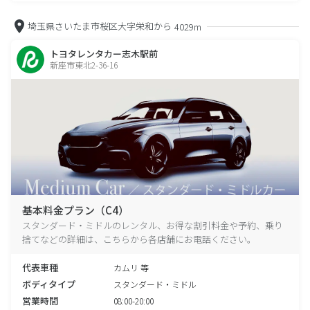
埼玉県さいたま市桜区大字栄和から
4029m
トヨタレンタカー志木駅前
新座市東北2-36-16
基本料金プラン（C4）
スタンダード・ミドルのレンタル、お得な割引料金や予約、乗り
捨てなどの詳細は、こちらから各店舗にお電話ください。
代表車種
カムリ 等
ボディタイプ
スタンダード・ミドル
営業時間
08:00-20:00