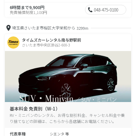
6時間まで9,900円
048-475-0100
免責補償制度1,100円
埼玉県さいたま市桜区大字栄和から
3299m
タイムズカーレンタル南与野駅前
さいたま市中央区鈴谷2-600-3
基本料金 免責別（W-1）
RV・ミニバンのレンタル、お得な割引料金、キャンセル料金や乗
り捨てなどの詳細は、こちらから各店舗にお電話ください。
代表車種
シエンタ 等