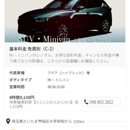
基本料金 免責別（C-2）
RV・ミニバンのレンタル、お得な割引料金、キャンセル料金や乗
り捨てなどの詳細は、こちらから各店舗にお電話ください。
代表車種
アクア（ハイブリッド） 等
ボディタイプ
RV・ミニバン
営業時間
08:00-20:00
6時間9,108円
048-852-2822
免責補償制度【O-2,C-3,M-3,W-2,W-4】他
1,430円
埼玉県さいたま市桜区大字栄和から
3299m