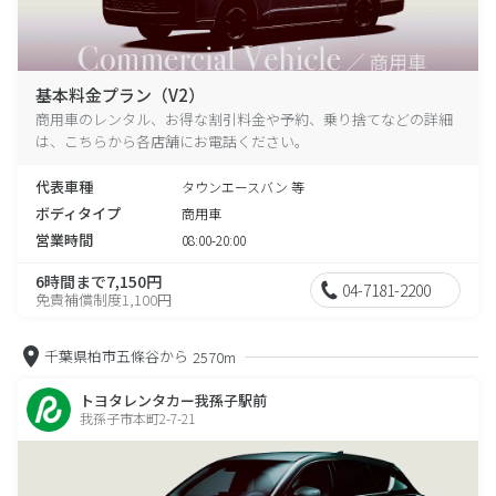
基本料金プラン（V2）
商用車のレンタル、お得な割引料金や予約、乗り捨てなどの詳細
は、こちらから各店舗にお電話ください。
代表車種
タウンエースバン 等
ボディタイプ
商用車
営業時間
08:00-20:00
6時間まで7,150円
04-7181-2200
免責補償制度1,100円
千葉県柏市五條谷から
2570m
トヨタレンタカー我孫子駅前
我孫子市本町2-7-21