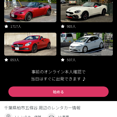
1717人
985人
853人
507人
事前のオンライン本人確認で
当日はすぐに出発できます ♪
始める
千葉県柏市五條谷 周辺のレンタカー情報
1 レンタカー店舗
10 車種