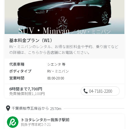
基本料金プラン（W1）
RV・ミニバンのレンタル、お得な割引料金や予約、乗り捨てなど
の詳細は、こちらから各店舗にお電話ください。
代表車種
シエンタ 等
ボディタイプ
RV・ミニバン
営業時間
08:00-20:00
6時間まで7,700円
04-7181-2200
免責補償制度1,100円
千葉県柏市五條谷から
2570m
トヨタレンタカー我孫子駅前
我孫子市本町2-7-21