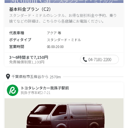
基本料金プラン（C2）
スタンダード・ミドルのレンタル、お得な割引料金や予約、乗り
捨てなどの詳細は、こちらから各店舗にお電話ください。
代表車種
アクア 等
ボディタイプ
スタンダード・ミドル
営業時間
08:00-20:00
3～6時間まで7,150円
04-7181-2200
免責補償制度1,100円
千葉県柏市五條谷から
2570m
トヨタレンタカー我孫子駅前
我孫子市本町2-7-21