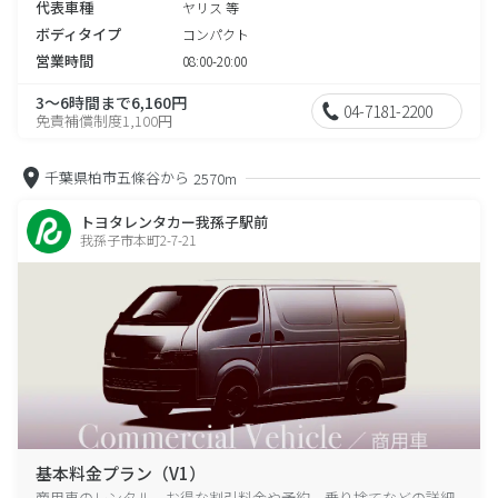
代表車種
ヤリス 等
ボディタイプ
コンパクト
営業時間
08:00-20:00
3～6時間まで6,160円
04-7181-2200
免責補償制度1,100円
千葉県柏市五條谷から
2570m
トヨタレンタカー我孫子駅前
我孫子市本町2-7-21
基本料金プラン（V1）
商用車のレンタル、お得な割引料金や予約、乗り捨てなどの詳細