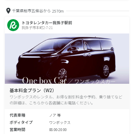
千葉県柏市五條谷から
2570m
トヨタレンタカー我孫子駅前
我孫子市本町2-7-21
基本料金プラン（W2）
ワンボックスのレンタル、お得な割引料金や予約、乗り捨てなど
の詳細は、こちらから各店舗にお電話ください。
代表車種
ノア 等
ボディタイプ
ワンボックス
営業時間
08:00-20:00