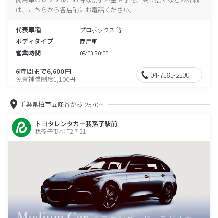
は、こちらから各店舗にお電話ください。
代表車種
プロボックス 等
ボディタイプ
商用車
営業時間
08:00-20:00
6時間まで6,600円
04-7181-2200
免責補償制度1,100円
千葉県柏市五條谷から
2570m
トヨタレンタカー我孫子駅前
我孫子市本町2-7-21