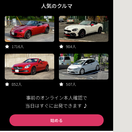
人気のクルマ
1716人
984人
852人
507人
事前のオンライン本人確認で
当日はすぐに出発できます ♪
始める