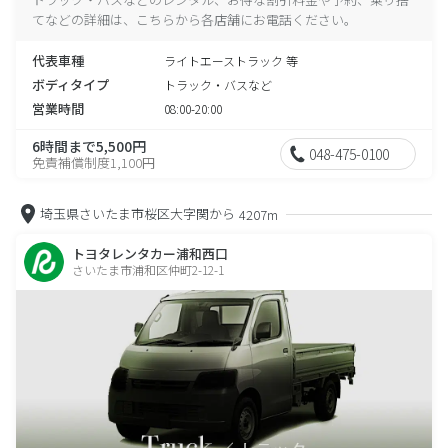
てなどの詳細は、こちらから各店舗にお電話ください。
代表車種
ライトエーストラック 等
ボディタイプ
トラック・バスなど
営業時間
08:00-20:00
6時間まで5,500円
048-475-0100
免責補償制度1,100円
埼玉県さいたま市桜区大字関から
4207m
トヨタレンタカー浦和西口
さいたま市浦和区仲町2-12-1