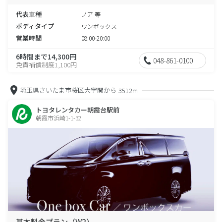
代表車種
ノア 等
ボディタイプ
ワンボックス
営業時間
08:00-20:00
6時間まで14,300円
048-861-0100
免責補償制度1,100円
埼玉県さいたま市桜区大字関から
3512m
トヨタレンタカー朝霞台駅前
朝霞市浜崎1-1-32
基本料金プラン（W2）