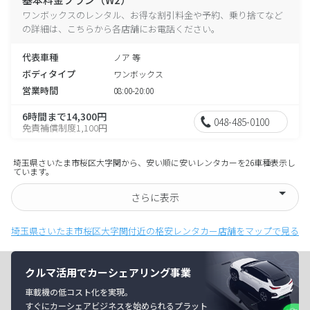
ワンボックスのレンタル、お得な割引料金や予約、乗り捨てなど
の詳細は、こちらから各店舗にお電話ください。
代表車種
ノア 等
ボディタイプ
ワンボックス
営業時間
08:00-20:00
6時間まで14,300円
048-485-0100
免責補償制度1,100円
埼玉県さいたま市桜区大字関から、安い順に安いレンタカーを26車種表示し
ています。
さらに表示
埼玉県さいたま市桜区大字関付近の格安レンタカー店舗をマップで見る
クルマ活用でカーシェアリング事業
車載機の低コスト化を実現。
すぐにカーシェアビジネスを始められるプラット