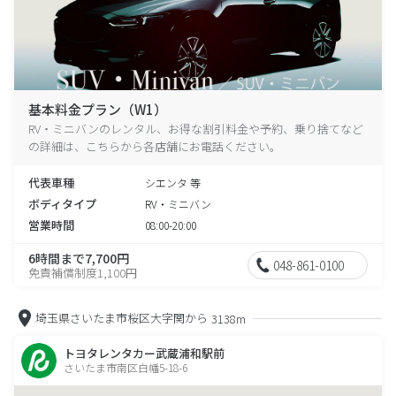
基本料金プラン（W1）
RV・ミニバンのレンタル、お得な割引料金や予約、乗り捨てなど
の詳細は、こちらから各店舗にお電話ください。
代表車種
シエンタ 等
ボディタイプ
RV・ミニバン
営業時間
08:00-20:00
6時間まで7,700円
048-861-0100
免責補償制度1,100円
埼玉県さいたま市桜区大字関から
3138m
トヨタレンタカー武蔵浦和駅前
さいたま市南区白幡5-18-6