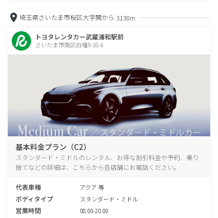
埼玉県さいたま市桜区大字関から
3138m
トヨタレンタカー武蔵浦和駅前
さいたま市南区白幡5-18-6
基本料金プラン（C2）
スタンダード・ミドルのレンタル、お得な割引料金や予約、乗り
捨てなどの詳細は、こちらから各店舗にお電話ください。
代表車種
アクア 等
ボディタイプ
スタンダード・ミドル
営業時間
08:00-20:00