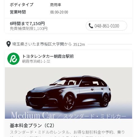
ボディタイプ
商用車
営業時間
08:00-20:00
6時間まで7,150円
048-861-0100
免責補償制度1,100円
埼玉県さいたま市桜区大字関から
3512m
トヨタレンタカー朝霞台駅前
朝霞市浜崎1-1-32
基本料金プラン（C2）
スタンダード・ミドルのレンタル、お得な割引料金や予約、乗り