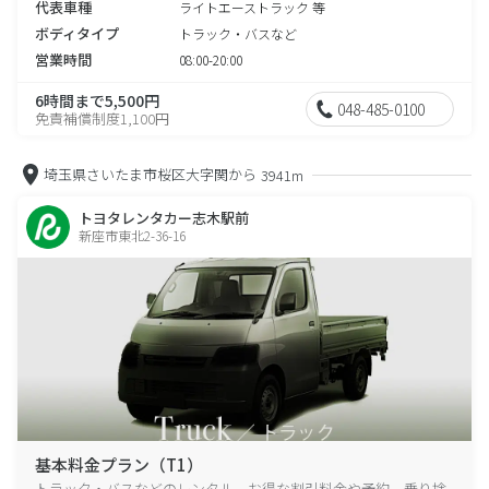
代表車種
ライトエーストラック 等
ボディタイプ
トラック・バスなど
営業時間
08:00-20:00
6時間まで5,500円
048-485-0100
免責補償制度1,100円
埼玉県さいたま市桜区大字関から
3941m
トヨタレンタカー志木駅前
新座市東北2-36-16
基本料金プラン（T1）
トラック・バスなどのレンタル、お得な割引料金や予約、乗り捨