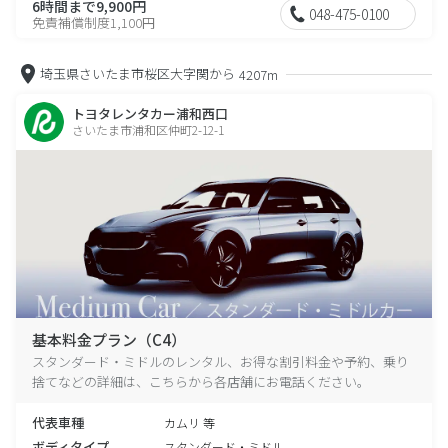
6時間まで9,900円
048-475-0100
免責補償制度1,100円
埼玉県さいたま市桜区大字関から
4207m
トヨタレンタカー浦和西口
さいたま市浦和区仲町2-12-1
基本料金プラン（C4）
スタンダード・ミドルのレンタル、お得な割引料金や予約、乗り
捨てなどの詳細は、こちらから各店舗にお電話ください。
代表車種
カムリ 等
ボディタイプ
スタンダード・ミドル