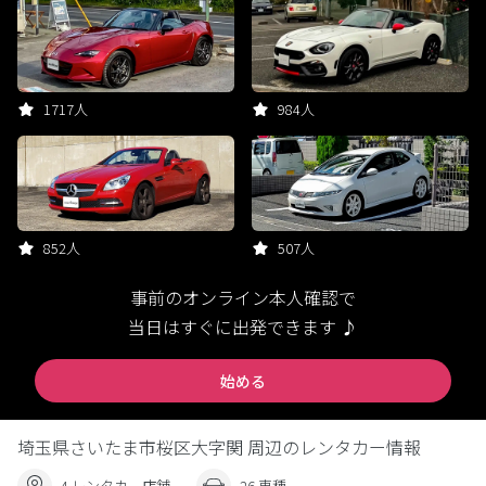
1717人
984人
852人
507人
事前のオンライン本人確認で
当日はすぐに出発できます ♪
始める
埼玉県さいたま市桜区大字関 周辺のレンタカー情報
4 レンタカー店舗
26 車種