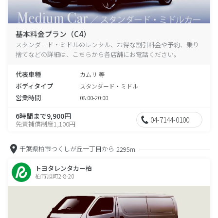
基本料金プラン（C4）
スタンダード・ミドルのレンタル、お得な割引料金や予約、乗り
捨てなどの詳細は、こちらから各店舗にお電話ください。
代表車種
カムリ 等
ボディタイプ
スタンダード・ミドル
営業時間
08:00-20:00
6時間まで9,900円
04-7144-0100
免責補償制度1,100円
千葉県柏市つくしが丘一丁目から
2295m
トヨタレンタカー柏
柏市旭町2-8-20