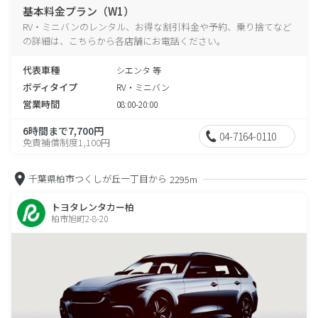
基本料金プラン（W1）
RV・ミニバンのレンタル、お得な割引料金や予約、乗り捨てなど
の詳細は、こちらから各店舗にお電話ください。
代表車種
シエンタ 等
ボディタイプ
RV・ミニバン
営業時間
08:00-20:00
6時間まで7,700円
04-7164-0110
免責補償制度1,100円
千葉県柏市つくしが丘一丁目から
2295m
トヨタレンタカー柏
柏市旭町2-8-20