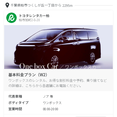
千葉県柏市つくしが丘一丁目から
2295m
トヨタレンタカー柏
柏市旭町2-8-20
基本料金プラン（W2）
ワンボックスのレンタル、お得な割引料金や予約、乗り捨てなど
の詳細は、こちらから各店舗にお電話ください。
代表車種
ノア 等
ボディタイプ
ワンボックス
営業時間
08:00-20:00