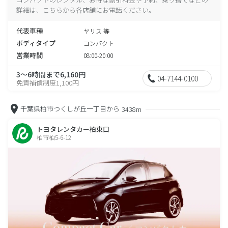
詳細は、こちらから各店舗にお電話ください。
代表車種
ヤリス 等
ボディタイプ
コンパクト
営業時間
08:00-20:00
3～6時間まで6,160円
04-7144-0100
免責補償制度1,100円
千葉県柏市つくしが丘一丁目から
3438m
トヨタレンタカー柏東口
柏市柏5-6-12