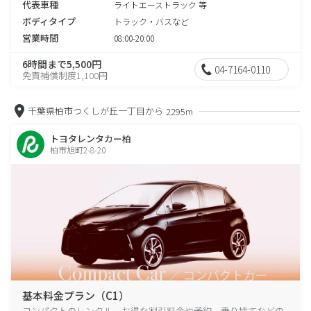
代表車種
ライトエーストラック 等
ボディタイプ
トラック・バスなど
営業時間
08:00-20:00
6時間まで5,500円
04-7164-0110
免責補償制度1,100円
千葉県柏市つくしが丘一丁目から
2295m
トヨタレンタカー柏
柏市旭町2-8-20
基本料金プラン（C1）
コンパクトのレンタル、お得な割引料金や予約、乗り捨てなどの