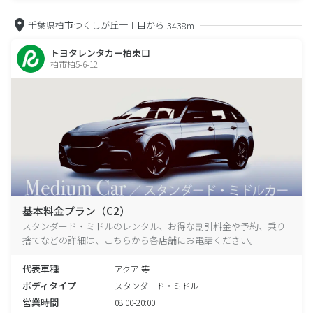
千葉県柏市つくしが丘一丁目から
3438m
トヨタレンタカー柏東口
柏市柏5-6-12
基本料金プラン（C2）
スタンダード・ミドルのレンタル、お得な割引料金や予約、乗り
捨てなどの詳細は、こちらから各店舗にお電話ください。
代表車種
アクア 等
ボディタイプ
スタンダード・ミドル
営業時間
08:00-20:00