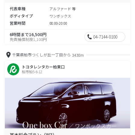
代表車種
アルファード 等
ボディタイプ
ワンボックス
営業時間
08:00-20:00
6時間まで16,500円
04-7144-0100
免責補償制度1,100円
千葉県柏市つくしが丘一丁目から
3438m
トヨタレンタカー柏東口
柏市柏5-6-12
基本料金プラン（W3）