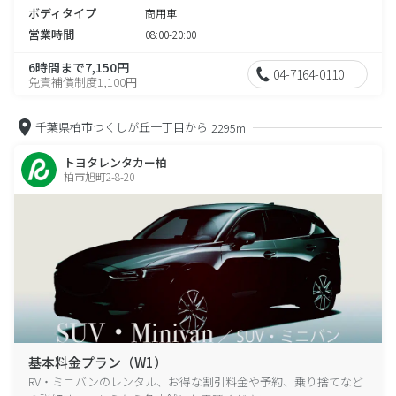
ボディタイプ
商用車
営業時間
08:00-20:00
6時間まで7,150円
04-7164-0110
免責補償制度1,100円
千葉県柏市つくしが丘一丁目から
2295m
トヨタレンタカー柏
柏市旭町2-8-20
基本料金プラン（W1）
RV・ミニバンのレンタル、お得な割引料金や予約、乗り捨てなど