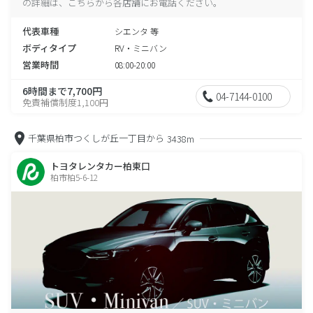
の詳細は、こちらから各店舗にお電話ください。
代表車種
シエンタ 等
ボディタイプ
RV・ミニバン
営業時間
08:00-20:00
6時間まで7,700円
04-7144-0100
免責補償制度1,100円
千葉県柏市つくしが丘一丁目から
3438m
トヨタレンタカー柏東口
柏市柏5-6-12