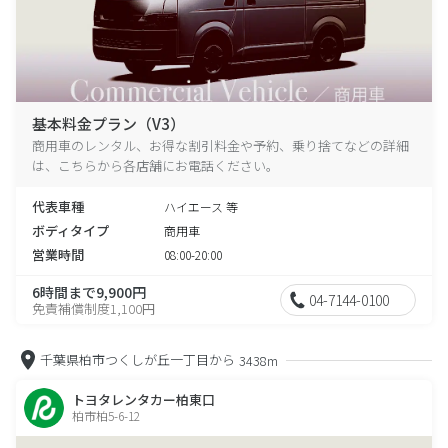
基本料金プラン（V3）
商用車のレンタル、お得な割引料金や予約、乗り捨てなどの詳細
は、こちらから各店舗にお電話ください。
代表車種
ハイエース 等
ボディタイプ
商用車
営業時間
08:00-20:00
6時間まで9,900円
04-7144-0100
免責補償制度1,100円
千葉県柏市つくしが丘一丁目から
3438m
トヨタレンタカー柏東口
柏市柏5-6-12