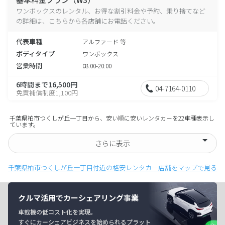
ワンボックスのレンタル、お得な割引料金や予約、乗り捨てなど
の詳細は、こちらから各店舗にお電話ください。
代表車種
アルファード 等
ボディタイプ
ワンボックス
営業時間
08:00-20:00
6時間まで16,500円
04-7164-0110
免責補償制度1,100円
千葉県柏市つくしが丘一丁目から、安い順に安いレンタカーを22車種表示し
ています。
さらに表示
千葉県柏市つくしが丘一丁目付近の格安レンタカー店舗をマップで見る
クルマ活用でカーシェアリング事業
車載機の低コスト化を実現。
すぐにカーシェアビジネスを始められるプラット