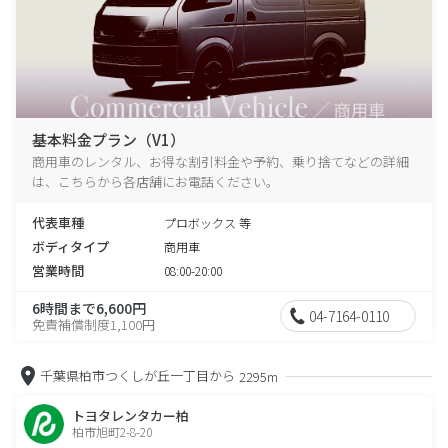
基本料金プラン（V1）
商用車のレンタル、お得な割引料金や予約、乗り捨てなどの詳細
は、こちらから各店舗にお電話ください。
代表車種
プロボックス 等
ボディタイプ
商用車
営業時間
08:00-20:00
6時間まで6,600円
04-7164-0110
免責補償制度1,100円
千葉県柏市つくしが丘一丁目から
2295m
トヨタレンタカー柏
柏市旭町2-8-20