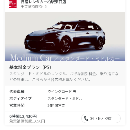
日産レンタカー柏駅東口店
千葉県柏市柏4-5
基本料金プラン（P5）
スタンダード・ミドルのレンタル、お得な割引料金、乗り捨てな
どの詳細は、こちらから各店舗お電話ください。
代表車種
ウイングロード 等
ボディタイプ
スタンダード・ミドル
営業時間
24時間営業
6時間12,430円
04-7168-3901
免責補償制度1,650円