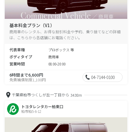
基本料金プラン（V1）
商用車のレンタル、お得な割引料金や予約、乗り捨てなどの詳細
は、こちらから各店舗にお電話ください。
代表車種
プロボックス 等
ボディタイプ
商用車
営業時間
08:00-20:00
6時間まで6,600円
04-7144-0100
免責補償制度1,100円
千葉県柏市つくしが丘一丁目から
3438m
トヨタレンタカー柏東口
柏市柏5-6-12