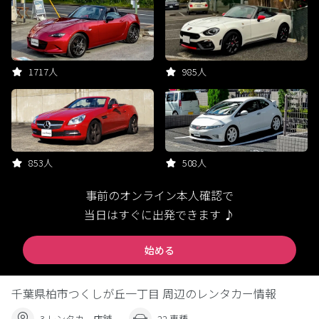
1717人
985人
853人
508人
事前のオンライン本人確認で
当日はすぐに出発できます ♪
始める
千葉県柏市つくしが丘一丁目 周辺のレンタカー情報
3 レンタカー店舗
22 車種