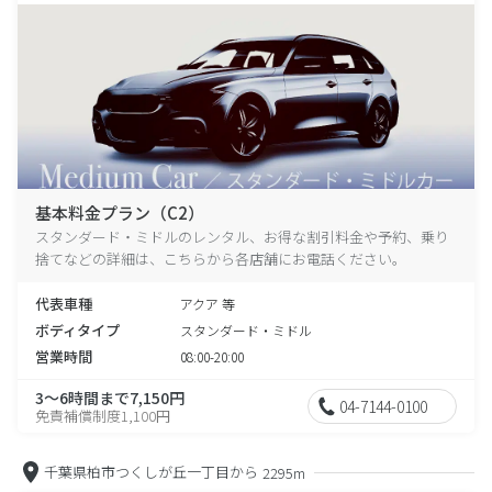
基本料金プラン（C2）
スタンダード・ミドルのレンタル、お得な割引料金や予約、乗り
捨てなどの詳細は、こちらから各店舗にお電話ください。
代表車種
アクア 等
ボディタイプ
スタンダード・ミドル
営業時間
08:00-20:00
3～6時間まで7,150円
04-7144-0100
免責補償制度1,100円
千葉県柏市つくしが丘一丁目から
2295m