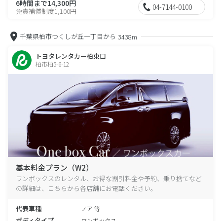
6時間まで14,300円
04-7144-0100
免責補償制度1,100円
千葉県柏市つくしが丘一丁目から
3438m
トヨタレンタカー柏東口
柏市柏5-6-12
基本料金プラン（W2）
ワンボックスのレンタル、お得な割引料金や予約、乗り捨てなど
の詳細は、こちらから各店舗にお電話ください。
代表車種
ノア 等
ボディタイプ
ワンボックス