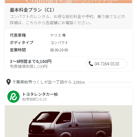
基本料金プラン（C1）
コンパクトのレンタル、お得な割引料金や予約、乗り捨てなどの
詳細は、こちらから各店舗にお電話ください。
代表車種
ヤリス 等
ボディタイプ
コンパクト
営業時間
08:00-20:00
3～6時間まで6,160円
04-7164-0110
免責補償制度1,100円
千葉県柏市つくしが丘一丁目から
2295m
トヨタレンタカー柏
柏市旭町2-8-20