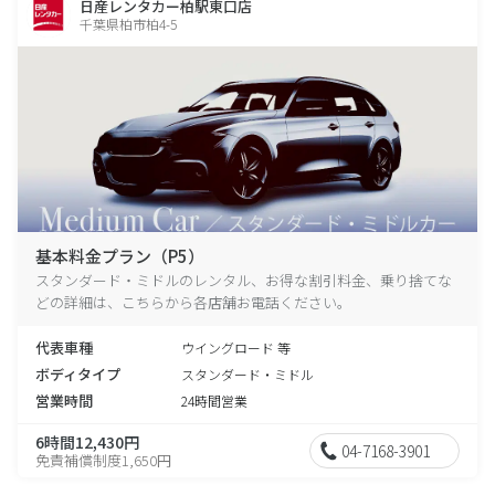
日産レンタカー柏駅東口店
千葉県柏市柏4-5
基本料金プラン（P5）
スタンダード・ミドルのレンタル、お得な割引料金、乗り捨てな
どの詳細は、こちらから各店舗お電話ください。
代表車種
ウイングロード 等
ボディタイプ
スタンダード・ミドル
営業時間
24時間営業
6時間12,430円
04-7168-3901
免責補償制度1,650円