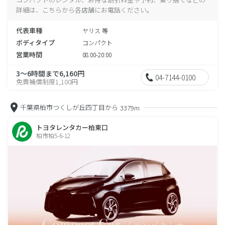
詳細は、こちらから各店舗にお電話ください。
代表車種
ヤリス 等
ボディタイプ
コンパクト
営業時間
08:00-20:00
3～6時間まで6,160円
04-7144-0100
免責補償制度1,100円
千葉県柏市つくしが丘四丁目から
3379m
トヨタレンタカー柏東口
柏市柏5-6-12