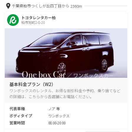
千葉県柏市つくしが丘四丁目から
2360m
トヨタレンタカー柏
柏市旭町2-8-20
基本料金プラン（W2）
ワンボックスのレンタル、お得な割引料金や予約、乗り捨てなど
の詳細は、こちらから各店舗にお電話ください。
代表車種
ノア 等
ボディタイプ
ワンボックス
営業時間
08:00-20:00