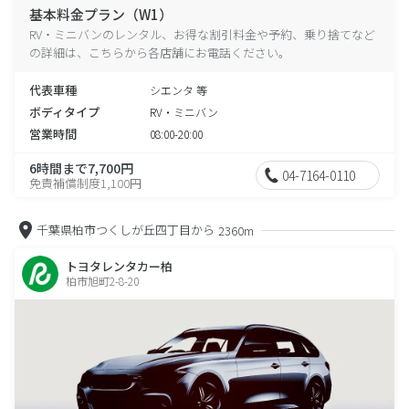
基本料金プラン（W1）
RV・ミニバンのレンタル、お得な割引料金や予約、乗り捨てなど
の詳細は、こちらから各店舗にお電話ください。
代表車種
シエンタ 等
ボディタイプ
RV・ミニバン
営業時間
08:00-20:00
6時間まで7,700円
04-7164-0110
免責補償制度1,100円
千葉県柏市つくしが丘四丁目から
2360m
トヨタレンタカー柏
柏市旭町2-8-20