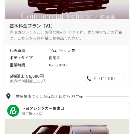
基本料金プラン（V1）
商用車のレンタル、お得な割引料金や予約、乗り捨てなどの詳細
は、こちらから各店舗にお電話ください。
代表車種
プロボックス 等
ボディタイプ
商用車
営業時間
08:00-20:00
6時間まで6,600円
04-7144-0100
免責補償制度1,100円
千葉県柏市つくしが丘四丁目から
3379m
トヨタレンタカー柏東口
柏市柏5-6-12