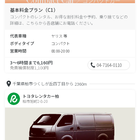
基本料金プラン（C1）
コンパクトのレンタル、お得な割引料金や予約、乗り捨てなどの
詳細は、こちらから各店舗にお電話ください。
代表車種
ヤリス 等
ボディタイプ
コンパクト
営業時間
08:00-20:00
3～6時間まで6,160円
04-7164-0110
免責補償制度1,100円
千葉県柏市つくしが丘四丁目から
2360m
トヨタレンタカー柏
柏市旭町2-8-20