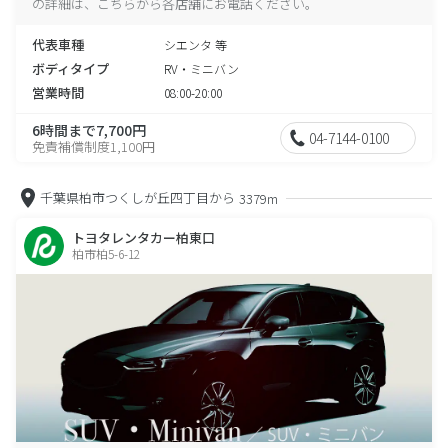
の詳細は、こちらから各店舗にお電話ください。
代表車種
シエンタ 等
ボディタイプ
RV・ミニバン
営業時間
08:00-20:00
6時間まで7,700円
04-7144-0100
免責補償制度1,100円
千葉県柏市つくしが丘四丁目から
3379m
トヨタレンタカー柏東口
柏市柏5-6-12