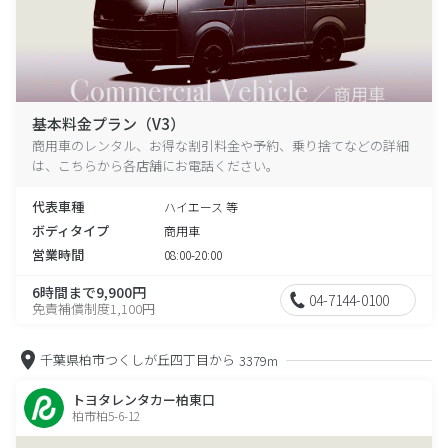
基本料金プラン（V3）
商用車のレンタル、お得な割引料金や予約、乗り捨てなどの詳細
は、こちらから各店舗にお電話ください。
代表車種
ハイエース 等
ボディタイプ
商用車
営業時間
08:00-20:00
6時間まで9,900円
04-7144-0100
免責補償制度1,100円
千葉県柏市つくしが丘四丁目から
3379m
トヨタレンタカー柏東口
柏市柏5-6-12