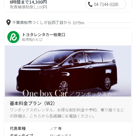
6時間まで14,300円
04-7144-0100
免責補償制度1,100円
千葉県柏市つくしが丘四丁目から
3379m
トヨタレンタカー柏東口
柏市柏5-6-12
基本料金プラン（W2）
ワンボックスのレンタル、お得な割引料金や予約、乗り捨てなど
の詳細は、こちらから各店舗にお電話ください。
代表車種
ノア 等
ボディタイプ
ワンボックス