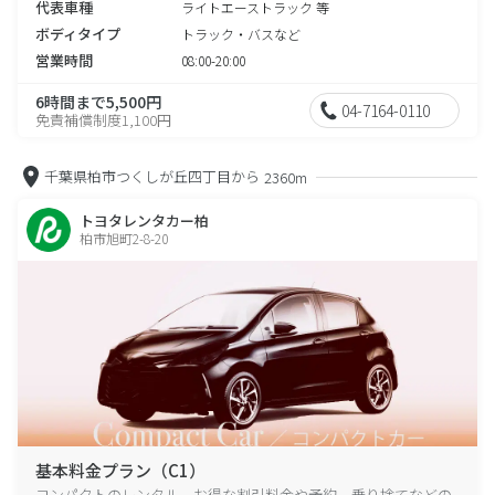
代表車種
ライトエーストラック 等
ボディタイプ
トラック・バスなど
営業時間
08:00-20:00
6時間まで5,500円
04-7164-0110
免責補償制度1,100円
千葉県柏市つくしが丘四丁目から
2360m
トヨタレンタカー柏
柏市旭町2-8-20
基本料金プラン（C1）
コンパクトのレンタル、お得な割引料金や予約、乗り捨てなどの