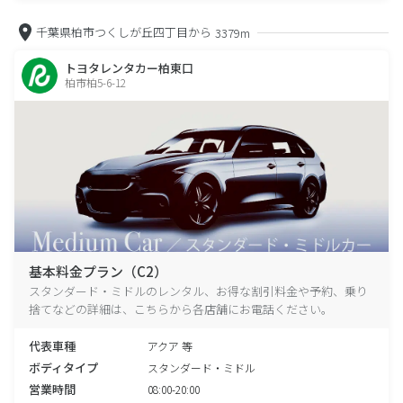
千葉県柏市つくしが丘四丁目から
3379m
トヨタレンタカー柏東口
柏市柏5-6-12
基本料金プラン（C2）
スタンダード・ミドルのレンタル、お得な割引料金や予約、乗り
捨てなどの詳細は、こちらから各店舗にお電話ください。
代表車種
アクア 等
ボディタイプ
スタンダード・ミドル
営業時間
08:00-20:00