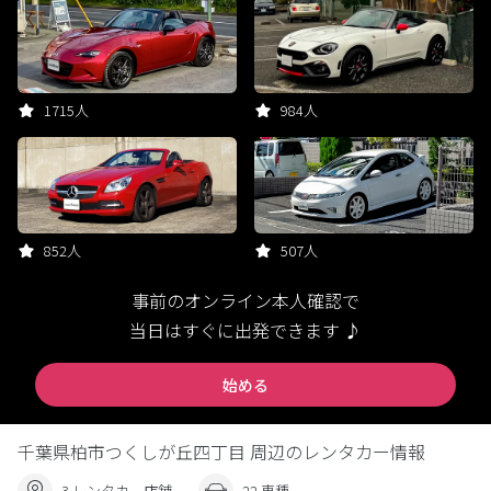
1715人
984人
852人
507人
事前のオンライン本人確認で
当日はすぐに出発できます ♪
始める
千葉県柏市つくしが丘四丁目 周辺のレンタカー情報
3 レンタカー店舗
22 車種