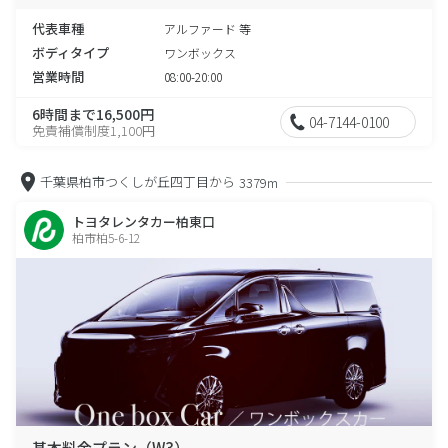
代表車種
アルファード 等
ボディタイプ
ワンボックス
営業時間
08:00-20:00
6時間まで16,500円
04-7144-0100
免責補償制度1,100円
千葉県柏市つくしが丘四丁目から
3379m
トヨタレンタカー柏東口
柏市柏5-6-12
基本料金プラン（W3）