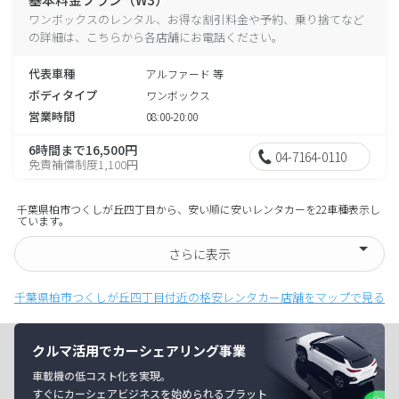
ワンボックスのレンタル、お得な割引料金や予約、乗り捨てなど
の詳細は、こちらから各店舗にお電話ください。
代表車種
アルファード 等
ボディタイプ
ワンボックス
営業時間
08:00-20:00
6時間まで16,500円
04-7164-0110
免責補償制度1,100円
千葉県柏市つくしが丘四丁目から、安い順に安いレンタカーを22車種表示し
ています。
さらに表示
千葉県柏市つくしが丘四丁目付近の格安レンタカー店舗をマップで見る
クルマ活用でカーシェアリング事業
車載機の低コスト化を実現。
すぐにカーシェアビジネスを始められるプラット