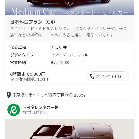
基本料金プラン（C4）
スタンダード・ミドルのレンタル、お得な割引料金や予約、乗り
捨てなどの詳細は、こちらから各店舗にお電話ください。
代表車種
カムリ 等
ボディタイプ
スタンダード・ミドル
営業時間
08:00-20:00
6時間まで9,900円
04-7144-0100
免責補償制度1,100円
千葉県柏市つくしが丘四丁目から
2360m
トヨタレンタカー柏
柏市旭町2-8-20