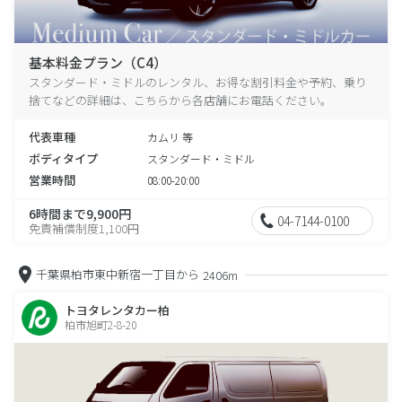
基本料金プラン（C4）
スタンダード・ミドルのレンタル、お得な割引料金や予約、乗り
捨てなどの詳細は、こちらから各店舗にお電話ください。
代表車種
カムリ 等
ボディタイプ
スタンダード・ミドル
営業時間
08:00-20:00
6時間まで9,900円
04-7144-0100
免責補償制度1,100円
千葉県柏市東中新宿一丁目から
2406m
トヨタレンタカー柏
柏市旭町2-8-20