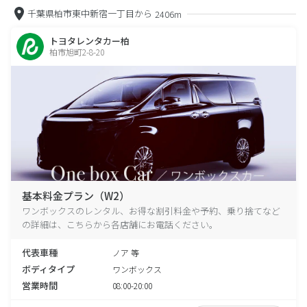
千葉県柏市東中新宿一丁目から
2406m
トヨタレンタカー柏
柏市旭町2-8-20
基本料金プラン（W2）
ワンボックスのレンタル、お得な割引料金や予約、乗り捨てなど
の詳細は、こちらから各店舗にお電話ください。
代表車種
ノア 等
ボディタイプ
ワンボックス
営業時間
08:00-20:00