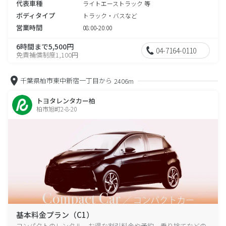
代表車種
ライトエーストラック 等
ボディタイプ
トラック・バスなど
営業時間
08:00-20:00
6時間まで5,500円
04-7164-0110
免責補償制度1,100円
千葉県柏市東中新宿一丁目から
2406m
トヨタレンタカー柏
柏市旭町2-8-20
基本料金プラン（C1）
コンパクトのレンタル、お得な割引料金や予約、乗り捨てなどの