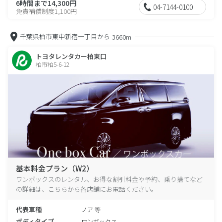
6時間まで14,300円
04-7144-0100
免責補償制度1,100円
千葉県柏市東中新宿一丁目から
3660m
トヨタレンタカー柏東口
柏市柏5-6-12
基本料金プラン（W2）
ワンボックスのレンタル、お得な割引料金や予約、乗り捨てなど
の詳細は、こちらから各店舗にお電話ください。
代表車種
ノア 等
ボディタイプ
ワンボックス