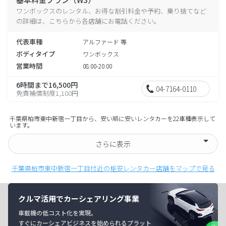
ワンボックスのレンタル、お得な割引料金や予約、乗り捨てなど
の詳細は、こちらから各店舗にお電話ください。
代表車種
アルファード 等
ボディタイプ
ワンボックス
営業時間
08:00-20:00
6時間まで16,500円
04-7164-0110
免責補償制度1,100円
千葉県柏市東中新宿一丁目から、安い順に安いレンタカーを22車種表示して
います。
さらに表示
千葉県柏市東中新宿一丁目付近の格安レンタカー店舗をマップで見る
クルマ活用でカーシェアリング事業
車載機の低コスト化を実現。
すぐにカーシェアビジネスを始められるプラット