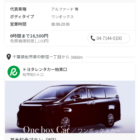
代表車種
アルファード 等
ボディタイプ
ワンボックス
営業時間
08:00-20:00
6時間まで16,500円
04-7144-0100
免責補償制度1,100円
千葉県柏市東中新宿一丁目から
3660m
トヨタレンタカー柏東口
柏市柏5-6-12
基本料金プラン（W3）