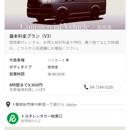
基本料金プラン（V3）
商用車のレンタル、お得な割引料金や予約、乗り捨てなどの詳細
は、こちらから各店舗にお電話ください。
代表車種
ハイエース 等
ボディタイプ
商用車
営業時間
08:00-20:00
6時間まで9,900円
04-7144-0100
免責補償制度1,100円
千葉県柏市東中新宿一丁目から
3660m
トヨタレンタカー柏東口
柏市柏5-6-12