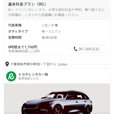
基本料金プラン（W1）
RV・ミニバンのレンタル、お得な割引料金や予約、乗り捨てなど
の詳細は、こちらから各店舗にお電話ください。
代表車種
シエンタ 等
ボディタイプ
RV・ミニバン
営業時間
08:00-20:00
6時間まで7,700円
04-7164-0110
免責補償制度1,100円
千葉県柏市東中新宿一丁目から
2406m
トヨタレンタカー柏
柏市旭町2-8-20