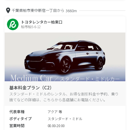
千葉県柏市東中新宿一丁目から
3660m
トヨタレンタカー柏東口
柏市柏5-6-12
基本料金プラン（C2）
スタンダード・ミドルのレンタル、お得な割引料金や予約、乗り
捨てなどの詳細は、こちらから各店舗にお電話ください。
代表車種
アクア 等
ボディタイプ
スタンダード・ミドル
営業時間
08:00-20:00