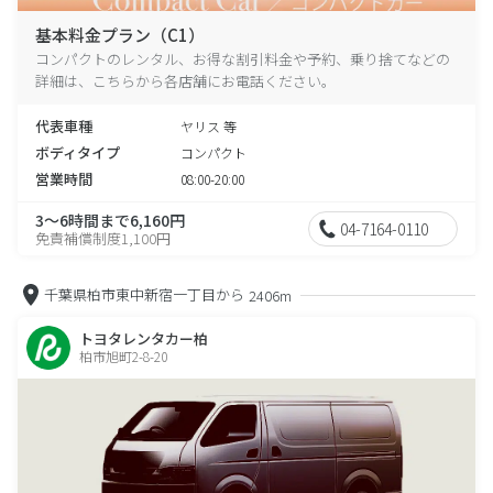
基本料金プラン（C1）
コンパクトのレンタル、お得な割引料金や予約、乗り捨てなどの
詳細は、こちらから各店舗にお電話ください。
代表車種
ヤリス 等
ボディタイプ
コンパクト
営業時間
08:00-20:00
3～6時間まで6,160円
04-7164-0110
免責補償制度1,100円
千葉県柏市東中新宿一丁目から
2406m
トヨタレンタカー柏
柏市旭町2-8-20