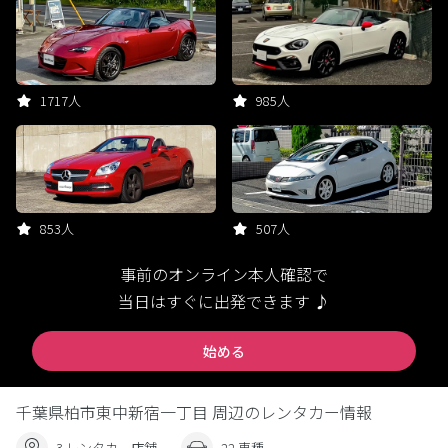
1717人
985人
853人
507人
事前のオンライン本人確認で
当日はすぐに出発できます ♪
始める
千葉県柏市東中新宿一丁目 周辺のレンタカー情報
3 レンタカー店舗
22 車種