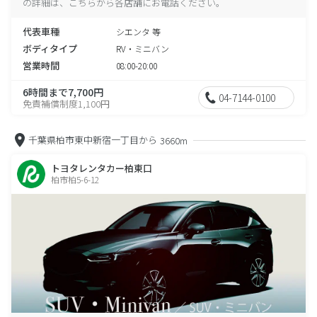
の詳細は、こちらから各店舗にお電話ください。
代表車種
シエンタ 等
ボディタイプ
RV・ミニバン
営業時間
08:00-20:00
6時間まで7,700円
04-7144-0100
免責補償制度1,100円
千葉県柏市東中新宿一丁目から
3660m
トヨタレンタカー柏東口
柏市柏5-6-12