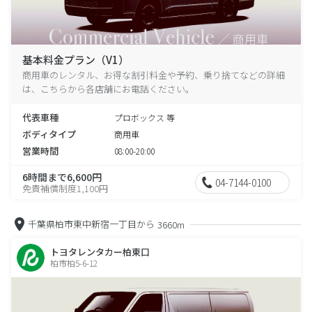
基本料金プラン（V1）
商用車のレンタル、お得な割引料金や予約、乗り捨てなどの詳細
は、こちらから各店舗にお電話ください。
代表車種
プロボックス 等
ボディタイプ
商用車
営業時間
08:00-20:00
6時間まで6,600円
04-7144-0100
免責補償制度1,100円
千葉県柏市東中新宿一丁目から
3660m
トヨタレンタカー柏東口
柏市柏5-6-12