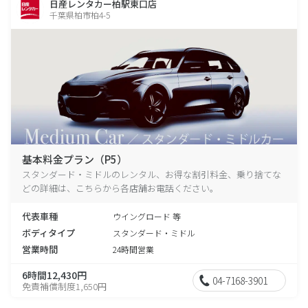
日産レンタカー柏駅東口店
千葉県柏市柏4-5
基本料金プラン（P5）
スタンダード・ミドルのレンタル、お得な割引料金、乗り捨てな
どの詳細は、こちらから各店舗お電話ください。
代表車種
ウイングロード 等
ボディタイプ
スタンダード・ミドル
営業時間
24時間営業
6時間12,430円
04-7168-3901
免責補償制度1,650円