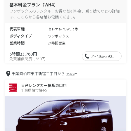
基本料金プラン（WH4）
ワンボックスのレンタル、お得な割引料金、乗り捨てなどの詳細
は、こちらから各店舗お電話ください。
代表車種
セレナe-POWER 等
ボディタイプ
ワンボックス
営業時間
24時間営業
6時間23,760円
04-7168-3901
免責補償制度1,650円
千葉県柏市東中新宿二丁目から
3582m
日産レンタカー柏駅東口店
千葉県柏市柏4-5