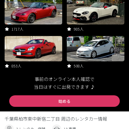
1717人
985人
853人
508人
事前のオンライン本人確認で
当日はすぐに出発できます ♪
始める
千葉県柏市東中新宿二丁目 周辺のレンタカー情報
2 レンタカー店舗
13 車種