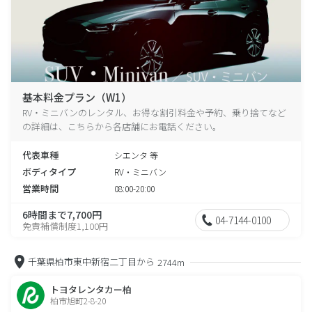
基本料金プラン（W1）
RV・ミニバンのレンタル、お得な割引料金や予約、乗り捨てなど
の詳細は、こちらから各店舗にお電話ください。
代表車種
シエンタ 等
ボディタイプ
RV・ミニバン
営業時間
08:00-20:00
6時間まで7,700円
04-7144-0100
免責補償制度1,100円
千葉県柏市東中新宿二丁目から
2744m
トヨタレンタカー柏
柏市旭町2-8-20