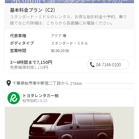
基本料金プラン（C2）
スタンダード・ミドルのレンタル、お得な割引料金や予約、乗り
捨てなどの詳細は、こちらから各店舗にお電話ください。
代表車種
アクア 等
ボディタイプ
スタンダード・ミドル
営業時間
08:00-20:00
3～6時間まで7,150円
04-7144-0100
免責補償制度1,100円
千葉県柏市東中新宿二丁目から
2744m
トヨタレンタカー柏
柏市旭町2-8-20