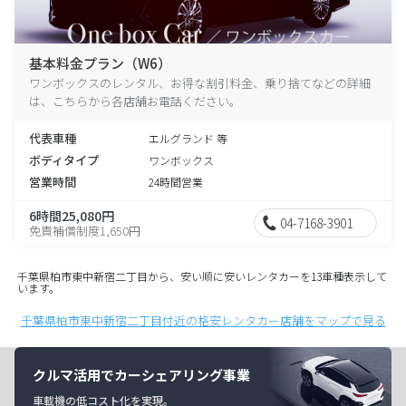
基本料金プラン（W6）
ワンボックスのレンタル、お得な割引料金、乗り捨てなどの詳細
は、こちらから各店舗お電話ください。
代表車種
エルグランド 等
ボディタイプ
ワンボックス
営業時間
24時間営業
6時間25,080円
04-7168-3901
免責補償制度1,650円
千葉県柏市東中新宿二丁目から、安い順に安いレンタカーを13車種表示して
います。
千葉県柏市東中新宿二丁目付近の格安レンタカー店舗をマップで見る
クルマ活用でカーシェアリング事業
車載機の低コスト化を実現。