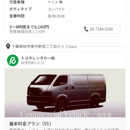
代表車種
ヤリス 等
ボディタイプ
コンパクト
営業時間
08:00-20:00
3～6時間まで6,160円
04-7144-0100
免責補償制度1,100円
千葉県柏市東中新宿二丁目から
2744m
トヨタレンタカー柏
柏市旭町2-8-20
基本料金プラン（V1）
商用車のレンタル、お得な割引料金や予約、乗り捨てなどの詳細