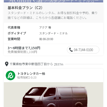
基本料金プラン（C2）
スタンダード・ミドルのレンタル、お得な割引料金や予約、乗り
捨てなどの詳細は、こちらから各店舗にお電話ください。
代表車種
アクア 等
ボディタイプ
スタンダード・ミドル
営業時間
08:00-20:00
3～6時間まで7,150円
04-7144-0100
免責補償制度1,100円
千葉県柏市東中新宿四丁目から
2937m
トヨタレンタカー柏
柏市旭町2-8-20