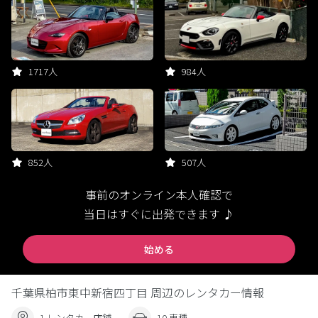
1717人
984人
852人
507人
事前のオンライン本人確認で
当日はすぐに出発できます ♪
始める
千葉県柏市東中新宿四丁目 周辺のレンタカー情報
1 レンタカー店舗
10 車種