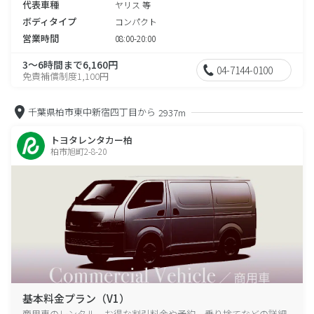
代表車種
ヤリス 等
ボディタイプ
コンパクト
営業時間
08:00-20:00
3～6時間まで6,160円
04-7144-0100
免責補償制度1,100円
千葉県柏市東中新宿四丁目から
2937m
トヨタレンタカー柏
柏市旭町2-8-20
基本料金プラン（V1）
商用車のレンタル、お得な割引料金や予約、乗り捨てなどの詳細