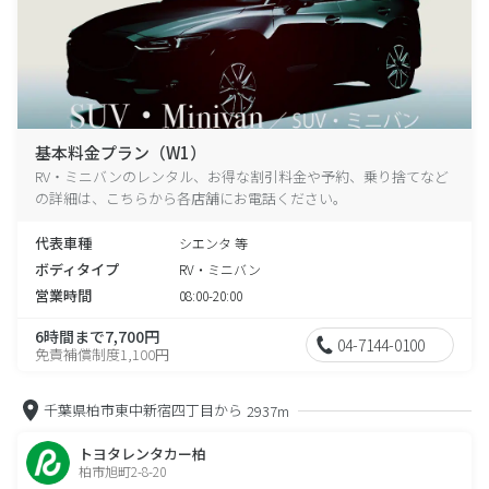
基本料金プラン（W1）
RV・ミニバンのレンタル、お得な割引料金や予約、乗り捨てなど
の詳細は、こちらから各店舗にお電話ください。
代表車種
シエンタ 等
ボディタイプ
RV・ミニバン
営業時間
08:00-20:00
6時間まで7,700円
04-7144-0100
免責補償制度1,100円
千葉県柏市東中新宿四丁目から
2937m
トヨタレンタカー柏
柏市旭町2-8-20