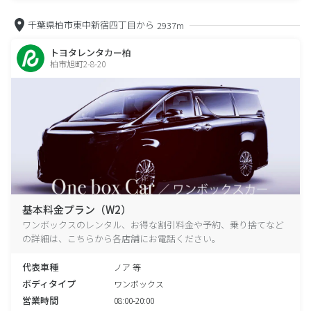
千葉県柏市東中新宿四丁目から
2937m
トヨタレンタカー柏
柏市旭町2-8-20
基本料金プラン（W2）
ワンボックスのレンタル、お得な割引料金や予約、乗り捨てなど
の詳細は、こちらから各店舗にお電話ください。
代表車種
ノア 等
ボディタイプ
ワンボックス
営業時間
08:00-20:00