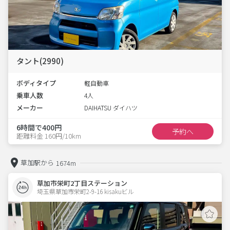
タント(2990)
ボディタイプ
軽自動車
乗車人数
4人
メーカー
DAIHATSU ダイハツ
6時間で400円
予約へ
距離料金 160円/10km
草加駅から
1674m
草加市栄町2丁目ステーション
埼玉県草加市栄町2-9-16 kisakuビル 