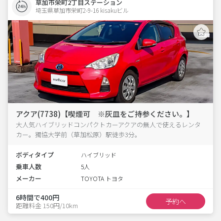
草加市栄町2丁目ステーション
埼玉県草加市栄町2-9-16 kisakuビル 
アクア(7738)【喫煙可 ※灰皿をご持参ください。】
大人気ハイブリッドコンパクトカーアクアの無人で使えるレンタ
カー。獨協大学前（草加松原）駅徒歩3分。
ボディタイプ
ハイブリッド
乗車人数
5人
メーカー
TOYOTA トヨタ
6時間で400円
予約へ
距離料金 150円/10km