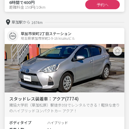
6時間で400円
予約へ
距離料金 150円/10km
草加駅から
1674m
草加市栄町2丁目ステーション
埼玉県草加市栄町2-9-16 kisakuビル 
スタッドレス装着車：アクア(7774)
獨協大学前（草加松原）駅徒歩3分でレンタルできる！軽快な走り
のハイブリッドコンパクトカー アクア！
ボディタイプ
ハイブリッド