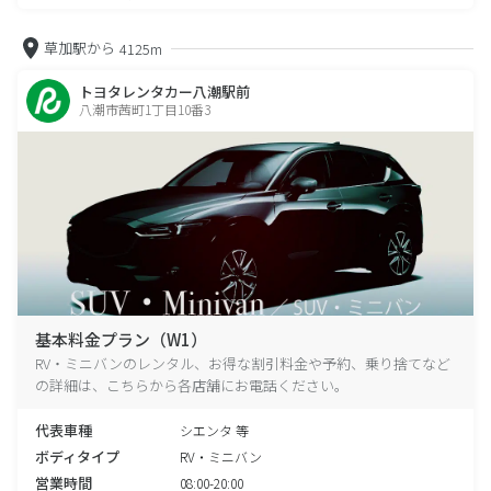
草加駅から
4125m
トヨタレンタカー八潮駅前
八潮市茜町1丁目10番3
基本料金プラン（W1）
RV・ミニバンのレンタル、お得な割引料金や予約、乗り捨てなど
の詳細は、こちらから各店舗にお電話ください。
代表車種
シエンタ 等
ボディタイプ
RV・ミニバン
営業時間
08:00-20:00