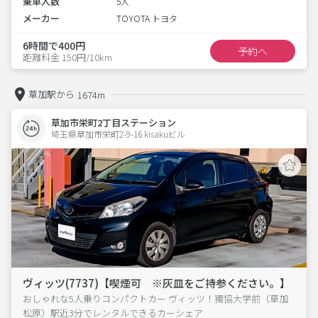
乗車人数
5人
メーカー
TOYOTA トヨタ
6時間で400円
予約へ
距離料金 150円/10km
草加駅から
1674m
草加市栄町2丁目ステーション
埼玉県草加市栄町2-9-16 kisakuビル 
ヴィッツ(7737)【喫煙可 ※灰皿をご持参ください。】
おしゃれな5人乗りコンパクトカー ヴィッツ！獨協大学前（草加
松原）駅近3分でレンタルできるカーシェア