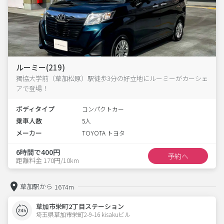
ルーミー(219)
獨協大学前（草加松原）駅徒歩3分の好立地にルーミーがカーシェ
アで登場！
ボディタイプ
コンパクトカー
乗車人数
5人
メーカー
TOYOTA トヨタ
6時間で400円
予約へ
距離料金 170円/10km
草加駅から
1674m
草加市栄町2丁目ステーション
埼玉県草加市栄町2-9-16 kisakuビル 