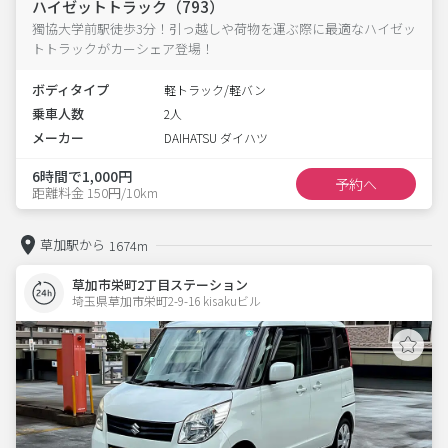
ハイゼットトラック（793）
獨協大学前駅徒歩3分！引っ越しや荷物を運ぶ際に最適なハイゼッ
トトラックがカーシェア登場！
ボディタイプ
軽トラック/軽バン
乗車人数
2人
メーカー
DAIHATSU ダイハツ
6時間で1,000円
予約へ
距離料金 150円/10km
草加駅から
1674m
草加市栄町2丁目ステーション
埼玉県草加市栄町2-9-16 kisakuビル 