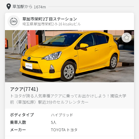
草加駅から
1674m
草加市栄町2丁目ステーション
埼玉県草加市栄町2-9-16 kisakuビル 
アクア(7741)
トヨタが誇る人気車種アクアに乗ってお出かけしよう！獨協大学
前（草加松原）駅近3分のセルフレンタカー
ボディタイプ
ハイブリッド
乗車人数
5人
メーカー
TOYOTA トヨタ