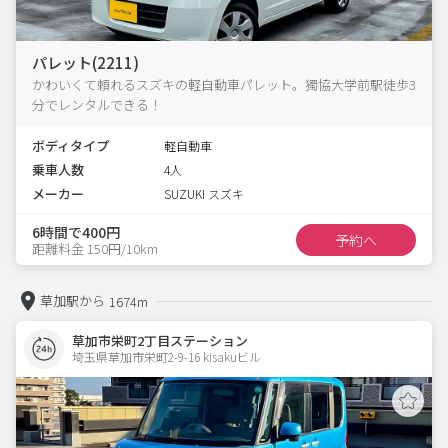
パレット(2211)
かわいくて頼れるスズキの軽自動車パレット。獨協大学前駅徒歩3
分でレンタルできる！
ボディタイプ
軽自動車
乗車人数
4人
メーカー
SUZUKI スズキ
6時間で400円
予約へ
距離料金 150円/10km
草加駅から
1674m
草加市栄町2丁目ステーション
埼玉県草加市栄町2-9-16 kisakuビル 