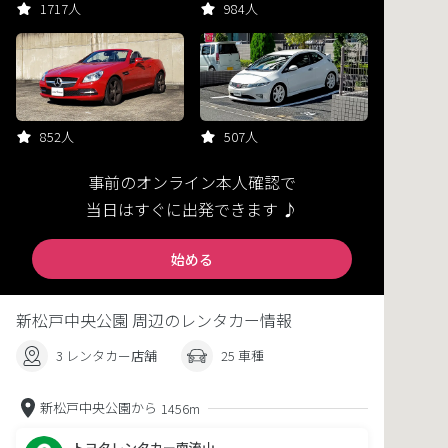
1717人
984人
852人
507人
事前のオンライン本人確認で
当日はすぐに出発できます ♪
始める
新松戸中央公園 周辺のレンタカー情報
3 レンタカー店舗
25 車種
新松戸中央公園から
1456m
トヨタレンタカー南流山