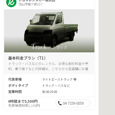
流山市鰭ケ崎10-7
基本料金プラン（T1）
トラック・バスなどのレンタル、お得な割引料金や予
約、乗り捨てなどの詳細は、こちらから各店舗にお電
話ください。
代表車種
ライトエーストラック 等
ボディタイプ
トラック・バスなど
営業時間
08:00-20:00
6時間まで5,500円
04-7159-0059
免責補償制度1,100円